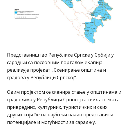
Представништво Републике Српске у Србији у
сарадњи са пословним порталом еКапија
реализује пројекат „Скенирање општина и
градова у Републици Српској“.
Овим пројектом се скенира стање у општинама и
градовима у Републици Српској са свих аспеката:
привредних, културних, туристичких и свих
других који ће на најбољи начин представити
потенцијале и могућности за сарадњу.