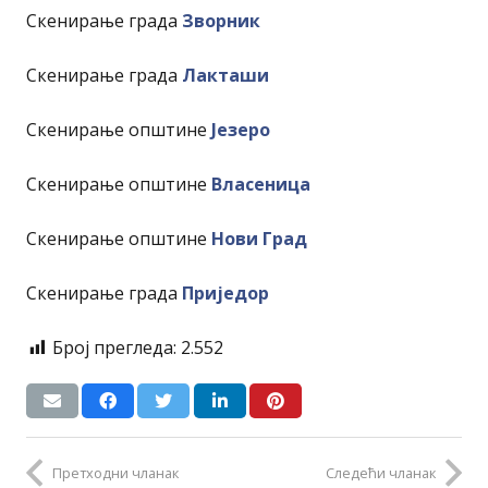
Скенирање града
Зворник
Скенирање града
Лакташи
Скенирање општине
Језеро
Скенирање општине
Власеница
Скенирање општине
Нови Град
Скенирање града
Приједор
Број прегледа:
2.552
Претходни чланак
Следећи чланак