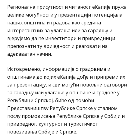
Регионална присутност и читаност еКапије пружа
велике могућности у презентацији потенцијала
наших општина и градова као средина
интересантних за улагања или за сарадњу и
вјерујемо да ће инвеститори и привредници
препознати ту вриједност и реаговати на
адекаватан начин.
Истовремено, информације о градовима и
општинама до којих еКапија дође и припреми их
за презентацију, и сви могући повољни одговори
за сарадњу или улагање у општине и градове у
Републици Српској, биће од помоћи
Представништву Републике Српске у сталном
послу промовисања Републике Српске у Србији и
привредног, културног и туристичког
повезивања Србије и Српске.