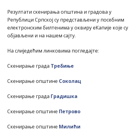
Резултати скенирања општина и градова у
Републици Српској су представљени у посебним
електронским билтенима у оквиру еКапије које су
објављени и на нашем сајту.
На слиједећим линковима погледајте:
Скенирање града
Требиње
Скенирање општине
Соколац
Скенирање града
Градишка
Скенирање општине
Петрово
Скенирање општине
Милићи