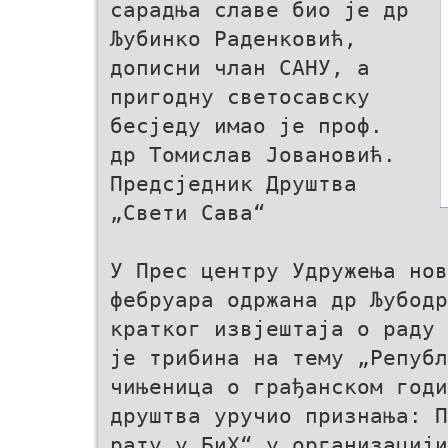
сарадња славе био је др
Љубинко Раденковић,
дописни члан САНУ, а
пригодну светосавску
бесједу имао је проф.
др Томислав Јовановић.
Предсједник Друштва
„Свети Сава“
У Прес центру Удружења нов
фебруара одржана др Љубодр
кратког извјештаја о раду 
је трибина на тему „Републ
чињеница о грађанском годи
друштва уручио признања: П
рату у БиХ“ у организацији