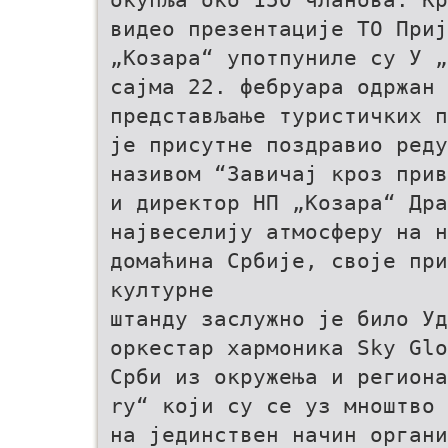
видео презентације ТО Приј
„Козара“ употпуниле су У „
сајма 22. фебруара одржан 
представљање туристичких п
је присутне поздравио ред
називом “Завичај кроз прив
и директор НП „Козара“ Дра
највеселију атмосферу на н
домаћина Србије, своје пр
културне
штанду заслужно је било У
оркестар хармоника Sky Glo
Срби из окружења и региона
ry“ који су се уз мноштво 
на јединствен начин органи