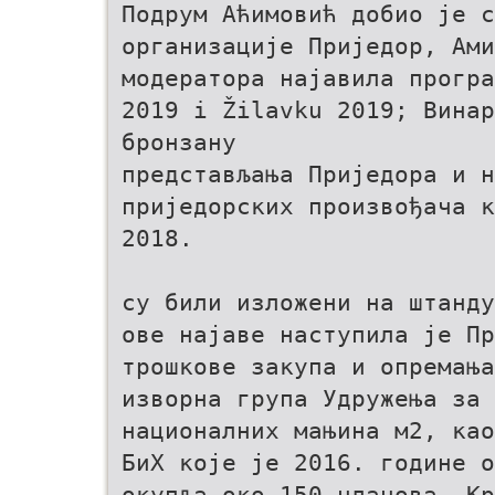
Подрум Аћимовић добио је с
организације Приједор, Ам
модератора најавила програ
2019 i Žilavku 2019; Вина
бронзану
представљања Приједора и н
приједорских произвођача к
2018.
су били изложени на штанду
ове најаве наступила је Пр
трошкове закупа и опремањ
изворна група Удружења за 
националних мањина м2, као
БиХ које је 2016. године о
окупља око 150 чланова. Кр