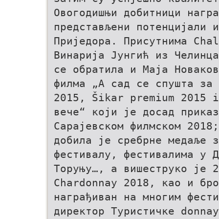
Овогодишњи добитници награ
представљени потенцијали и
Приједора. Присутнима Cha
Винарија Јунгић из Челинца
се обратила и Маја Новаков
филма „А сад се спушта за 
2015, Šikar premium 2015 i
вече“ који је досад приказ
Сарајевском филмском 2018;
добила је сребрне медаље з
фестивалу, фестивалима у Д
Торуњу…, а вишеструко је 2
Chardonnay 2018, као и бро
награђиван на многим фести
директор Туристичке donnay