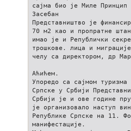
сајма био је Миле Принцип 
Засебан
Представништво је финансир
70 м2 као и пропратне штан
имао је и Републички секр
трошкове. лица и миграције
челу са директором, др Мар
Аћићем.
Упоредо са сајмом туризма 
Српске у Србији Представни
Србији је и ове године пру
je организовало наступ вин
Републике Српске на 11. Фо
манифестације.