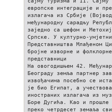
сајму туризма и 11. Сајму 
европске интеграције и пре
излагача из Србије (Војвод
међународну сарадњу Републ
заједно са шефом и Метохиј
Српске. У културно-умјетни
Представништва Млађеном Ци
бројне изворне и фолклорн
представници
На овогодишњем 42. Међунар
Београду земља партнер зав
извођачима посебно се ист
је био Египат, а учествова
иностраних излагача из муз
Боре Дугића. Као и прошле 
преко четрдесет земаља сви