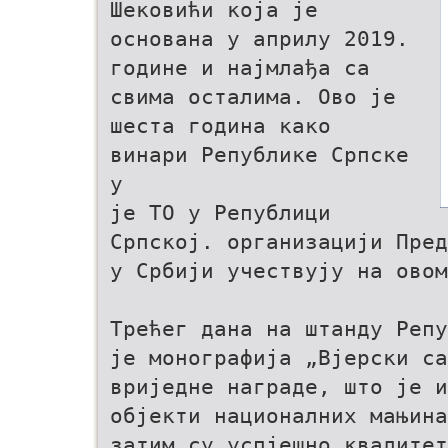
Шековићи која је
основана у априлу 2019.
године и најмлађа са
свима осталима. Ово је
шеста година како
винари Републике Српске
у
је ТО у Републици
Српској. организацији Пред
у Србији учествују на овом
Трећег дана на штанду Репу
је монографија „Вјерски са
вриједне награде, што је и
објекти националних мањина
затим су успјешно квалитет