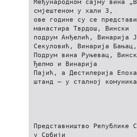
Међународном сајму вина „B
смјештеном у хали 3,
ове године су се представи
манастира Тврдош, Вински
подрум Анђелић, Винарија 
Секуловић, Винарија Бањац,
Подрум вина Руњевац, Винск
Ђелмо и Винарија
Пајић, а Дестилерија Епоха
штанд – у сталној комуника
Представништво Републике С
у Србији