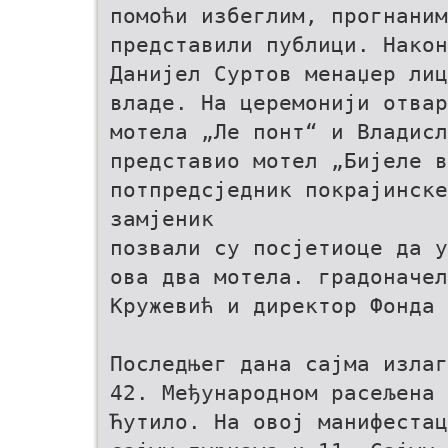
помоћи избеглим, прогнаним
представили публици. Након
Данијел Суртов менаџер лиц
владе. На церемонији отвар
мотела „Ле понт“ и Владис
представио мотел „Бијеле в
потпредсjедник покрајинске
замjеник
позвали су посјетиоце да у
ова два мотела. градоначел
Кружевић и директор Фонда 
Последњег дана сајма излаг
42. Међународном расељена 
Ћутило. На овој манифестац