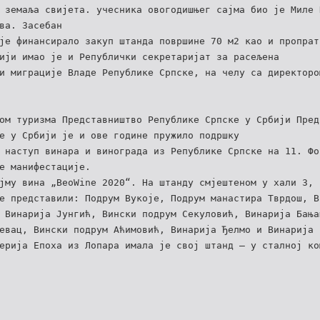
 земаља свијета. учесника овогодишњег сајма био је Миле 
ва. Засебан
је финансирало закуп штанда површине 70 м2 као и пропрат
ији имао је и Републички секретаријат за расељена
и миграције Владе Републике Српске, на челу са директоро
ом туризма Представништво Републике Српске у Србији Пред
е у Србији је и ове године пружило подршку
 наступ винара и винограда из Републике Српске на 11. Фо
е манифестације.
јму вина „BeoWine 2020“. На штанду смјештеном у хали 3,
е представили: Подрум Вукоје, Подрум манастира Тврдош, В
 Винарија Јунгић, Вински подрум Секуловић, Винарија Бања
евац, Вински подрум Аћимовић, Винарија Ђелмо и Винарија
ерија Епоха из Лопара имала је свој штанд – у сталној ко