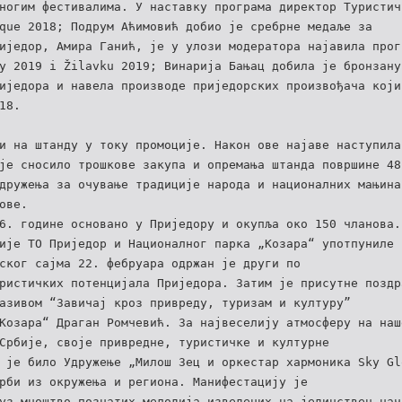
ногим фестивалима. У наставку програма директор Туристич
que 2018; Подрум Аћимовић добио је сребрне медаље за
иједор, Амира Ганић, је у улози модератора најавила прог
y 2019 i Žilavku 2019; Винарија Бањац добила је бронзану
иједора и навела производе приједорских произвођача који
18.
и на штанду у току промоције. Након ове најаве наступила
је сносило трошкове закупа и опремања штанда површине 48
дружења за очување традиције народа и националних мањина
ове.
6. године основано у Приједору и окупља око 150 чланова.
ије ТО Приједор и Националног парка „Козара“ употпуниле 
ског сајма 22. фебруара одржан је други по
ристичких потенцијала Приједора. Затим је присутне поздр
азивом “Завичај кроз привреду, туризам и културу”
Козара“ Драган Ромчевић. За највеселију атмосферу на наш
Србије, своје привредне, туристичке и културне
 је било Удружење „Милош Зец и оркестар хармоника Sky Gl
рби из окружења и региона. Манифестацију је
уз мноштво познатих мелодија изведених на јединствен нач