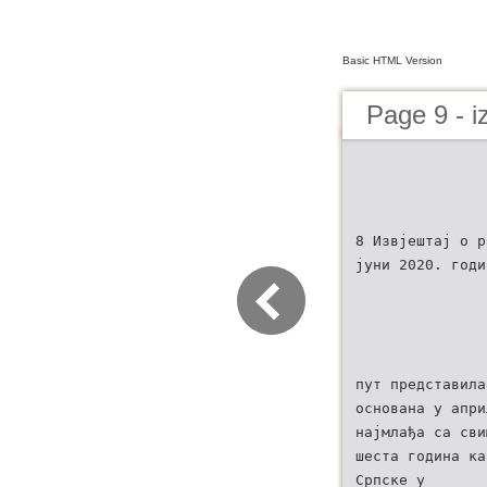
Basic HTML Version
Page 9 - i
8 Извјештај о р
јуни 2020. годи
пут представила
основана у апри
најмлађа са сви
шеста година ка
Српске у