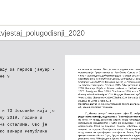
zvjestaj_polugodisnji_2020
аду за период јануар -
не 9
 и ТО Шековићи која је
лу 2019. године и
ма осталима. Ово је
ко винари Републике