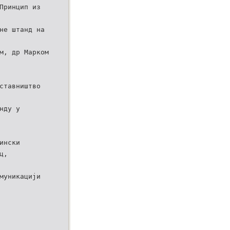
Принцип из
не штанд на
м, др Марком
ставништво
нду у
ински
ц,
муникацији