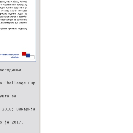
вогодишњи
а Challange Cup
ушта за
 2018; Винарија
о је 2017,