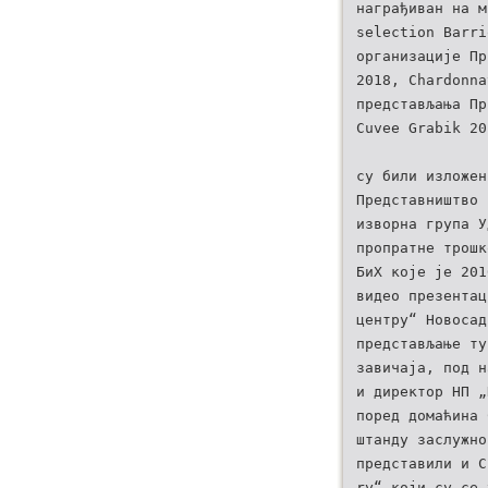
награђиван на м
selection Barri
организације Пр
2018, Chardonna
представљања Пр
Cuvee Grabik 20
су били изложен
Представништво 
изворна група У
пропратне трошк
БиХ које је 201
видео презентац
центру“ Новосад
представљање ту
завичаја, под н
и директор НП „
поред домаћина 
штанду заслужно
представили и С
ry“ који су се 