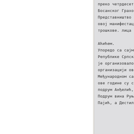
преко четрдесет
Босанског Грахо
Представништво 
овој манифестац
трошкове. лица 
Аћићем.
Упоредо са сајм
Републике Српск
je организовало
организацији ов
Међународном са
ове године су с
подрум Анђелић,
Подрум вина Руњ
Пајић, а Дестил