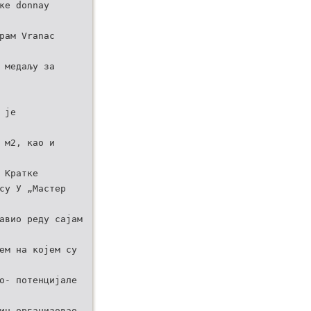
ке donnay
рам Vranac
 медаљу за
 је
 м2, као и
 Кратке
су У „Мастер
авио реду сајам
ем на којем су
o- потенцијале
ин организовао