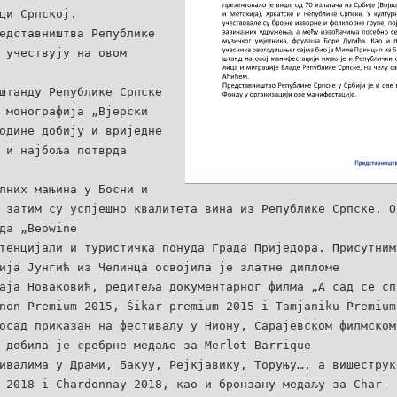
ци Српској.
едставништва Републике
 учествују на овом
штанду Републике Српске
 монографија „Вјерски
одине добију и вриједне
 и најбоља потврда
лних мањина у Босни и
 затим су успјешно квалитета вина из Републике Српске. О
да „Beowine
тенцијали и туристичка понуда Града Приједора. Присутним
ија Јунгић из Челинца освојила је златнe дипломe
аја Новаковић, редитеља документарног филма „А сад се сп
non Premium 2015, Šikar premium 2015 i Tamjaniku Premium
осад приказан на фестивалу у Ниону, Сарајевском филмском
 добила је сребрне медаље за Merlot Barrique
ивалима у Драми, Бакуу, Рејкјавику, Торуњу…, а вишеструк
 2018 i Chardonnay 2018, као и бронзану медаљу за Char-