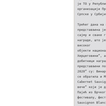
је ТО у Републи
организацији Пр
Српске у Србији
Трећег дана на 
представљена је
сајму и сваке г
награде, што је
високог
објекти национа
Херцеговини“, а
добитници награ
представљени по
2020“ су: Винар
се обратила и М
Cabernet Sauvig
вече“ који је д
Пајић из Брчког
фестивалу, фест
Sauvignon Blanc