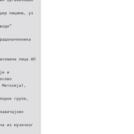
џер лицима, уз
воде“
радоначелника
асељена лица АП
је и
осово
 Метохија),
лорне групе,
завичајних
ча из музичког