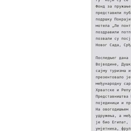
Фонд за пружање
представили пуб
подршку Покраји
мотела „Ле понт
поздравили потп
позвали су посј
Новог Сада, Срђ
Последњег дана 
Војводине, Душк
сајму туризма и
презентовало је
међународну сар
Хрватске и Репу
Представништва 
појединици и пр
На овогодишњем 
удружења, а међ
је био Египат, 
умјетника, фрул