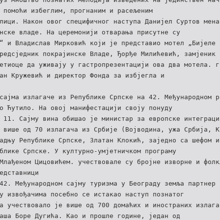
 помоћи избеглим, прогнаним и расељеним
лици. Након овог специфичног наступа Данијел Суртов мена
нске владе. На церемонији отварања присутне су
“ и Владислав Мирковић који је представио мотел „Бијеле 
редсjедник покрајинске Владе, Ђорђе Милићевић, замjеник
етиоце да уживају у гастропрезентацији ова два мотела. г
ан Кружевић и директор Фонда за избjегла и
сајма излагаче из Републике Српске на 42. Међународном р
о Ћутило. На овој манифестацији своју понуду
 11. Сајму вина обишао је министар за европске интеграци
 више од 70 излагача из Србије (Војводина, ужа Србија, К
адњу Републике Српске, Златан Клокић, заједно са шефом и
блике Српске. У културно-умјетничком програму
Млађеном Цицовићем. учествовале су бројне изворне и фолк
едставници
42. Међународном сајму туризма у Београду земља партнер 
у извођачима посебно се истакао наступ познатог
а учествовало је више од 700 домаћих и иностраних излага
аша Боре Дугића. Као и прошле године, један од