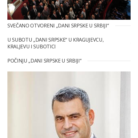
SVEČANO OTVORENI „DANI SRPSKE U SRBIJI“
U SUBOTU „DANI SRPSKE“ U КRAGUJEVCU,
КRALJEVU I SUBOTICI
POČINJU „DANI SRPSKE U SRBIJI“