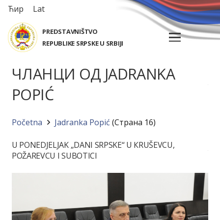
Ћир
Lat
PREDSTAVNIŠTVO
REPUBLIKE SRPSKE U SRBIJI
ЧЛАНЦИ ОД JADRANKA
POPIĆ
Početna
Jadranka Popić
(Страна 16)
U PONEDJELJAK „DANI SRPSKE“ U КRUŠEVCU,
POŽAREVCU I SUBOTICI