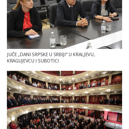
JUČE „DANI SRPSKE U SRBIJI“ U КRALJEVU,
КRAGUJEVCU I SUBOTICI