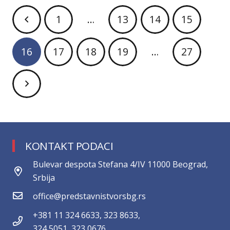
1
…
13
14
15
16
17
18
19
…
27
KONTAKT PODACI
Bulevar despota Stefana 4/IV 11000 Beograd,
Srbija
office@predstavnistvorsbg.rs
+381 11 324 6633, 323 8633,
324 5051, 323 0676