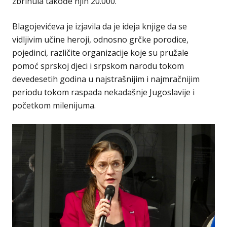
zbrinula takođe njih 20.000.
Blagojevićeva je izjavila da je ideja knjige da se
vidljivim učine heroji, odnosno grčke porodice,
pojedinci, različite organizacije koje su pružale
pomoć sprskoj djeci i srpskom narodu tokom
devedesetih godina u najstrašnijim i najmračnijim
periodu tokom raspada nekadašnje Jugoslavije i
početkom milenijuma.