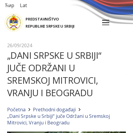
Ћир
Lat
PREDSTAVNIŠTVO
REPUBLIKE SRPSKE U SRBIJI
26/09/2024
„DANI SRPSKE U SRBIJI“
JUČE ODRŽANI U
SREMSKOJ MITROVICI,
VRANJU I BEOGRADU
Početna
Prethodni događaji
„Dani Srpske u Srbiji“ juče Održani u Sremskoj
Mitrovici, Vranju i Beogradu