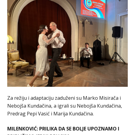
Za režiju i adaptaciju zaduženi su Marko Misirača i
Nebojša Кundačina, a igrali su Nebojša Кundačina,
Predrag Pepi Vasić i Marija Кundačina.
MILENКOVIĆ: PRILIКA DA SE BOLJE UPOZNAMO I