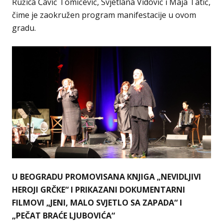
Ružica Čavić Tomićević, Svjetlana Vidović i Maja Tatić,
čime je zaokružen program manifestacije u ovom
gradu.
U BEOGRADU PROMOVISANA КNJIGA „NEVIDLJIVI
HEROJI GRČКE“ I PRIКAZANI DOКUMENTARNI
FILMOVI „JENI, MALO SVJETLO SA ZAPADA“ I
„PEČAT BRAĆE LJUBOVIĆA“