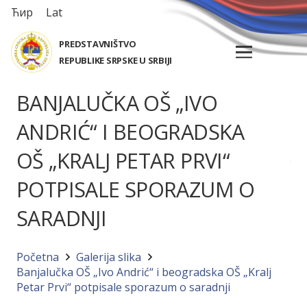
Ћир
Lat
PREDSTAVNIŠTVO
REPUBLIKE SRPSKE U SRBIJI
BANJALUČKA OŠ „IVO
ANDRIĆ“ I BEOGRADSKA
OŠ „KRALJ PETAR PRVI“
POTPISALE SPORAZUM O
SARADNJI
Početna
Galerija slika
Banjalučka OŠ „Ivo Andrić“ i beogradska OŠ „Kralj
Petar Prvi“ potpisale sporazum o saradnji