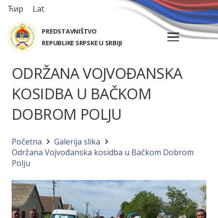
Ћир
Lat
PREDSTAVNIŠTVO
REPUBLIKE SRPSKE U SRBIJI
ODRŽANA VOJVOĐANSKA
KOSIDBA U BAČKOM
DOBROM POLJU
Početna
Galerija slika
Održana Vojvođanska kosidba u Bačkom Dobrom
Polju