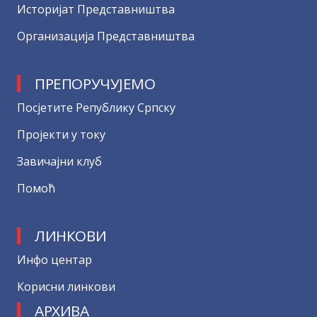
Историјат Представништва
Организација Представништва
ПРЕПОРУЧУЈЕМО
Посјетите Републику Српску
Пројекти у току
Завичајни клуб
Помоћ
ЛИНКОВИ
Инфо центар
Корисни линкови
АРХИВА