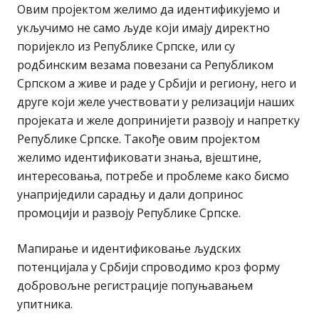
Овим пројектом желимо да идентификујемо и
укључимо не само људе који имају директно
поријекло из Републике Српске, или су
родбинским везама повезани са Републиком
Српском а живе и раде у Србији и региону, него и
друге који желе учествовати у релизацији наших
пројеката и желе допринијети развоју и напретку
Републике Српске. Такође овим пројектом
желимо идентификовати знања, вјештине,
интересовања, потребе и проблеме како бисмо
унаприједили сарадњу и дали допринос
промоцији и развоју Републике Српске.
Мапирање и идентификовање људских
потенцијала у Србији спроводимо кроз форму
добровољне регистрације попуњавањем
упитника.