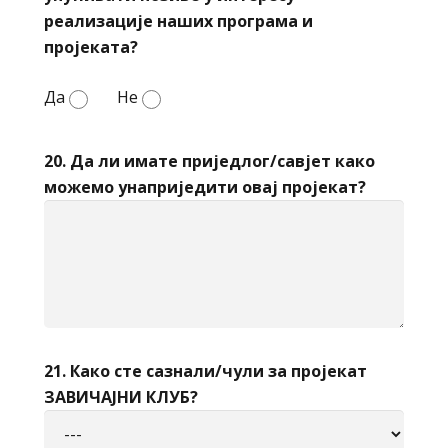
реализације наших програма и
пројеката?
Да
Не
20. Да ли имате приједлог/савјет како
можемо унаприједити овај пројекат?
21. Како сте сазнали/чули за пројекат
ЗАВИЧАЈНИ КЛУБ?