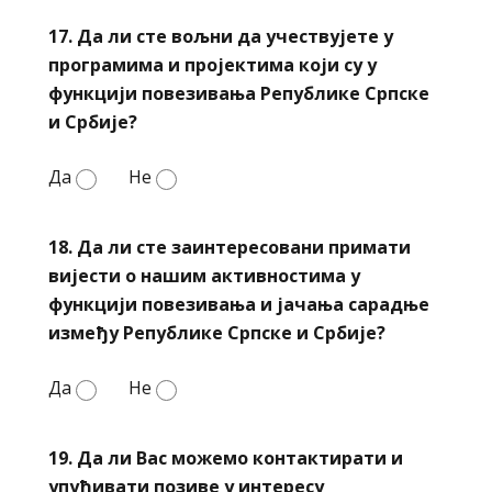
17. Да ли сте вољни да учествујете у
програмима и пројектима који су у
функцији повезивања Републике Српске
и Србије?
Да
Не
18. Да ли сте заинтересовани примати
вијести о нашим активностима у
функцији повезивања и јачања сарадње
између Републике Српске и Србије?
Да
Не
19. Да ли Вас можемо контактирати и
упућивати позиве у интересу