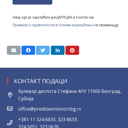
Овај сајт је заштићен реЦАПТЦХА и Гоогле-ом
Правила о приватности
и
Услови коришћења
се примењују.
КОНТАКТ ПОДАЦИ
Булевар деспота Стефана 4/IV 11000 Београд,
Србија
office@predstavnistvorsbg.rs
+381 11 324 6633, 323 8633,
324 5051, 323 0676