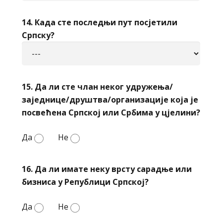
14. Када сте последњи пут посјетили
Српску?
15. Да ли сте члан неког удружења/
заједнице/друштва/организације која је
посвећена Српској или Србима у цјелини?
Да
Не
16. Да ли имате неку врсту сарадње или
бизниса у Републици Српској?
Да
Не