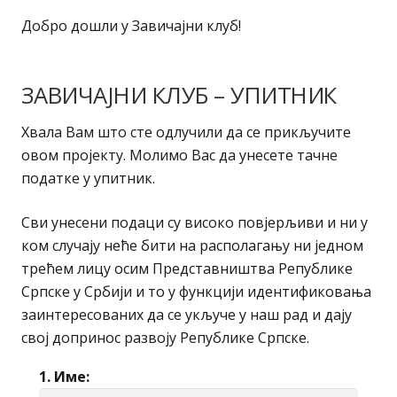
Добро дошли у Завичајни клуб!
ЗАВИЧАЈНИ КЛУБ – УПИТНИК
Хвала Вам што сте одлучили да се прикључите
овом пројекту. Молимо Вас да унесете тачне
податке у упитник.
Сви унесени подаци су високо повјерљиви и ни у
ком случају неће бити на располагању ни једном
трећем лицу осим Представништва Републике
Српске у Србији и то у функцији идентификовања
заинтересованих да се укључе у наш рад и дају
свој допринос развоју Републике Српске.
1. Име: