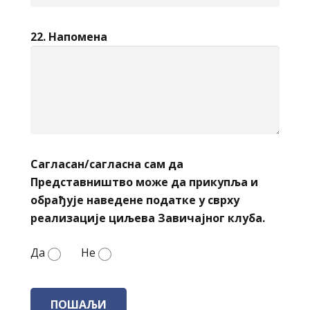
22. Напомена
Сагласан/сагласна сам да
Представништво може да прикупља и
обрађује наведене податке у сврху
реализације циљева Завичајног клуба.
Да
Не