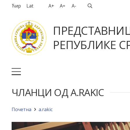
Ћир
Lat
A+
A=
A-
ПРЕДСТАВНИ
РЕПУБЛИКЕ СР
ЧЛАНЦИ ОД A.RAKIC
Почетна
a.rakic