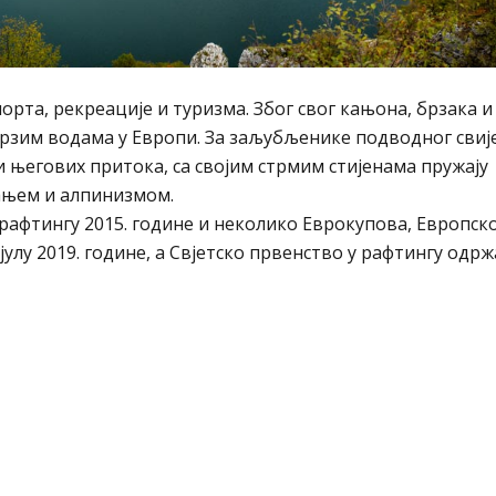
орта, рекреације и туризма. Због свог кањона, брзака и
а брзим водама у Европи. За заљубљенике подводног сви
 његових притока, са својим стрмим стијенама пружају
ањем и алпинизмом.
 рафтингу 2015. године и неколико Еврокупова, Европск
 јулу 2019. године, a Свјетско првенство у рафтингу одрж