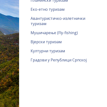
Планински туризам
Еко-етно туризам
Авантуристичко-излетнички
туризам
Мушичарење (Fly-fishing)
Вјерски туризам
Културни туризам
Градови у Републици Српској