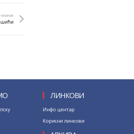
 чланак
ишићи
МО
ЛИНКОВИ
пску
Инфо центар
Корисни линкови