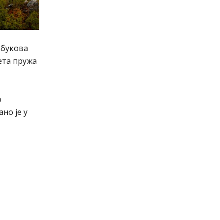
 букова
јета пружа
о
ано је у