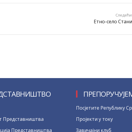
Следећи
Етно-село Стан
ДСТАВНИШТВО
ПРЕПОРУЧУЈЕ
Посјетите Републику Ср
т Представништва
Пројекти у току
ција Представништва
Завичајни клуб