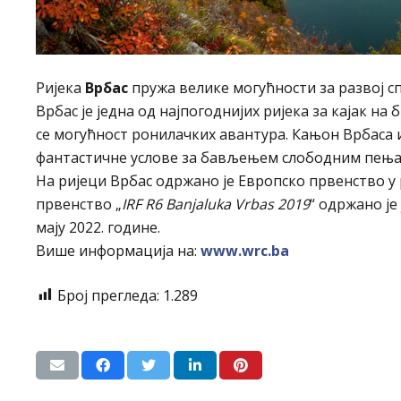
Ријека
Врбас
пружа велике могућности за развој сп
Врбас је једна од најпогоднијих ријека за кајак н
се могућност ронилачких авантура. Кањон Врбаса и
фантастичне услове за бављењем слободним пењ
На ријеци Врбас одржано је Европско првенство у
првенство „
IRF R6 Banjaluka Vrbas 2019
“ одржано је
мају 2022. године.
Више информација на:
www.wrc.ba
Број прегледа:
1.289