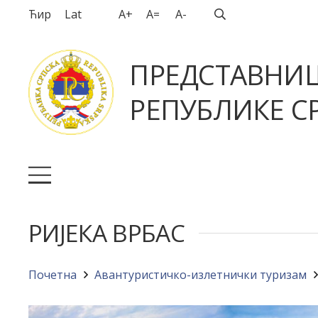
Ћир
Lat
A+
A=
A-
ПРЕДСТАВНИ
РЕПУБЛИКЕ СР
РИЈЕКА ВРБАС
Почетна
Авантуристичко-излетнички туризам