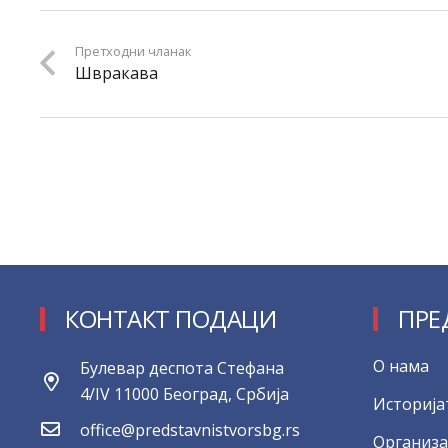
Претходни чланак
Швракава
КОНТАКТ ПОДАЦИ
ПРЕ
О нама
Булевар деспота Стефана
4/IV 11000 Београд, Србија
Историја
office@predstavnistvorsbg.rs
Организа