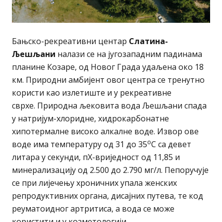
Бањско-рекреативни центар
Слатина-
Љешљани
налази се на југозападним падинама
планине Козаре, од Новог Града удаљена око 18
км. Природни амбијент овог центра се тренутно
користи као излетиште и у рекреативне
сврхе. Природна љековита вода Љешљани спада
у натријум-хлоридне, хидрокарбонатне
хипотермалне високо алкалне воде. Извор ове
о
воде има температуру од 31 до 35
С са девет
литара у секунди, пХ-вриједност од 11,85 и
минерализацију од 2.500 до 2.790 мг/л. Пепоручује
се при лијечењу хроничних упала женских
репродуктивних органа, дисајних путева, те код
реуматоидног артритиса, а вода се може
користити и у козметологији.