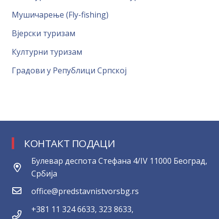
Мушичарење (Fly-fishing)
Вјерски туризам
Културни туризам
Градови у Републици Српској
КОНТАКТ ПОДАЦИ
Булевар деспота Стефана 4/IV 11000 Београд,
Србија
office@predstavnistvorsbg.rs
+381 11 324 6633, 323 8633,