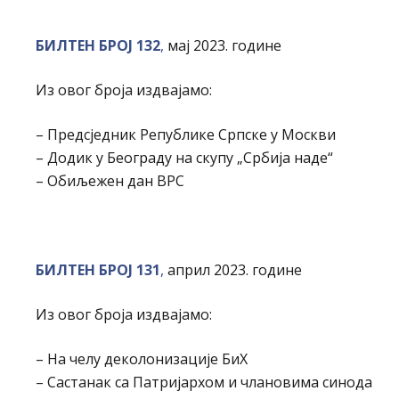
БИЛТЕН БРОЈ 132
,
мај 2023. године
Из овог броја издвајамо:
– Предсједник Републике Српске у Москви
– Додик у Београду на скупу „Србија наде“
– Обиљежен дан ВРС
БИЛТЕН БРОЈ 131
,
април 2023. године
Из овог броја издвајамо:
– На челу деколонизације БиХ
– Састанак са Патријархом и члановима синода