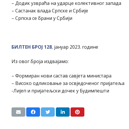
– Додик узвраћа на ударце колективног запада
– Састанак влада Српске и Србије
– Српска се брани у Србији
БИЛТЕН БРОЈ 128
,
јануар 2023. године
Из овог броја издвајамо:
– Формиран нови састав савјета министара
– Високо одликовање за освједоченог пријатеља
-Лијеп и пријатељски дочек у Будимпешти