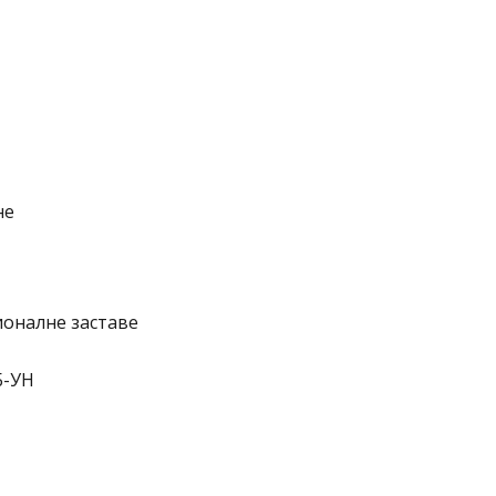
не
ионалне заставе
Б-УН