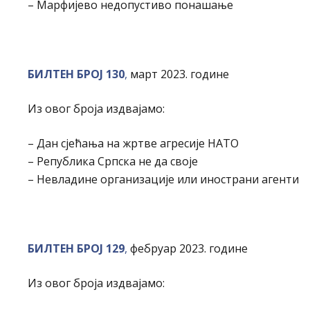
– Марфијево недопустиво понашање
БИЛТЕН БРОЈ 130
,
март 2023. године
Из овог броја издвајамо:
– Дан сјећања на жртве агресије НАТО
– Република Српска не да своје
– Невладине организације или инострани агенти
БИЛТЕН БРОЈ 129
,
фебруар 2023. године
Из овог броја издвајамо: