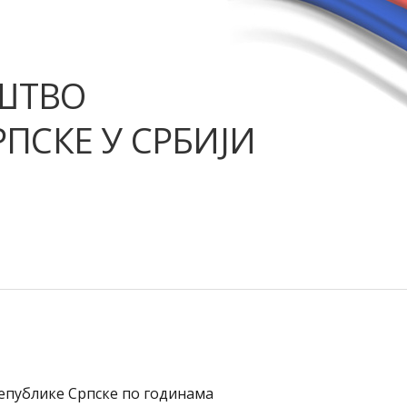
ШТВО
ПСКЕ У СРБИЈИ
епублике Српске по годинама