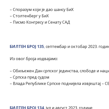
– Споразум који је дао шансу БиХ
– Столтенберг у БиХ
– Писмо Конгресу и Сенату САД
БИЛТЕН БРОЈ 135
,
септембар и октобар 2023. годи
Из овог броја издвајамо:
– Обиљежен Дан српског јединства, слободе и нац
– Српска пред судом
– Влада Републике Српске поднијела извјештај – С
БИЛТЕН БРОЈ 134
,
јул и август 2023. године