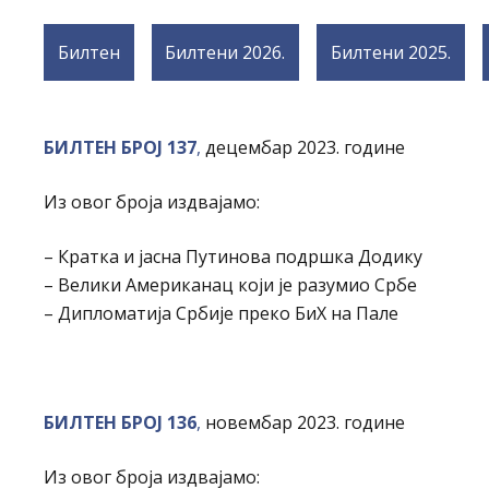
Билтен
Билтени 2026.
Билтени 2025.
БИЛТЕН БРОЈ 137
,
децембар 2023. године
Из овог броја издвајамо:
– Кратка и јасна Путинова подршка Додику
– Велики Американац који је разумио Србе
– Дипломатија Србије преко БиХ на Пале
БИЛТЕН БРОЈ 136
,
новембар 2023. године
Из овог броја издвајамо: