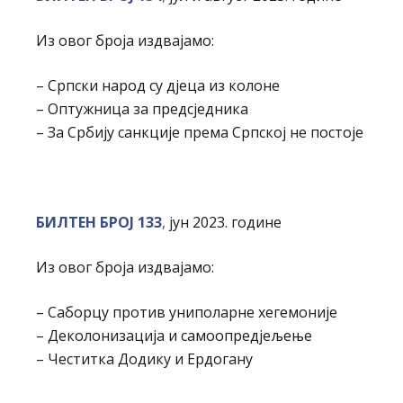
Из овог броја издвајамо:
– Српски народ су дјеца из колоне
– Оптужница за предсједника
– За Србију санкције према Српској не постоје
БИЛТЕН БРОЈ 133
,
јун 2023. године
Из овог броја издвајамо:
– Саборцу против униполарне хегемоније
– Деколонизација и самоопредјељење
– Честитка Додику и Ердогану