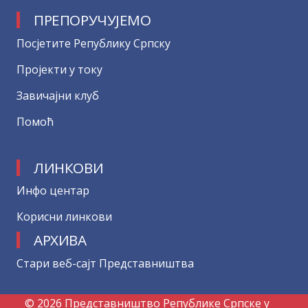
ПРЕПОРУЧУЈЕМО
Посјетите Републику Српску
Пројекти у току
Завичајни клуб
Помоћ
ЛИНКОВИ
Инфо центар
Корисни линкови
АРХИВА
Стари веб-сајт Представништва
© 2026 Представништво Републике Српске у