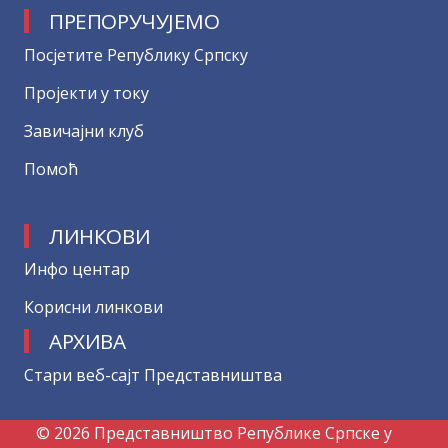
ПРЕПОРУЧУЈЕМО
Посјетите Републику Српску
Пројекти у току
Завичајни клуб
Помоћ
ЛИНКОВИ
Инфо центар
Корисни линкови
АРХИВА
Стари веб-сајт Представништва
© 2026 Представништво Републике Српске у