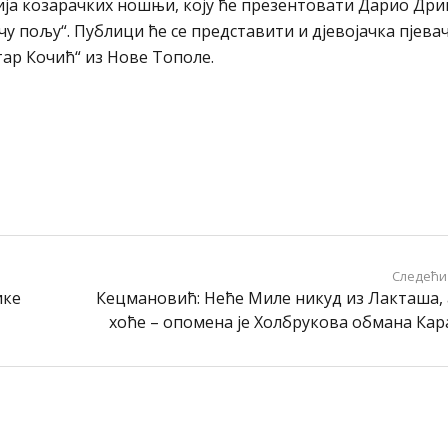
ја козарачких ношњи, коју ће презентовати Дарио Дри
 пољу“. Публици ће се представити и дјевојачка пјева
тар Кочић“ из Нове Тополе.
Следећи
ике
Кецмановић: Неће Миле никуд из Лакташа, 
хоће – опомена је Холбрукова обмана Ка