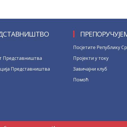
ДСТАВНИШТВО
ПРЕПОРУЧУЈЕ
Посјетите Републику Ср
т Представништва
Пројекти у току
ција Представништва
Завичајни клуб
Помоћ