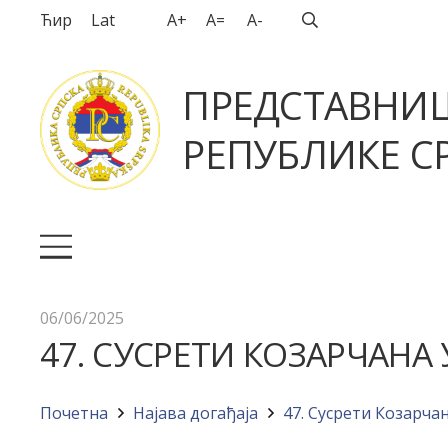
Ћир
Lat
A+
A=
A-
ПРЕДСТАВНИ
РЕПУБЛИКЕ СР
06/06/2025
47. СУСРЕТИ КОЗАРЧАНА 
Почетна
Најава догађајa
47. Сусрети Козарча