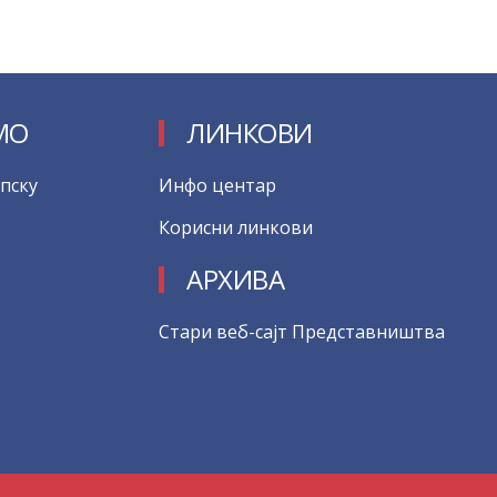
МО
ЛИНКОВИ
пску
Инфо центар
Корисни линкови
АРХИВА
Стари веб-сајт Представништва