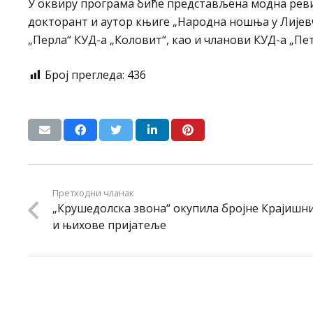
У оквиру програма биће представљена модна реви
докторант и аутор књиге „Народна ношња у Лијевчу
„Перла“ КУД-а „Коловит“, као и чланови КУД-а „Пе
Број прегледа:
436
Претходни чланак
„Крушедолска звона“ окупила бројне Крајишн
и њихове пријатеље