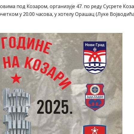
овима под Козаром, организује 47. по реду Сусрете Коз
 почетком у 20.00 часова, у хотелу Орашац (Луке Војводића