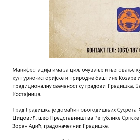
Манифестација има за циљ очување и његовање ку
културно-историјске и природне баштине Козаре и
традиционалну свечаност су градови: Градишка, Б
Костајница.
Град Градишка је домаћин овогодишњих Сусрета. С
Цицовић, шеф Представништва Републике Српске у
Зоран Аџић, градоначелник Градишке.