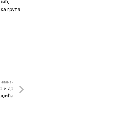
нић,
чка група
 чланак
а и да
раџића