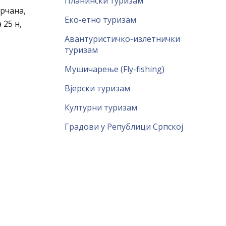
Планински туризам
арчана,
Еко-етно туризам
 25 н,
Авантуристичко-излетнички
туризам
Мушичарење (Fly-fishing)
Вјерски туризам
Културни туризам
Градови у Републици Српској