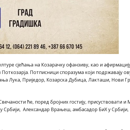
лтуре сјећања на Козарачку офанзиву, као и афирмациј
 Поткозарја. Потписници споразума који подржавају ов
ања Лука, Приједор, Козарска Дубица, Лакташи, Нови Гр
вечаности ће, поред бројних гостију, присуствовати и
 Србији, Александар Врањеш, амбасадор БиХ у Србији, 