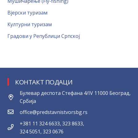
Мушичарење (Fly-fishing)
Вјерски туризам
Културни туризам
Градови у Републици Српској
КОНТАКТ ПОДАЦИ
Булевар деспота Стефана 4/IV 11000 Београд,
Србија
office@predstavnistvorsbg.rs
+381 11 324 6633, 323 8633,
324 5051, 323 0676