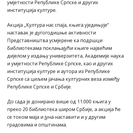
умјетности Републике Српске и других
институција културе.
Акција „Култура нас спаја, књига уједињује“
наставак је дугогодишње активности
Представништва усмјерене ка подршци
библиотекама поклањајући књиге највећим
дијелом у издању универзитета, Академије наука
и умјетности Републике Српске, као и других
институција културе и аутора из Републике
Српске са циљем јачања културних веза између
Републике Српске и Србије.
До сада је донирано више од 11.000 књига у
преко 20 библиотека широм Србије, а акција ће
се током маја и јуна наставити и у другим
градовима и општинама.