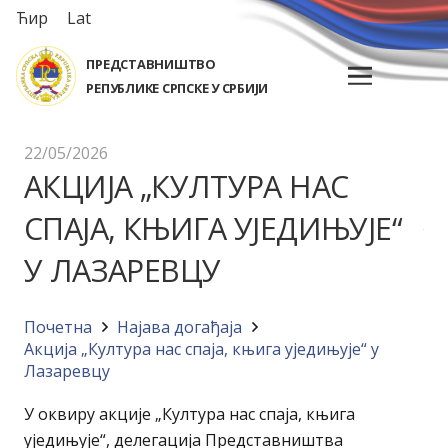
Ћир
Lat
ПРЕДСТАВНИШТВО
РЕПУБЛИКЕ СРПСКЕ У СРБИЈИ
22/05/2026
АКЦИЈА „КУЛТУРА НАС
СПАЈА, КЊИГА УЈЕДИЊУЈЕ“
У ЛАЗАРЕВЦУ
Почетна
Најава догађајa
Акција „Култура нас спаја, књига уједињује“ у
Лазаревцу
У оквиру акције „Култура нас спаја, књига
уједињује“, делегација Представништва