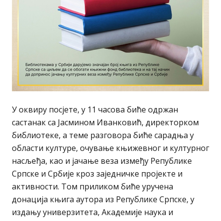
У оквиру посјете, у 11 часова биће одржан
састанак са Јасмином Иванковић, директорком
библиотеке, а теме разговора биће сарадња у
области културе, очување књижевног и културног
насљеђа, као и јачање веза између Републике
Српске и Србије кроз заједничке пројекте и
активности. Том приликом биће уручена
донација књига аутора из Републике Српске, у
издању универзитета, Академије наука и