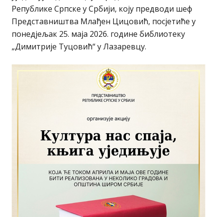
Републике Српске у Србији, коју предводи шеф
Представништва Млађен Цицовић, посјетиће у
понедјељак 25. маја 2026. године библиотеку
„Димитрије Туцовић“ у Лазаревцу.