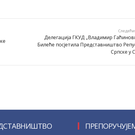
Следећи
Делегација ГКУД „Владимир Гаћинов
чке
Билеће посјетила Представништво Репу
Српске у 
ДСТАВНИШТВО
ПРЕПОРУЧУЈЕ