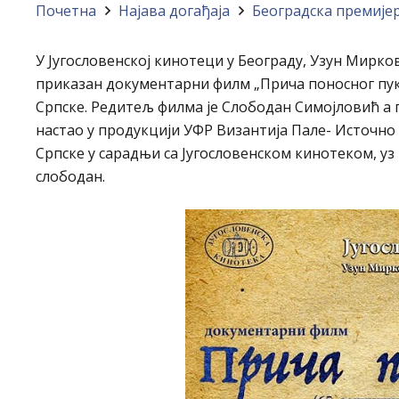
Почетна
Најава догађајa
Београдска премије
У Југословенској кинотеци у Београду, Узун Мирков
приказан документарни филм „Прича поносног пука“
Српске. Редитељ филма је Слободан Симојловић a п
настао у продукцији УФР Византија Пале- Источно
Српске у сарадњи са Југословенском кинотеком, уз
слободан.