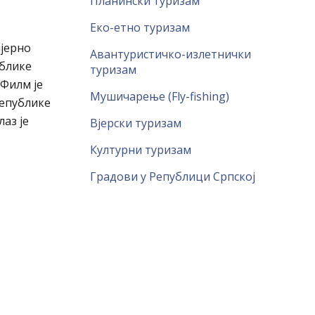
Планински туризам
Еко-етно туризам
ијерно
Авантуристичко-излетнички
ублике
туризам
 Филм је
Мушичарење (Fly-fishing)
Републике
аз је
Вјерски туризам
Културни туризам
Градови у Републици Српској