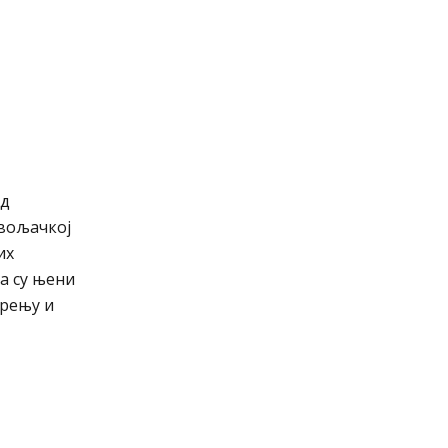
од
овољачкој
их
да су њени
ерењу и