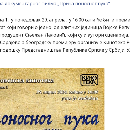
ра документарног филма „Прича поносног пука“
а 1, у понедељак 29. априла, у 16.00 сати ће бити прем
 који говори о једној од елитних јединица Војске Реп
родуцент Сњежан Лаловић, који су и аутори сценарија.
 Сарајево а београдску премијеру организује Кинотека 
 подршку Представништва Републике Српске у Србији. Ул