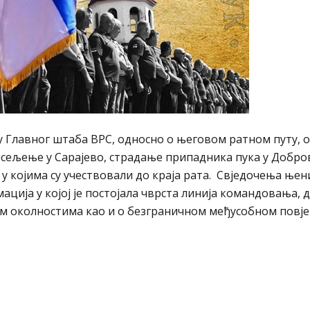
 Главног штаба ВРС, односно о његовом ратном путу, 
есељење у Сарајево, страдање припадника пука у Добр
у којима су учествовали до краја рата. Свједочења њен
ација у којој је постојала чврста линија комaндовања, 
м околностима као и о безграничном међусобном повј