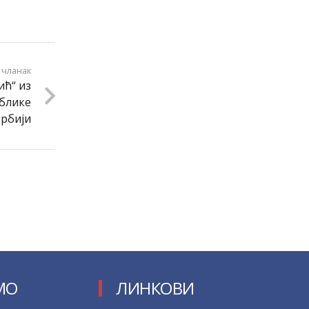
 чланак
ић“ из
блике
Србији
МО
ЛИНКОВИ