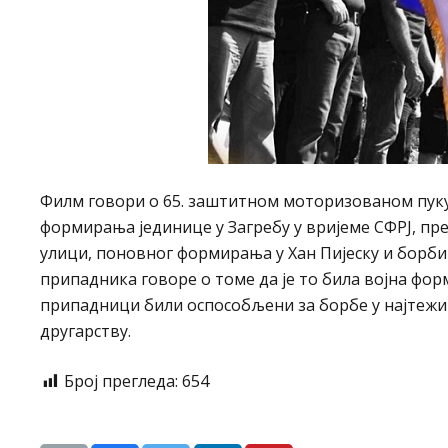
Филм говори о 65. заштитном моторизованом пуку
формирања јединице у Загребу у вријеме СФРЈ, пр
улици, поновног формирања у Хан Пијеску и борби 
припадника говоре о томе да је то била војна форм
припадници били оспособљени за борбе у најтежи
другарству.
Број прегледа:
654