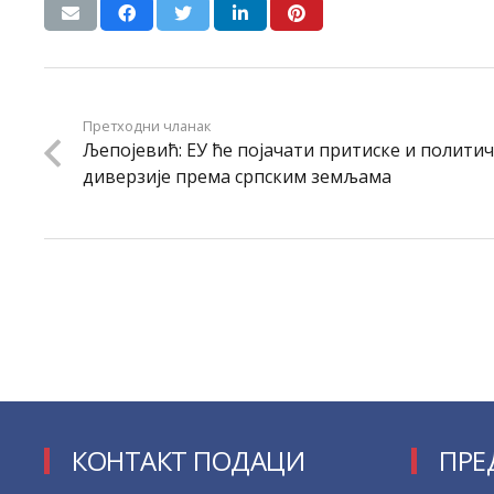
Претходни чланак
Љепојевић: ЕУ ће појачати притиске и полити
диверзије према српским земљама
КОНТАКТ ПОДАЦИ
ПРЕ