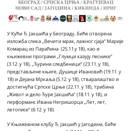
У Кући Ђ. Јакшића у Београду, биће отворена
изложба слика „Вечити мрак, лажног сјаја“ Марије
Комарац из Параћина (25.11.у 18), као и
књижевни програми „Глумци казују песнике“
(3.12. у 18), „Ђурини следбеници“ (23.11. у 18),
представљене књиге, Душице Ивановић (19.11. у
18) и Дејана Мркаља (5.12. у 18), стваралаштво и
достигнућа Српске Црње (22.11. у 18), трибина
„Живот и дело Ђуре Јакшића“ (18.11. у 18), и
перформанс Ивана Негришорца „Лет, лет,
летописе“ (6.12. у 18).
У Књижевном клубу Ђ. Јакшић у Јагодини, биће