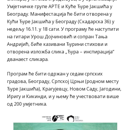
Умјетничке групе АРТЕ и Куће Ђуре Јакшића у
Београду. Манифестација ће бити отворена у
Кући Ђуре Јакшића у Београду (Скадарска 36) у
недељу 16.11. у 18 сати. У програму ће наступити
на гитари Урош Дојчиновић и сопран Тања
Андријић, биће казивани Ђурини стихови и
отворена изложба слика „Ђура – инспирација“
дванаест сликара.
Програм ће бити одржан у седам српских
градова, Београду, Српској Црњи (родном месту
Ђуре Јакшића), Крагујевцу, Новом Саду, Јагодини,
Иригу и Кикинди, и у њему ће учествовати више
од 200 умјетника.