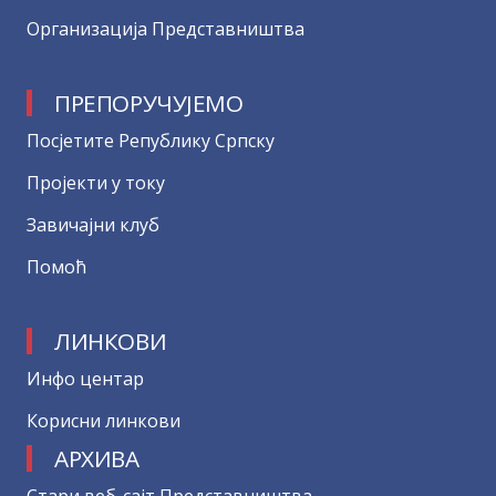
Организација Представништва
ПРЕПОРУЧУЈЕМО
Посјетите Републику Српску
Пројекти у току
Завичајни клуб
Помоћ
ЛИНКОВИ
Инфо центар
Корисни линкови
АРХИВА
Стари веб-сајт Представништва