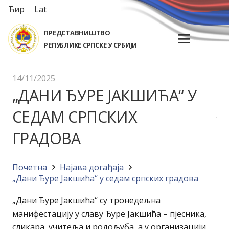
Ћир
Lat
ПРЕДСТАВНИШТВО
РЕПУБЛИКЕ СРПСКЕ У СРБИЈИ
14/11/2025
„ДАНИ ЂУРЕ ЈАКШИЋА“ У
СЕДАМ СРПСКИХ
ГРАДОВА
Почетна
Најава догађајa
„Дани Ђуре Јакшића“ у седам српских градова
„Дани Ђуре Јакшића“ су тронедељна
манифестацију у славу Ђуре Јакшића – пјесника,
сликара, учитеља и родољуба, а у организацији