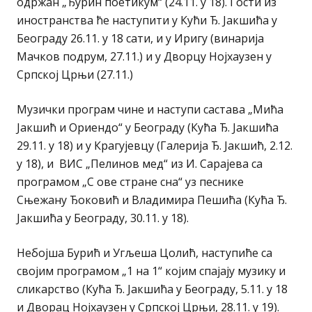
одржан „Ђурин поетикум“ (24.11. у 18). Гости из
иностранства ће наступити у Кући Ђ. Јакшића у
Београду 26.11. у 18 сати, и у Иригу (винарија
Мачков подрум, 27.11.) и у Дворцу Нојхаузен у
Српској Црњи (27.11.)
Музички програм чине и наступи састава „Мића
Јакшић и Ориендо“ у Београду (Кућа Ђ. Јакшића
29.11. у 18) и у Крагујевцу (Галерија Ђ. Јакшић, 2.12.
у 18), и ВИС „Пелинов мед“ из И. Сарајева са
програмом „С ове стране сна“ уз песнике
Сњежану Ђоковић и Владимира Пешића (Кућа Ђ.
Јакшића у Београду, 30.11. у 18).
Небојша Бурић и Угљеша Цолић, наступиће са
својим програмом „1 на 1“ којим спајају музику и
сликарство (Кућа Ђ. Јакшића у Београду, 5.11. у 18
и Дворац Нојхаузен у Српској Црњи, 28.11. у 19).