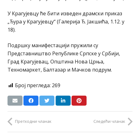
У Крагујевцу ће бити изведен драмски приказ
„Ђура у Крагујевцу“ (Галерија Ђ. Јакшића, 1.12. у
18).
Подршку манифестацији пружили су
Представништво Републике Српске у Србији,
Град Крагујевац, Општина Нова Црња,
Техномаркет, Балтазар и Мачков подрум.
Број прегледа:
269
Претходни чланак
Следећи чланак