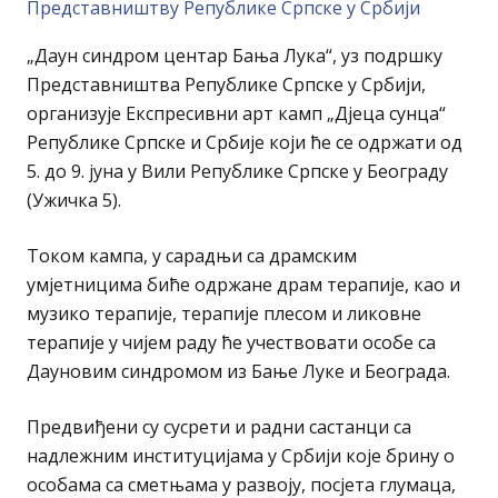
Представништву Републике Српске у Србији
„Даун синдром центар Бања Лука“, уз подршку
Представништва Републике Српске у Србији,
организује Експресивни арт камп „Дјеца сунца“
Републике Српске и Србије који ће се одржати од
5. до 9. јуна у Вили Републике Српске у Београду
(Ужичка 5).
Током кампа, у сарадњи са драмским
умјетницима биће одржане драм терапије, као и
музико терапије, терапије плесом и ликовне
терапије у чијем раду ће учествовати особе са
Дауновим синдромом из Бање Луке и Београда.
Предвиђени су сусрети и радни састанци са
надлежним институцијама у Србији које брину о
особама са сметњама у развоју, посјета глумаца,