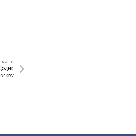
 чланак
 Додик
Москву