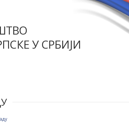
ШТВО
ПСКЕ У СРБИЈИ
ДУ
аду