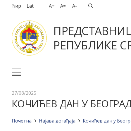
Ћир
Lat
A+
A=
A-
ПРЕДСТАВНИ
РЕПУБЛИКЕ СР
27/08/2025
КОЧИЋЕВ ДАН У БЕОГРА
Почетна
Најава догађајa
Кочићев дан у Беогр