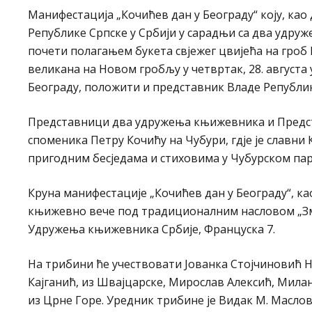
Манифестација „Кочићев дан у Београду“ коју, ка
Републике Српске у Србији у сарадњи са два удруж
почети полагањем букета свјежег цвијећа на гроб 
великана на Новом гробљу у четвртак, 28. августа 
Београду, положити и представник Владе Републик
Представници два удружења књижевника и Предста
споменика Петру Кочићу на Чубури, гдје је славн
пригодним бесједама и стиховима у Чубурском па
Круна манифестације „Кочићев дан у Београду“, ка
књижевно вече под традиционалним насловом „Змија
Удружења књижевника Србије, Француска 7.
На трибини ће учествовати Јованка Стојчиновић Н
Кајганић, из Швајцарске, Мирослав Алексић, Мил
из Црне Горе. Уредник трибине је Видак М. Масло