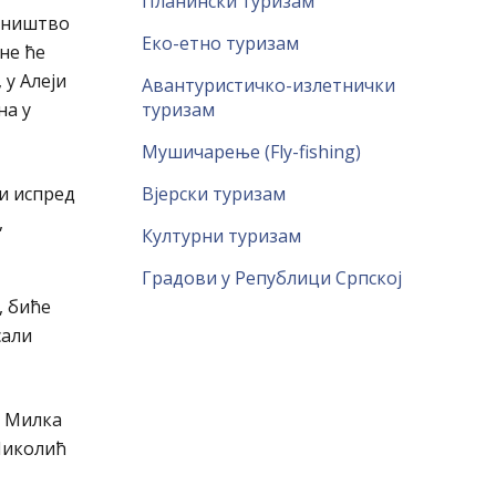
Планински туризам
авништво
Еко-етно туризам
не ће
 у Алеји
Авантуристичко-излетнички
на у
туризам
Мушичарење (Fly-fishing)
и испред
Вјерски туризам
,
Културни туризам
Градови у Републици Српској
, биће
сали
, Милка
Николић