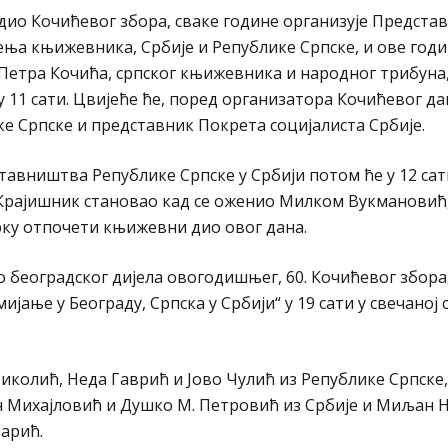
о дио Кочићевог збора, сваке године организује Предст
ења књижевника, Србије и Републике Српске, и ове годи
Петра Кочића, српског књижевника и народног трибуна,
у 11 сати. Цвијеће ће, поред организатора Кочићевог да
е Српске и представник Покрета социјалиста Србије.
вништва Републике Српске у Србији потом ће у 12 сат
и Крајишник становао кад се оженио Милком Вукмановић
рку отпочети књижевни дио овог дана.
о београдског дијела овогодишњег, 60. Кочићевог збора
ње у Београду, Српска у Србији“ у 19 сати у свечаној 
иколић, Неда Гаврић и Јово Чулић из Републике Српске
ан Михајловић и Душко M. Петровић из Србије и Миљан 
варић.