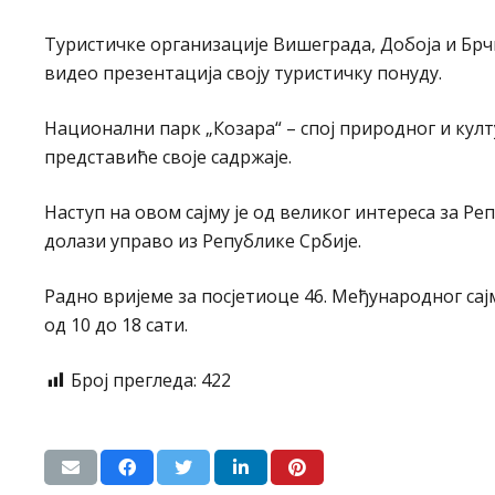
Туристичке организације Вишеграда, Добоја и Бр
видео презентација своју туристичку понуду.
Национални парк „Козара“ – спој природног и култ
представиће своје садржаје.
Наступ на овом сајму је од великог интереса за Реп
долази управо из Републике Србије.
Радно вријеме за посјетиоце 46. Међународног сајма 
од 10 до 18 сати.
Број прегледа:
422