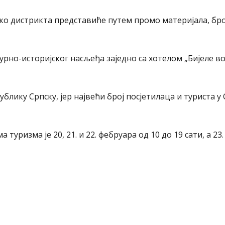
чко дистрикта представиће путем промо материјала, бр
урно-историјског насљеђа заједно са хотелом „Бијеле в
ублику Српску, јер највећи број посјетилаца и туриста у
туризма је 20, 21. и 22. фебруара од 10 до 19 сати, а 23