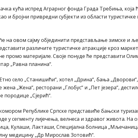
чка кућа испред Аграрног фонда Града Требиња, која 
ао и бројни привредни субјекти из области туристичке
ће на овом сајму објединити представљање зимске и љ
представити различите туристичке атракције кроз марк
е промо материјале. Своје понуде ће представити Оли
тар „Равна планина“.
Етно село „Станишићи“, хотел „Дрина“, бања „Дворови“
ена „Жена“, ресторани „Глобус“ и „Пет језера“, дестил
е породице „Сјерић“.
комором Републике Српске представиће бањски туриза
де у сегменту лијечења, велнеса и здравог живота. На о
ћица, Кулаши, Лакташи, Специјална болница „Мљечаниц
алну медицину „Др Мирослав Зотовић“.