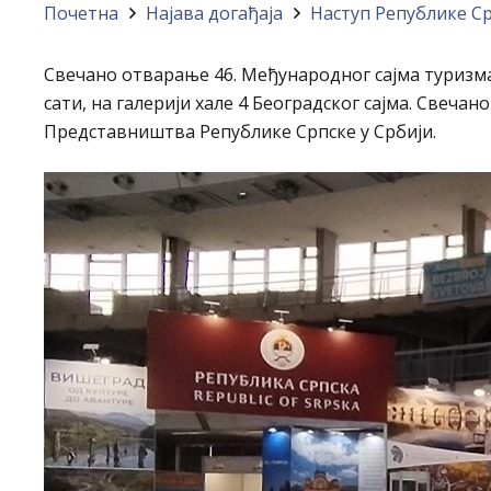
Почетна
Најава догађајa
Наступ Републике Ср
Свечано отварање 46. Међународног сајма туризма и 
сати, на галерији хале 4 Београдског сајма. Све
Представништва Републике Српске у Србији.