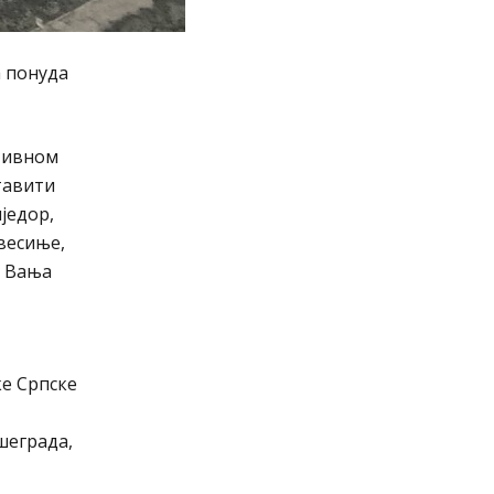
а понуда
ативном
тавити
једор,
весиње,
“ Вања
е Српске
шеградa,