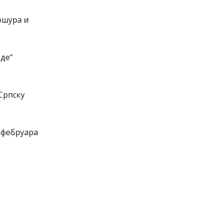
ошура и
оде“
 Српску
. фебруара