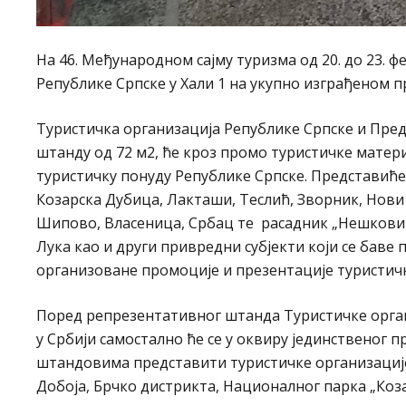
На 46. Међународном сајму туризма од 20. до 23. 
Републике Српске у Хали 1 на укупно изграђеном п
Туристичка организација Републике Српске и Пре
штанду од 72 м2, ће кроз промо туристичке матер
туристичку понуду Републике Српске. Представиће 
Козарска Дубица, Лакташи, Теслић, Зворник, Нови
Шипово, Власеница, Србац те расадник „Нешковић“
Лука као и други привредни субјекти који се баве
организоване промоције и презентације туристичк
Поред репрезентативног штанда Туристичке орга
у Србији самостално ће се у оквиру јединственог п
штандовима представити туристичке организације:
Добојa, Брчко дистриктa, Националног парка „Коз