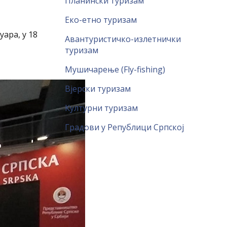
Планински туризам
Еко-етно туризам
уара, у 18
Авантуристичко-излетнички
туризам
Мушичарење (Fly-fishing)
Вјерски туризам
Културни туризам
Градови у Републици Српској