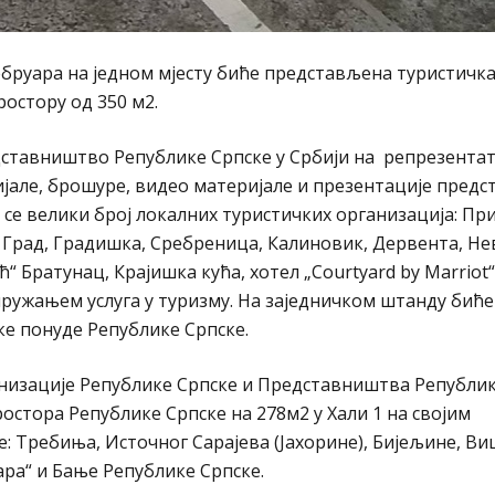
фебруара на једном мјесту биће представљена туристичк
ростору од 350 м2.
дставништво Републике Српске у Србији на репрезент
ијале, брошуре, видео материјале и презентације предс
се велики број локалних туристичких организација: При
 Град, Градишка, Сребреница, Калиновик, Дервента, Не
 Братунац, Крајишка кућа, хотел „Courtyard by Marriot
 пружањем услуга у туризму. На заједничком штанду биће
е понуде Републике Српске.
низације Републике Српске и Представништва Републик
ростора Републике Српске на 278м2 у Хали 1 на својим
 Требињa, Источног Сарајевa (Јахоринe), Бијељинe, Ви
ара“ и Бање Републике Српске.