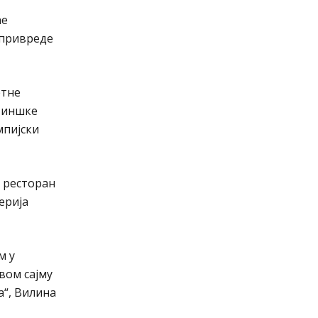
ће
 привреде
етне
етиншке
мпијски
, ресторан
ерија
м у
вом сајму
а“, Вилина