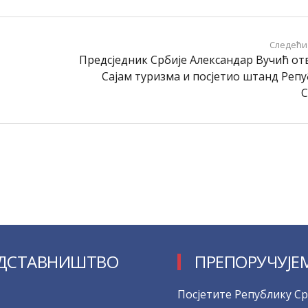
Следећи
Предсједник Србије Александар Вучић о
Сајам туризма и посјетио штанд Реп
С
ДСТАВНИШТВО
ПРЕПОРУЧУЈЕ
Посјетите Републику Ср