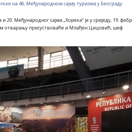
пске на 46. Међународном сајму туризма у Београду
20. Међународног сајма „Хорека“ је у сриједу, 19. фебр
чаном отварању присуствоваће и Млађен Цицовић, шеф