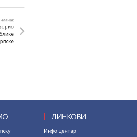
 чланак
творио
ублике
рпске
МО
ЛИНКОВИ
пску
Инфо центар