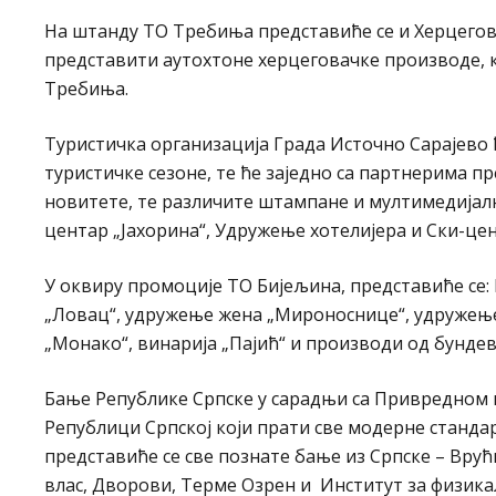
На штанду TO Требиња представиће се и Херцегова
представити аутохтоне херцеговачке производе, к
Требиња.
Туристичка организација Града Источно Сарајево 
туристичке сезоне, те ће заједно са партнерима 
новитете, те различите штампане и мултимедијалн
центар „Јахорина“, Удружење хотелијера и Ски-цен
У оквиру промоције ТО Бијељина, представиће се: 
„Ловац“, удружење жена „Мироноснице“, удружење ж
„Монако“, винарија „Пајић“ и производи од бундев
Бање Републике Српске у сарадњи са Привредном 
Републици Српској који прати све модерне стандар
представиће се све познате бање из Српске – Вру
влас, Дворови, Терме Озрен и Институт за физик