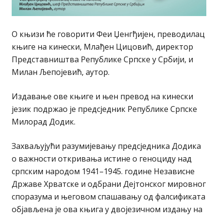
О књизи ће говорити Феи Џенгђијен, преводилац
књиге на кинески, Млађен Цицовић, директор
Представништва Републике Српске у Србији, и
Милан Љепојевић, аутор.
Издавање ове књиге и њен превод на кинески
језик подржао је предсједник Републике Српске
Милорад Додик.
Захваљујући разумијевању предсједника Додика
о важности откривања истине о геноциду над
српским народом 1941–1945. године Независне
Државе Хрватске и одбрани Дејтонског мировног
споразума и његовом спашавању од фалсификата
објављена је ова књига у двојезичном издању на