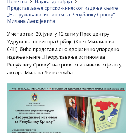
Почетна
Најава догађајa
Представљање српско-кинеског издања књиге
„Наоружавање истином за Републику Српску“
Милана Љепојевића
У четвртак, 20. јуна, у 12 сати у Прес центру
Удружења новинара Србије (Кнез Михаилова
6/III) биће представљено двојезично упоредно
издање књиге „Наоружавање истином за
Републику Српску“ на српском и кинеском језику,
аутора Милана Љепојевића.