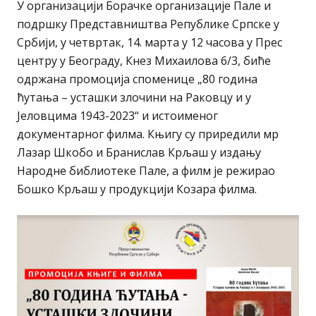
У организацији Борачке организације Пале и
подршку Представништва Републике Српске у
Србији, у четвртак, 14. марта у 12 часова у Прес
центру у Београду, Кнез Михаилова 6/3, биће
одржана промоција споменице „80 година
ћутања – усташки злочини на Раковцу и у
Јеловцима 1943-2023“ и истоименог
документарног филма. Књигу су приредили мр
Лазар Шкобо и Бранислав Крљаш у издању
Народне библиотеке Пале, а филм је режирао
Бошко Крљаш у продукцији Козара филма.