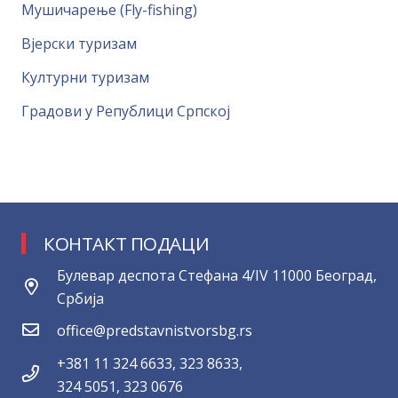
Мушичарење (Fly-fishing)
Вјерски туризам
Културни туризам
Градови у Републици Српској
КОНТАКТ ПОДАЦИ
Булевар деспота Стефана 4/IV 11000 Београд,
Србија
office@predstavnistvorsbg.rs
+381 11 324 6633, 323 8633,
324 5051, 323 0676