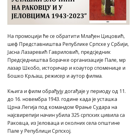
На промоцији ће се обратити Млађен Цицовић,
шеф Представништва Републике Српске у Србији,
Јасна Лазаревић Гавриловић, предсједник
Предсједништва Борачке организације Пале, мр
лазар Шкобо, историчар и коаутор споменице и
Бошко Крљаш, режисер и аутор филма.
Књига и филм обрађују догађаје у периоду од 11.
до 16. новембра 1943. године када је усташка
Црна Легија под командом Фрање Судара на
најсвирепији начин убила 325 српских цивила са
Раковца, из Јеловаца и околних села општине
Пале у Републици Српској.