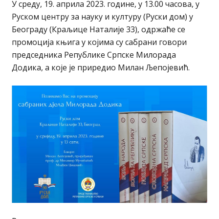
У среду, 19. априла 2023. године, у 13.00 часова, у
Руском центру за науку и културу (Руски дом) у
Београду (Краљице Наталије 33), одржаће се
промоција књига у којима су сабрани говори
председника Републике Српске Милорада
Додика, а које је приредио Милан Љепојевић.