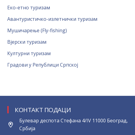
Еко-етно туризам
Авантуристичко-излетнички туризам
Мушичарење (Fly-fishing)
Вјерски туризам
Културни туризам
Градови у Републици Српској
КОНТАКТ ПОДАЦИ
Булевар деспота Стефана 4/IV 11000 Београд,
Србија