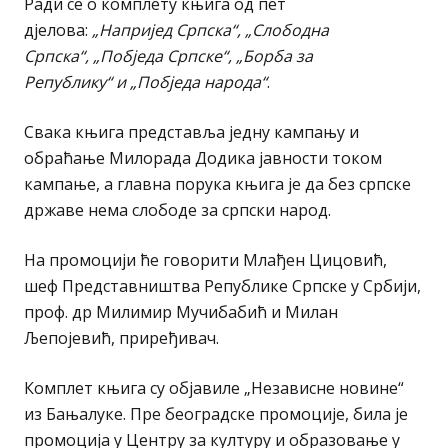
Ради се о комплету књига од пет
дјелова:
„Напријед Српска“, „Слободна
Српска“, „Побједа Српске“, „Борба за
Републику“ и „Побједа народа“
.
Свака књига представља једну кампању и
обраћање Милорада Додика јавности током
кампање, а главна порука књига је да без српске
државе нема слободе за српски народ.
На промоцији ће говорити Млађен Цицовић,
шеф Представништва Републике Српске у Србији,
проф. др Милимир Мучибабић и Милан
Љепојевић, приређивач.
Комплет књига су објавиле „Независне новине“
из Бањалуке. Пре београдске промоције, била је
промоција у Центру за културу и образовање у