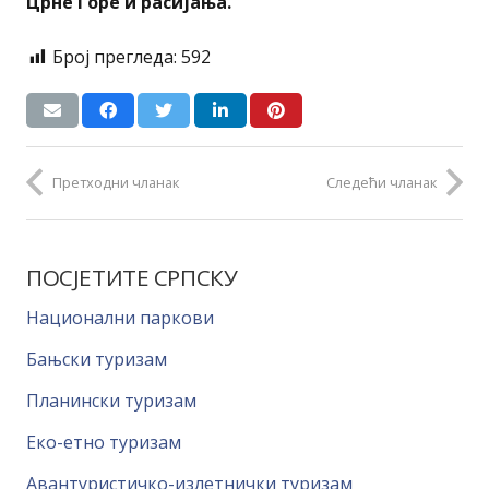
Црне Горе и расијања.
Број прегледа:
592
Претходни чланак
Следећи чланак
ПОСЈЕТИТЕ СРПСКУ
Национални паркови
Бањски туризам
Планински туризам
Еко-етно туризам
Авантуристичко-излетнички туризам