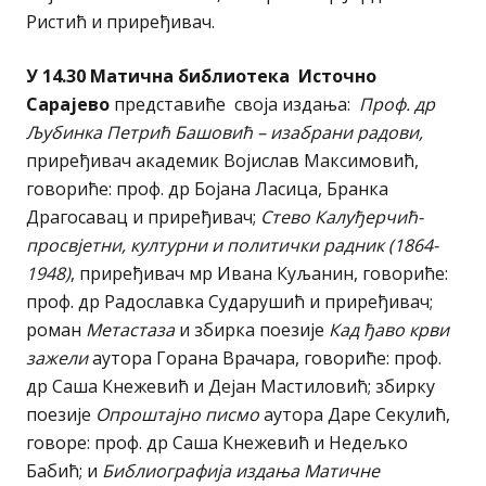
Ристић и приређивач.
У 14.30 Матична библиотека Источно
Сарајево
представиће своја издања:
Проф. др
Љубинка Петрић Башовић – изабрани радови,
приређивач академик Војислав Максимовић,
говориће: проф. др Бојана Ласица, Бранка
Драгосавац и приређивач;
Стево Калуђерчић-
просвјетни, културни и политички радник (1864-
1948)
, приређивач мр Ивана Куљанин, говориће:
проф. др Радославка Сударушић и приређивач;
роман
Метастаза
и збирка поезије
Кад ђаво крви
зажели
аутора Горана Врачара, говориће: проф.
др Саша Кнежевић и Дејан Мастиловић; збирку
поезије
Опроштајно писмо
аутора Даре Секулић,
говоре: проф. др Саша Кнежевић и Недељко
Бабић; и
Библиографија издања Матичне