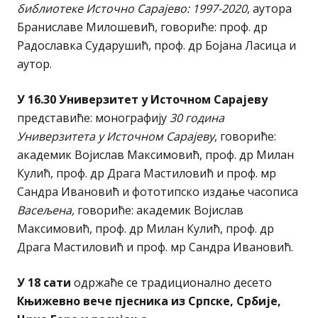
библиотеке Источно Сарајево: 1997-2020
, аутора
Браниславе Милошевић, говориће: проф. др
Радославка Сударушић, проф. др Бојана Ласица и
аутор.
У 16.30 Универзитет у Источном Сарајеву
представиће: монографију
30 година
Универзитета у Источном Сарајеву
, говориће:
академик Војислав Максимовић, проф. др Милан
Кулић, проф. др Драга Мастиловић и проф. мр
Сандра Ивановић и фототипско издање часописа
Васељена,
говориће: академик Војислав
Максимовић, проф. др Милан Кулић, проф. др
Драга Мастиловић и проф. мр Сандра Ивановић.
У 18 сати
одржаће се традиционално десето
Књижевно вече пјесника из Српске, Србије,