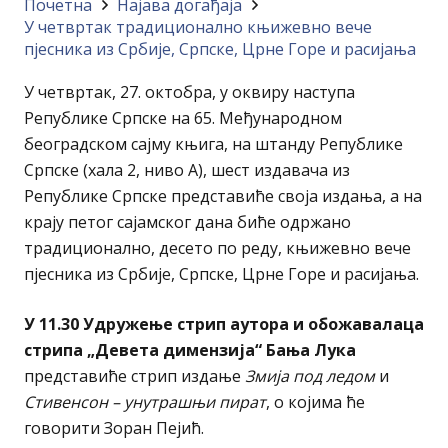
Почетна
Најава догађајa
У четвртак традиционално књижевно вече
пјесника из Србије, Српске, Црне Горе и расијања
У четвртак, 27. октобра, у оквиру наступа
Републике Српске на 65. Међународном
београдском сајму књига, на штанду Републике
Српске (хала 2, ниво А), шест издавача из
Републике Српске представиће своја издања, а на
крају петог сајамског дана биће одржано
традиционално, десето по реду, књижевно вече
пјесника из Србије, Српске, Црне Горе и расијања.
У 11.30 Удружење стрип аутора и обожавалаца
стрипа „Девета димензија“ Бања Лука
представиће стрип издање
Змија под ледом
и
Стивенсон – унутрашњи пират
, о којима ће
говорити Зоран Пејић.