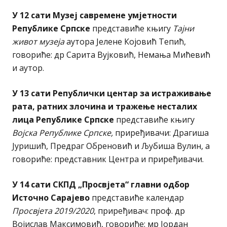
У 12 сати Музеј савремене умјетности
Републике Српске
представиће књигу
Тајни
живот музеја
аутора Јелене Којовић Тепић,
говориће: др Сарита Вујковић, Немања Мићевић
и аутор.
У 13 сати Републички центар за истраживање
рата, ратних злочина и тражење несталих
лица Републике Српске
представиће књигу
Војска Републике Српске,
приређивачи: Драгиша
Јуришић, Предраг Обреновић и Љубиша Вулин, а
говориће: представник Центра и приређивачи.
У 14 сати СКПД „Просвјета“ главни одбор
Источно Сарајево
представиће календар
Просвјета 2019/2020
, приређивач: проф. др
Војислав Максимовић, говориће: мр Јордан