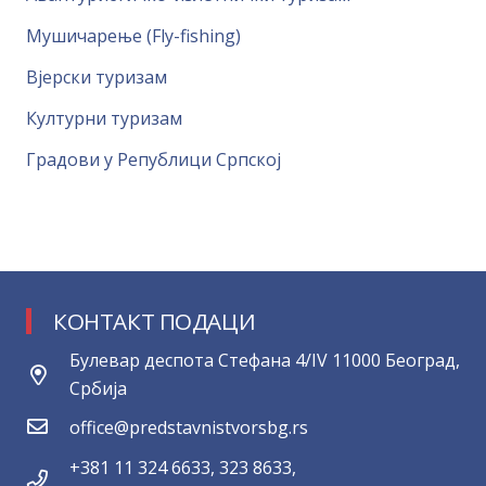
Мушичарење (Fly-fishing)
Вјерски туризам
Културни туризам
Градови у Републици Српској
КОНТАКТ ПОДАЦИ
Булевар деспота Стефана 4/IV 11000 Београд,
Србија
office@predstavnistvorsbg.rs
+381 11 324 6633, 323 8633,