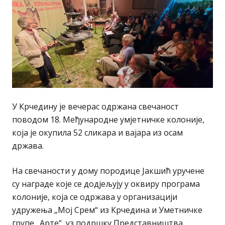
У Крчедину је вечерас одржана свечаност
поводом 18. Међународне умјетничке колоније,
која је окупила 52 сликара и вајара из осам
држава.
На свечаности у дому породице Јакшић уручене
су награде које се додјељују у оквиру програма
колоније, која се одржава у организацији
удружења „Мој Срем“ из Крчедина и Уметничке
групе „Арте“, уз подршку Представништва