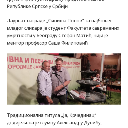
Републике Српске у Србији.
Лауреат награде „Синиша Попов“ за најбољег
младог сликара је студент Факултета савремених
умјетности у Београду Стефан Матић, чији је
ментор професор Саша Филиповић.
Традиционална титула „Ја, Крчединац“
додијељена је глумцу Александру Дунићу,