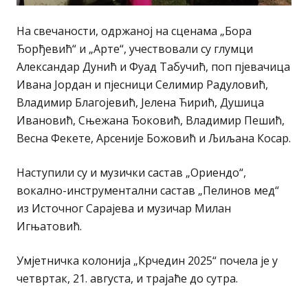
На свечаности, одржаној на сценама „Бора
Ђорђевић“ и „Арте“, учествовали су глумци
Александар Дунић и Фуад Табучић, поп пјевачица
Ивана Јордан и пјесници Селимир Радуловић,
Владимир Благојевић, Јелена Ћирић, Душица
Ивановић, Сњежана Ђоковић, Владимир Пешић,
Весна Фекете, Арсеније Божовић и Љиљана Косар.
Наступили су и музички састав „Ориендо“,
вокално-инструментални састав „Пелинов мед“
из Источног Сарајева и музичар Милан
Игњатовић.
Умјетничка колонија „Крчедин 2025“ почела је у
четвртак, 21. августа, и трајаће до сутра.