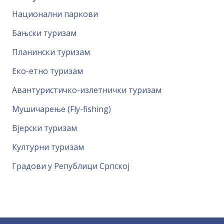
Национални паркови
Бањски туризам
Планински туризам
Еко-етно туризам
Авантуристичко-излетнички туризам
Мушичарење (Fly-fishing)
Вјерски туризам
Културни туризам
Градови у Републици Српској