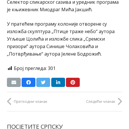
Селектор сликарског сазива и уредник програма
је књижевник Миодраг Мића Јакшић.
У пратећем програму колоније отворене су
изложба скулптура „Птице траже небо“ аутора
Угљеше Цолића и изложбе слика „Сремски
призори“ аутора Синише Чолаковића и
„Потврђивање“ аутора Јелене Бодрожић.
Број прегледа:
301
Претходни чланак
Следећи чланак
ПОСЈЕТИТЕ СРПСКУ