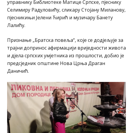
управнику Библиотеке Матице Српске, пјеснику
Селимиру Радуловићу, сликару Стојану Миланову,
пјесникињи Јелени Ћирић и музичару Банету
Лалићу.
Признање „Братска повеља“, које се додјељује за
трајни допринос афирмацији вриједности живота
и дјела српских умјетника из прошлости, добио је
предсједник општине Нова Црња Драган
Даничић.