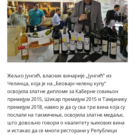
Жељко Јунгић, власник винарије „Јунгић“ из
Челинца, која је на „Беовајн челенџ купу“
освојила златнe дипломe за Каберне совињон
премијум 2015, Шикар премијум 2015 и Тамјанику
премијум 2018, навео је да су сва три вина која су
послали на такмичење, освојила златне медаље,
што довољно говори о квалитету њихових вина
и истакао да се многи ресторани у Републици