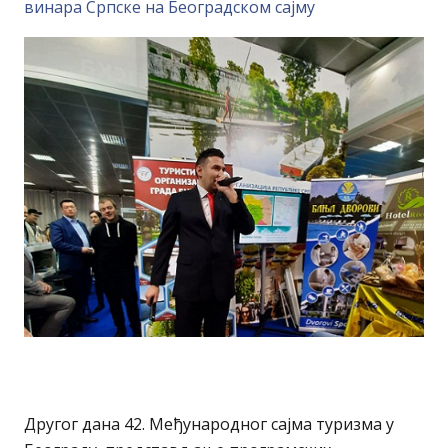
винара Српске на Београдском сајму
Другог дана 42. Међународног сајма туризма у