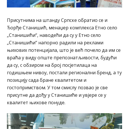
Присутнима на штанду Српске обратио се и
Ђорђе Станишић, менаџер комплекса Етно село
„Станишићи“, наводећи да су у Етно село
„Станишићи“ напорно радили на реклами
њихових потенцијала, што је већ почело да им се
враћа у виду опште препознатљивости, будући
да су, с обзиром на број посјетилаца на
годишњем нивоу, постали регионални бренд, а ту
позицију сада бране квалитетом и
гостопримством. У том смислу позвао је све
присутне да дођу у Станишиће и увјере се у
квалитет њихове понуде.