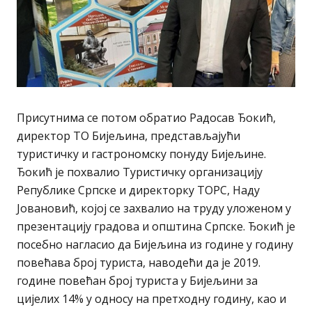
Присутнима се потом обратио Радосав Ђокић,
директор ТО Бијељина, представљајући
туристичку и гастрономску понуду Бијељине.
Ђокић је похвалио Туристичку организацију
Републике Српске и директорку ТОРС, Наду
Јовановић, којој се захвалио на труду уложеном у
презентацију градова и општина Српске. Ђокић је
посебно нагласио да Бијељина из године у годину
повећава број туриста, наводећи да је 2019.
године повећан број туриста у Бијељини за
цијелих 14% у односу на претходну годину, као и