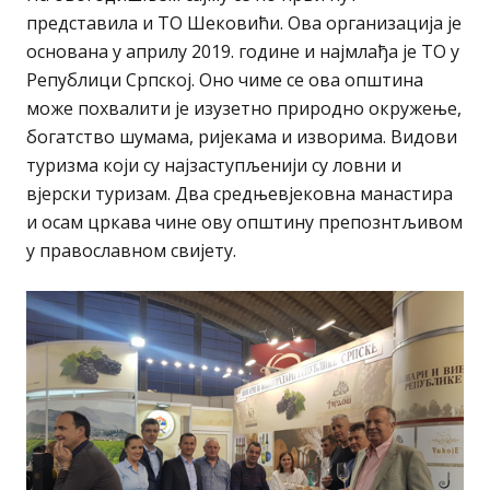
представила и ТО Шековићи. Ова организација је
основана у априлу 2019. године и најмлађа је ТО у
Републици Српској. Оно чиме се ова општина
може похвалити је изузетно природно окружење,
богатство шумама, ријекама и изворима. Видови
туризма који су најзаступљенији су ловни и
вјерски туризам. Два средњевјековна манастира
и осам цркава чине ову општину препознтљивом
у православном свијету.