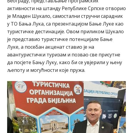
Београду, представљање програмских
активности на штанду Републике Српске отворио
је Младен Шукало, самостални стручни сарадник
у ТО Бања Лука, са презентацијом Бањe Луке као
туристичке дестинације. Овом приликом Шукало
је представио туристичке потенцијале Бањe
Луке, а посебан акценат ставио је на
авантуристички туризам и позвао све присутне
да посјете Бању Луку, како би се увјерили у њену
љепоту и могућности које пружа.