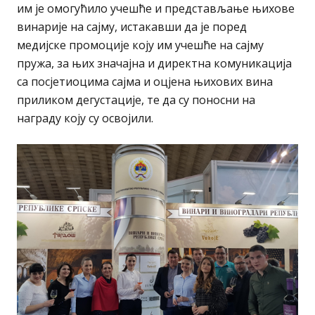
им је омогућило учешће и представљање њихове
винарије на сајму, истакавши да је поред
медијске промоције коју им учешће на сајму
пружа, за њих значајна и директна комуникација
са посјетиоцима сајма и оцјена њихових вина
приликом дегустације, те да су поносни на
награду коју су освојили.