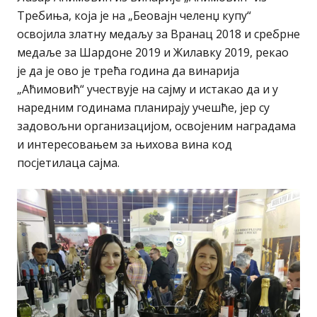
Требиња, која је на „Беовајн челенџ купу“
освојила златну медаљу за Вранац 2018 и сребрне
медаље за Шардоне 2019 и Жилавку 2019, рекао
је да је ово је трећа година да винарија
„Аћимовић“ учествује на сајму и истакао да и у
наредним годинама планирају учешће, јер су
задовољни организацијом, освојеним наградама
и интересовањем за њихова вина код
посјетилаца сајма.