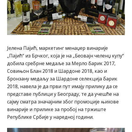
Јелена Пајић, маркетинг менаџер винарије
„Пајић“ из Брчког, која је на „Беовајн челенџ купу“
добила сребрне медаље за Мерло барик 2017,
Совињон Блан 2018 и Шардоне 2018, као и
бронзану медаљу за Шардоне селекција барик
2018, навела је да први пут имају прилику да се
представе публици у Београду, те да учешће на
сајму сматра значајним због промоције њихове
винарије и прилике за пробој на тржиште
Републике Србије у наредној години.