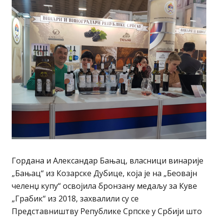
Гордана и Александар Бањац, власници винарије
„Бањац“ из Козарске Дубице, која је на „Беовајн
челенџ купу“ освојила бронзану медаљу за Куве
„Грабик“ из 2018, захвалили су се
Представништву Републике Српске у Србији што