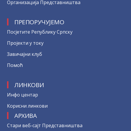
Организација Представништва
ПРЕПОРУЧУЈЕМО
Посјетите Републику Српску
Пројекти у току
Завичајни клуб
Помоћ
ЛИНКОВИ
Инфо центар
Корисни линкови
АРХИВА
Стари веб-сајт Представништва