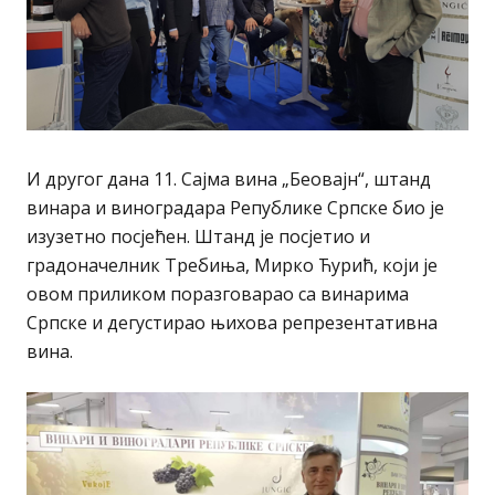
И другог дана 11. Сајма вина „Беовајн“, штанд
винара и виноградара Републике Српске био је
изузетно посјећен. Штанд је посјетио и
градоначелник Требиња, Мирко Ћурић, који је
овом приликом поразговарао са винарима
Српске и дегустирао њихова репрезентативна
вина.