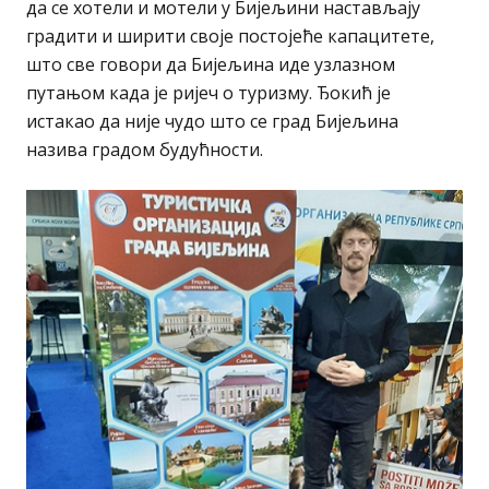
да се хотели и мотели у Бијељини настављају
градити и ширити своје постојеће капацитете,
што све говори да Бијељина иде узлазном
путањом када је ријеч о туризму. Ђокић је
истакао да није чудо што се град Бијељина
назива градом будућности.