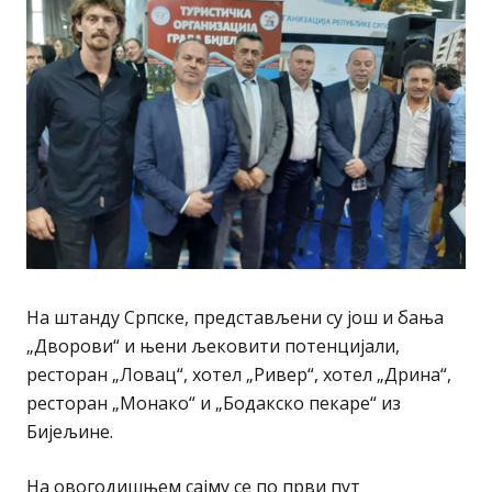
На штанду Српске, представљени су још и бања
„Дворови“ и њени љековити потенцијали,
ресторан „Ловац“, хотел „Ривер“, хотел „Дрина“,
ресторан „Монако“ и „Бодакско пекаре“ из
Бијељине.
На овогодишњем сајму се по први пут