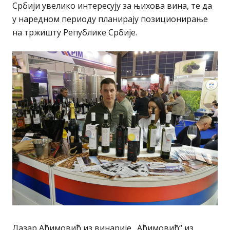
Србији увелико интересују за њихова вина, те да
у наредном периоду планирају позиционирање
на тржишту Републике Србије.
Лазар Аћимовић из винарије „Аћимовић“ из