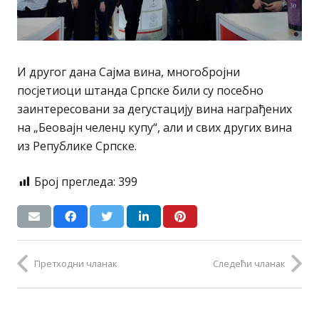
И другог дана Сајма вина, многобројни
посјетиоци штанда Српске били су посебно
заинтересовани за дегустацију вина награђених
на „Беовајн челенџ купу“, али и свих других вина
из Републике Српске.
Број прегледа:
399
Претходни чланак
Следећи чланак