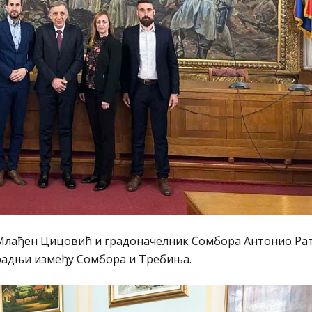
 Млађен Цицовић и градоначелник Сомбора Антонио Ра
арадњи између Сомбора и Требиња.