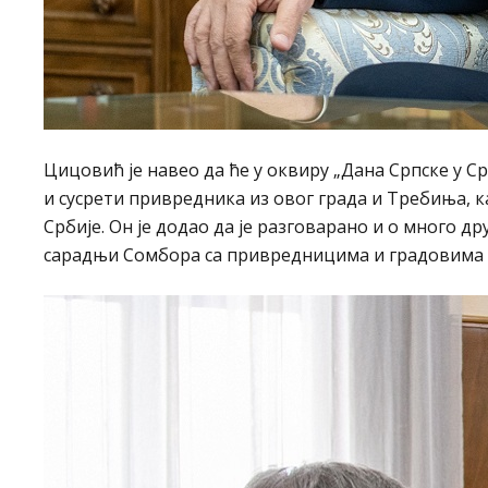
Цицовић је навео да ће у оквиру „Дана Српске у С
и сусрети привредника из овог града и Требиња, 
Србије. Он је додао да је разговарано и о много др
сарадњи Сомбора са привредницима и градовима и