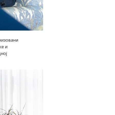
анизовани
ке и
дној