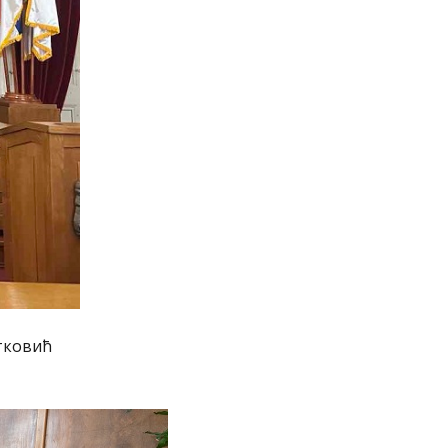
тковић