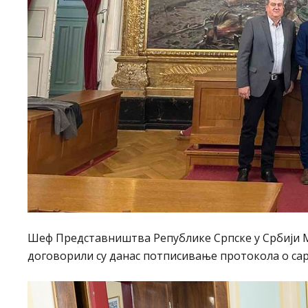
Шеф Представништва Републике Српске у Србији
договорили су данас потписивање протокола о с