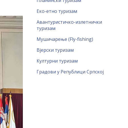
Планински туризам
Еко-етно туризам
Авантуристичко-излетнички
туризам
Мушичарење (Fly-fishing)
Вјерски туризам
Културни туризам
Градови у Републици Српској