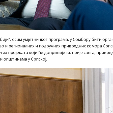
рбији“, осим умјетничког програма, у Сомбору бити орг
као и регионалних и подручних привредних комора Српс
угих пројеката који ће допринијети, прије свега, привре
 општинама у Српској.