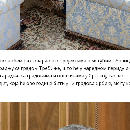
 Ратковићем разговарао и о пројектима и могућим обили
сарадњу са градом Требиње, што ће у наредном периду и
 сарадње са градовима и општинама у Српској, као и о
“, која ће ове године бити у 12 градова Србије, међу ко