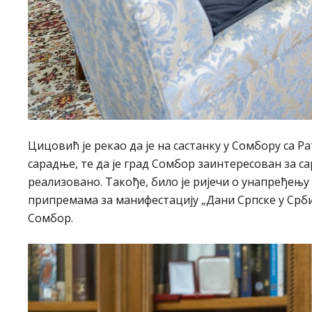
Цицовић је рекао да је на састанку у Сомбору са
сарадње, те да је град Сомбор заинтересован за 
реализовано. Такође, било је ријечи о унапређењу
припремама за манифестацију „Дани Српске у Србији
Сомбор.