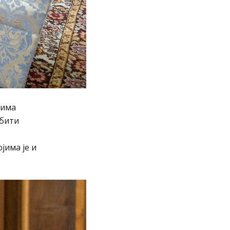
цима
 бити
јима је и