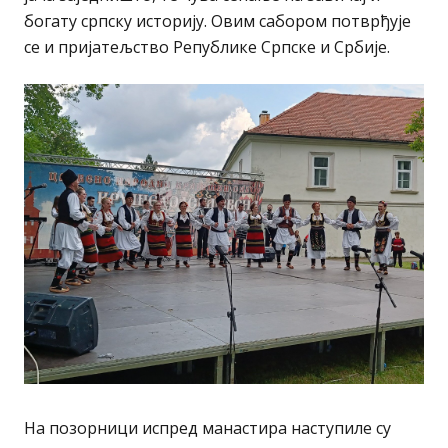
богату српску историју. Овим сабором потврђује
се и пријатељство Републике Српске и Србије.
На позорници испред манастира наступиле су