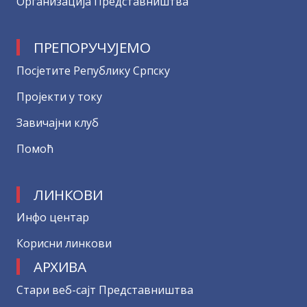
Организација Представништва
ПРЕПОРУЧУЈЕМО
Посјетите Републику Српску
Пројекти у току
Завичајни клуб
Помоћ
ЛИНКОВИ
Инфо центар
Корисни линкови
АРХИВА
Стари веб-сајт Представништва