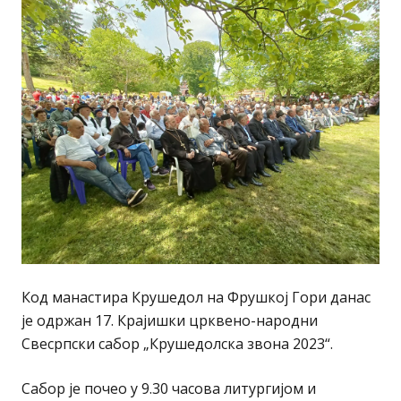
Код манастира Крушедол на Фрушкој Гори данас
је одржан 17. Крајишки црквено-народни
Свесрпски сабор „Крушедолска звона 2023“.
Сабор је почео у 9.30 часова литургијом и