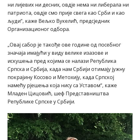
ни лијевих ни десних, овдје нема ни либерала ни
патриота, овдје смо прије свега као Срби и као
људи“, каже Вељко Вукелић, предсједник
Организационог одбора.
„Овај сабор је такође ове године од посебног
значаја имајући у виду велике изазове и
искушења пред којима се налази Република
Српска и Србија, када нам Србији отимају јужну
покрајину Косово и Метохију, када Српској
намећу рјешења која нису са Уставом“, каже
Младен Цицовић, шеф Представништва
Републике Српске у Србији.