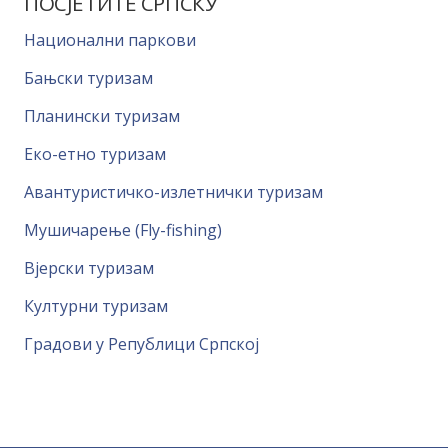
ПОСЈЕТИТЕ СРПСКУ
Национални паркови
Бањски туризам
Планински туризам
Еко-етно туризам
Авантуристичко-излетнички туризам
Мушичарење (Fly-fishing)
Вјерски туризам
Културни туризам
Градови у Републици Српској