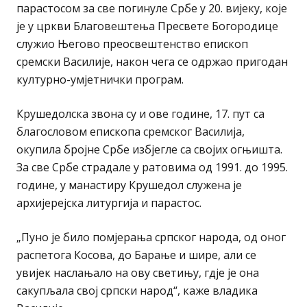
парастосом за све погинуле Србе у 20. вијеку, које
је у цркви Благовештења Пресвете Богородице
служио Његово преосвештенство епископ
сремски Василије, након чега се одржао пригодан
културно-умјетнички програм.
Крушедолска звона су и ове године, 17. пут са
благословом епископа сремског Василија,
окупила бројне Србе избјегле са својих огњишта.
За све Србе страдале у ратовима од 1991. до 1995.
године, у манастиру Крушедол служена је
архијерејска литургија и парастос.
„Пуно је било помјерања српског народа, од оног
распетога Косова, до Барање и шире, али се
увијек наслањало на ову светињу, гдје је она
сакупљала свој српски народ“, каже владика