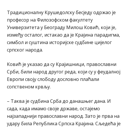
Традиционалну Крушедолску бесједу одржао је
професор на Филозофском факултету
Универзитета у Београду Милош Ковић, који је,
између осталог, истакао да је Крајина парадигма,
симбол и суштина историјске судбине цијелог
српског народа.
Ковић је указао да су Крајишници, православни
Срби, били народ другог реда, који су у феудалној
Европи своју слободу дословно плаћали
сопственом крвљу.
– Таква је судбина Срба до данашњег дана. И
сада, када имамо своје државе, остајемо
најзападнији православни народ. Зато је прва на
удару била Република Српска Крајина. Сљедећа је