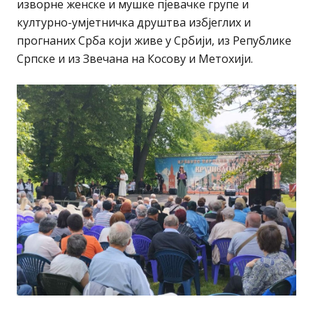
изворне женске и мушке пјевачке групе и
културно-умјетничка друштва избјеглих и
прогнаних Срба који живе у Србији, из Републике
Српске и из Звечана на Косову и Метохији.