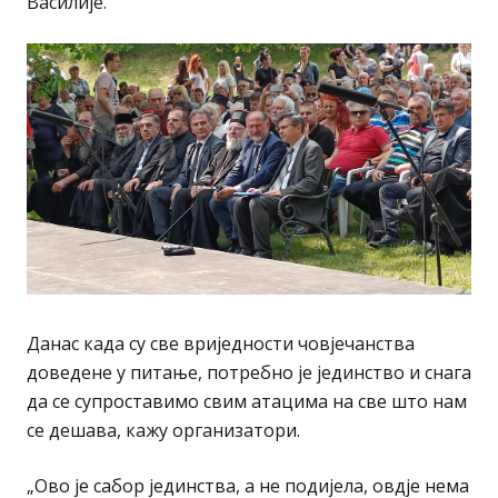
Василије.
Данас када су све вриједности човјечанства
доведене у питање, потребно је јединство и снага
да се супроставимо свим атацима на све што нам
се дешава, кажу организатори.
„Ово је сабор јединства, а не подијела, овдје нема