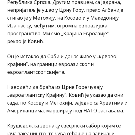
Република Српска. Другим правцем, са Јадрана,
непријатељ је ушао у Црну Гору, преко Албаније
стигао је у Метохију, на Косово и у Македонију.
Иза нас су, међутим, огромна евроазијска
пространства. Ми смо „Крајина Евроазије” –
рекао је Ковић.
Он је истакао да Срби и данас живе у „крвавој
крајини”, на граници евроазијског и
евроатлантског свијета.
Наводећи да браћа из Црне Горе чувају
„евроатлантску Крајину”, Ковић је указао да они
сада, по Косову и Метохији, заједно са Хрватима и
Американцима, марширају под НАТО заставама.
Крушедолска звона су свесрпски сабор којим се
јача заједништо, те чува сећање на завичај и