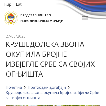
Ћир
Lat
ПРЕДСТАВНИШТВО
РЕПУБЛИКЕ СРПСКЕ У СРБИЈИ
27/05/2023
КРУШЕДОЛСКА ЗВОНА
ОКУПИЛА БРОЈНЕ
ИЗБЈЕГЛЕ СРБЕ СА СВОЈИХ
ОГЊИШТА
Почетна
Претходни догађаји
Крушедолска звона окупила бројне избјегле Србе
са својих огњишта