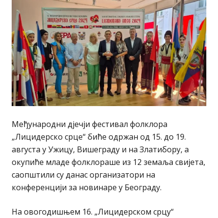
Међународни дјечји фестивал фолклора
„Лицидерско срце“ биће одржан од 15. до 19.
августа у Ужицу, Вишеграду и на Златибору, а
окупиће младе фолклораше из 12 земаља свијета,
саопштили су данас организатори на
конференцији за новинаре у Београду.
На овогодишњем 16. „Лицидерском срцу“