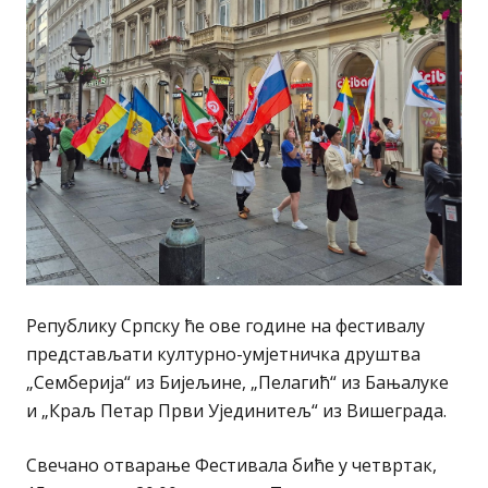
Републику Српску ће ове године на фестивалу
представљати културно-умјетничка друштва
„Семберија“ из Бијељине, „Пелагић“ из Бањалуке
и „Краљ Петар Први Ујединитељ“ из Вишеграда.
Свечано отварање Фестивала биће у четвртак,