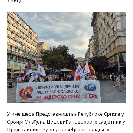
Ужице.
У име шефа Представништва Републике Српске у
Србији Млађена Цицовића говорио је савјетник у
Представништву за унапређење сарадње у