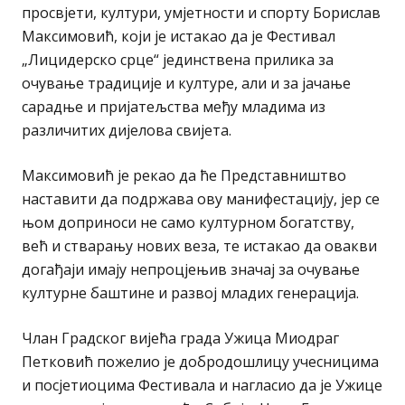
просвјети, култури, умјетности и спорту Борислав
Максимовић, који је истакао да је Фестивал
„Лицидерско срце“ јединствена прилика за
очување традиције и културе, али и за јачање
сарадње и пријатељства међу младима из
различитих дијелова свијета.
Максимовић је рекао да ће Представништво
наставити да подржава ову манифестацију, јер се
њом доприноси не само културном богатству,
већ и стварању нових веза, те истакао да овакви
догађаји имају непроцјењив значај за очување
културне баштине и развој младих генерација.
Члан Градског вијећа града Ужица Миодраг
Петковић пожелио је добродошлицу учесницима
и посјетиоцима Фестивала и нагласио да је Ужице