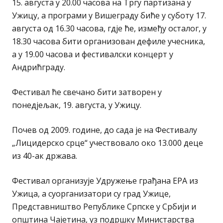
15. августа у 20.00 часова на Тргу партизана у
Ужицу, а програми у Вишеграду биће у суботу 17.
августа од 16.30 часова, гдје ће, између осталог, у
18.30 часова бити организован дефиле учесника,
а у 19.00 часова и фестивалски концерт у
Андрићграду.
Фестивал ће свечано бити затворен у
понедјељак, 19. августа, у Ужицу.
Почев од 2009. године, до сада је на Фестивалу
„Лицидерско срце“ учествовало око 13.000 деце
из 40-ак држава.
Фестивал организује Удружење грађана ЕРА из
Ужица, а суорганизатори су град Ужице,
Представништво Републике Српске у Србији и
општина Чајетина, уз подршку Министарства