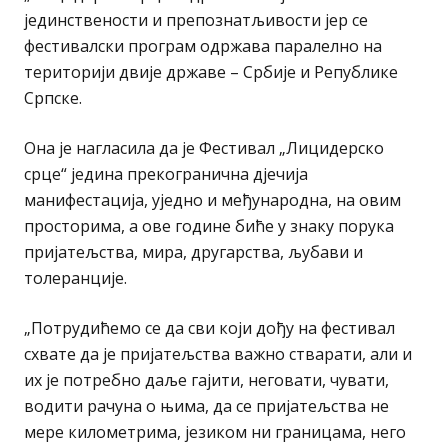
јединствености и препознатљивости јер се
фестивалски програм одржава паралелно на
територији двије државе – Србије и Републике
Српске.
Она је нагласила да је Фестивал „Лицидерско
срце“ једина прекогранична дјечија
манифестација, уједно и међународна, на овим
просторима, а ове године биће у знаку порука
пријатељства, мира, другарства, љубави и
толеранције.
„Потрудићемо се да сви који дођу на фестивал
схвате да је пријатељства важно стварати, али и
их је потребно даље гајити, неговати, чувати,
водити рачуна о њима, да се пријатељства не
мере километрима, језиком ни границама, него