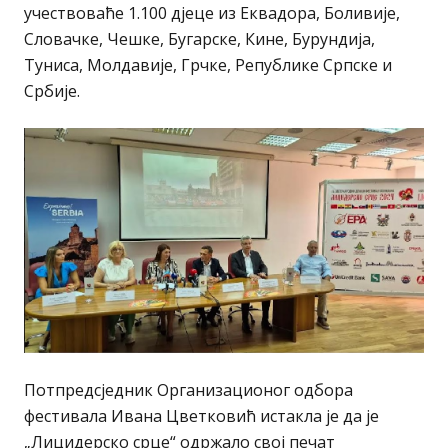
учествоваће 1.100 дјеце из Еквадора, Боливије,
Словачке, Чешке, Бугарске, Кине, Бурундија,
Туниса, Молдавије, Грчке, Републике Српске и
Србије.
Потпредсједник Организационог одбора
фестивала Ивана Цветковић истакла је да је
„Лицидерско срце“ одржало свој печат