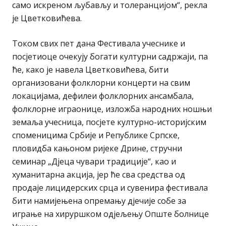
само искреном љубављу и толеранцијом“, рекла
је Цветковићева.
Током свих пет дана Фестивала учеснике и
посјетиоце очекују богати културни садржаји, па
ће, како је навела Цветковићева, бити
организовани фолклорни концерти на свим
локацијама, дефилеи фолклорних ансамбала,
фолклорне играонице, изложба народних ношњи
земаља учесница, посјете културно-историјским
споменицима Србије и Републике Српске,
пловидба кањоном ријеке Дрине, стручни
семинар „Дјеца чувари традиције“, као и
хуманитарна акција, јер ће сва средства од
продаје лицидерских срца и сувенира фестивала
бити намијењена опремању дјечије собе за
играње на хируршком одјељењу Опште болнице