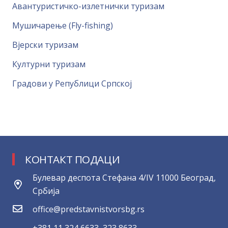
Авантуристичко-излетнички туризам
Мушичарење (Fly-fishing)
Вјерски туризам
Културни туризам
Градови у Републици Српској
КОНТАКТ ПОДАЦИ
Булевар деспота Стефана 4/IV 11000 Београд,
Србија
office@predstavnistvorsbg.rs