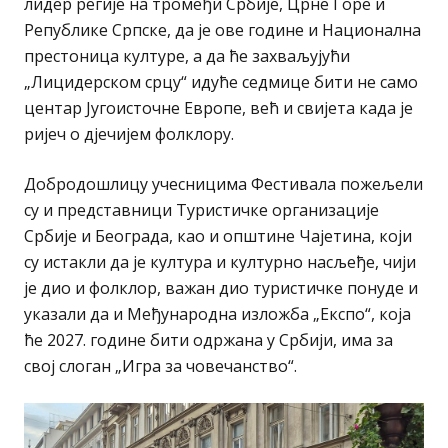
лидер регије на тромеђи Србије, Црне Горе и
Републике Српске, да је ове године и Национална
престоница културе, а да ће захваљујући
„Лицидерском срцу“ идуће седмице бити не само
центар Југоисточне Европе, већ и свијета када је
ријеч о дјечијем фолклору.
Добродошлицу учесницима Фестивала пожељели
су и представници Туристичке организације
Србије и Београда, као и општине Чајетина, који
су истакли да је култура и културно насљеђе, чији
је дио и фолклор, важан дио туристичке понуде и
указали да и Међународна изложба „Експо“, која
ће 2027. године бити одржана у Србији, има за
свој слоган „Игра за човечанство“.