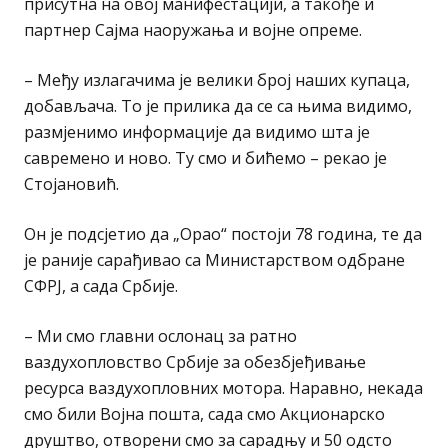
присутна на овој манифестацији, а такође и
партнер Сајма наоружања и војне опреме.
– Међу излагачима је велики број наших купаца,
добављача. То је прилика да се са њима видимо,
размјенимо информације да видимо шта је
савремено и ново. Ту смо и бићемо – рекао је
Стојановић.
Он је подсјетио да „Орао“ постоји 78 година, те да
је раније сарађивао са Министарством одбране
СФРЈ, а сада Србије.
– Ми смо главни ослонац за ратно
ваздухопловство Србије за обезбјеђивање
ресурса ваздухопловних мотора. Наравно, некада
смо били Војна пошта, сада смо Акционарско
друштво, отворени смо за сарадњу и 50 одсто