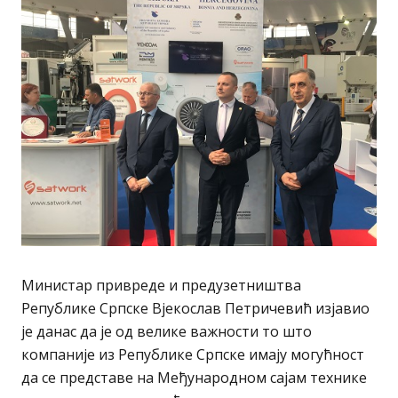
Министар привреде и предузетништва
Републике Српске Вјекослав Петричевић изјавио
је данас да је од велике важности то што
компаније из Републике Српске имају могућност
да се представе на Међународном сајам технике