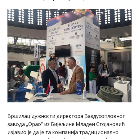
Вршилац дужности директора Ваздухопловног
завода „Орао“ из Бијељине Младен Стојановић
изјавио је да је та компанија традиционално