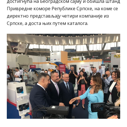
достигнућа на Београдском сајму и обишла штанд
Привредне коморе Републике Српске, на коме се
директно представљају четири компаније из
Српске, а доста њих путем каталога.