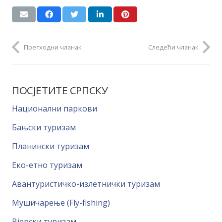
Претходни чланак
Следећи чланак
ПОСЈЕТИТЕ СРПСКУ
Национални паркови
Бањски туризам
Планински туризам
Еко-етно туризам
Авантуристичко-излетнички туризам
Мушичарење (Fly-fishing)
Вјерски туризам