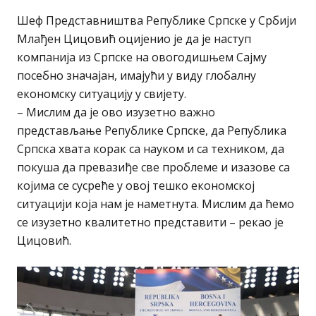
Шеф Представништва Републике Српске у Србији
Млађен Цицовић оцијенио је да је наступ
компанија из Српске на овогодишњем Сајму
посебно значајан, имајући у виду глобалну
економску ситуацију у свијету.
– Мислим да је ово изузетно важно
представљање Републике Српске, да Република
Српска хвата корак са науком и са техником, да
покуша да превазиђе све проблеме и изазове са
којима се сусреће у овој тешко економској
ситуацији која нам је наметнута. Мислим да ћемо
се изузетно квалитетно представити – рекао је
Цицовић.