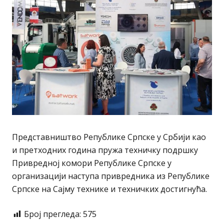
Представништво Републике Српске у Србији као
и претходних година пружа техничку подршку
Привредној комори Републике Српске у
организацији наступа привредника из Републике
Српске на Сајму технике и техничких достигнућа.
Број прегледа:
575