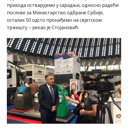
прихода остварујемо у сарадњи, односно радећи
послове за Министарство одбране Србије,
осталих 50 одсто пронађемо на свјетском
тржишту – рекао је Стојановић.