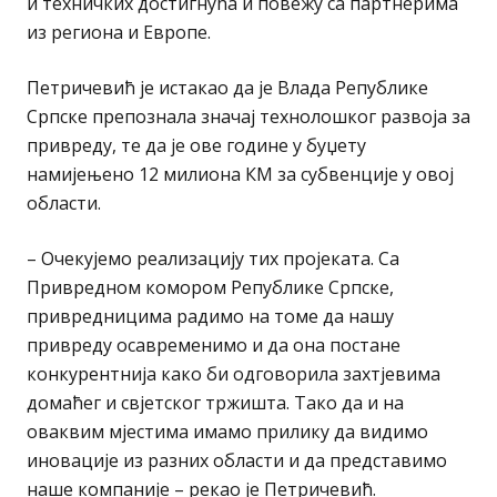
и техничких достигнућа и повежу са партнерима
из региона и Европе.
Петричевић је истакао да је Влада Републике
Српске препознала значај технолошког развоја за
привреду, те да је ове године у буџету
намијењено 12 милиона КМ за субвенције у овој
области.
– Очекујемо реализацију тих пројеката. Са
Привредном комором Републике Српске,
привредницима радимо на томе да нашу
привреду осавременимо и да она постане
конкурентнија како би одговорила захтјевима
домаћег и свјетског тржишта. Тако да и на
оваквим мјестима имамо прилику да видимо
иновације из разних области и да представимо
наше компаније – рекао је Петричевић.