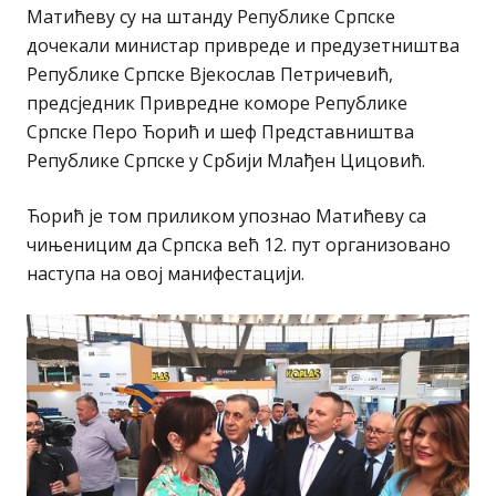
Матићеву су на штанду Републике Српске
дочекали министар привреде и предузетништва
Републике Српске Вјекослав Петричевић,
предсједник Привредне коморе Републике
Српске Перо Ћорић и шеф Представништва
Републике Српске у Србији Млађен Цицовић.
Ћорић је том приликом упознао Матићеву са
чињеницим да Српска већ 12. пут организовано
наступа на овој манифестацији.