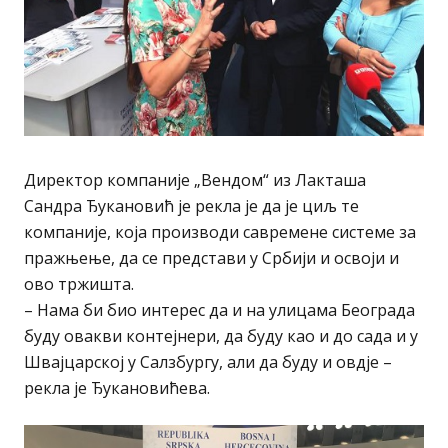
Директор компаније „Вендом“ из Лакташа
Сандра Ђукановић је рекла је да је циљ те
компаније, која производи савремене системе за
пражњење, да се представи у Србији и освоји и
ово тржишта.
– Нама би био интерес да и на улицама Београда
буду овакви контејнери, да буду као и до сада и у
Швајцарској у Салзбургу, али да буду и овдје –
рекла је Ђукановићева.