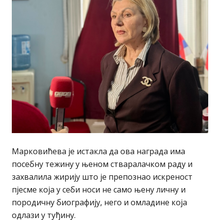
Марковићева је истакла да ова награда има
посебну тежину у њеном стваралачком раду и
захвалила жирију што је препознао искреност
пјесме која у себи носи не само њену личну и
породичну биографију, него и омладине која
одлази у туђину.