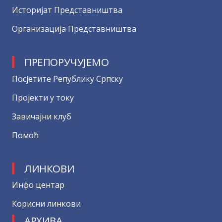
Историјат Представништва
Организација Представништва
ПРЕПОРУЧУЈЕМО
Посјетите Републику Српску
Пројекти у току
Завичајни клуб
Помоћ
ЛИНКОВИ
Инфо центар
Корисни линкови
АРХИВА