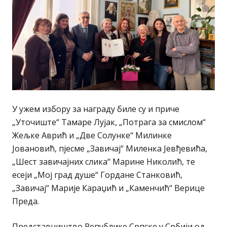
У ужем избору за награду биле су и приче
„Уточиште“ Тамаре Лујак, „Потрага за смислом“
Жељке Аврић и „Две Солунке“ Милинке
Јовановић, пјесме „Завичај“ Миленка Јевђевића,
„Шест завичајних слика“ Марине Николић, те
есеји „Мој град душе“ Гордане Станковић,
„Завичај“ Марије Караџић и „Каменчић“ Верице
Преда.
Представништво Републике Српске у Србији од