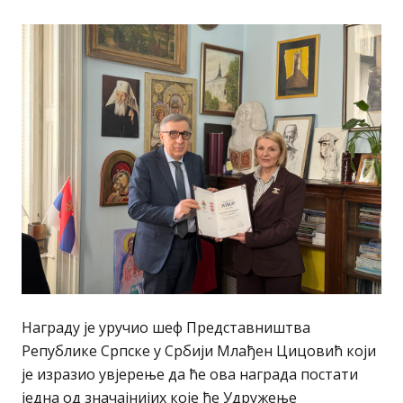
Награду је уручио шеф Представништва
Републике Српске у Србији Млађен Цицовић који
је изразио увјерење да ће ова награда постати
једна од значајнијих које ће Удружење