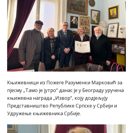
Књижевници из Пожеге Разуменки Марковић за
пјесму „Тамо је јутро“ данас је у Београду уручена
књижевна награда „Извор“, коју додјељују
Представништво Републике Српске у Србији и
Удружење књижевника Србије.