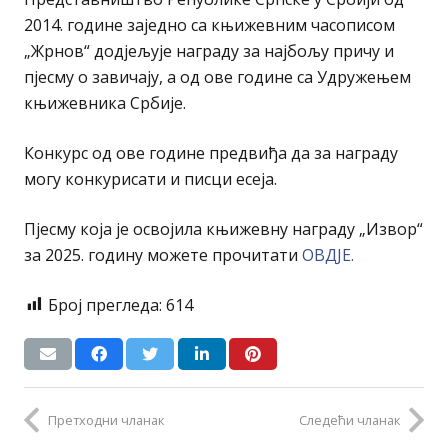
2014. године заједно са књижевним часописом
„Жрнов“ додјељује награду за најбољу причу и
пјесму о завичају, а од ове године са Удружењем
књижевника Србије.
Конкурс од ове године предвиђа да за награду
могу конкурисати и писци есеја.
Пјесму која је освојила књижевну награду „Извор“
за 2025. годину можете прочитати
ОВДЈЕ.
Број прегледа:
614
Претходни чланак
Следећи чланак