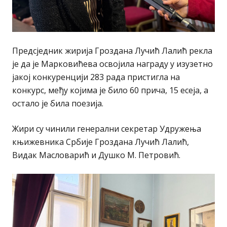
Предсједник жирија Гроздана Лучић Лалић рекла
је да је Марковићева освојила награду у изузетно
јакој конкуренцији 283 рада пристигла на
конкурс, међу којима је било 60 прича, 15 есеја, а
остало је била поезија.
Жири су чинили генерални секретар Удружења
књижевника Србије Гроздана Лучић Лалић,
Видак Масловарић и Душко М. Петровић.