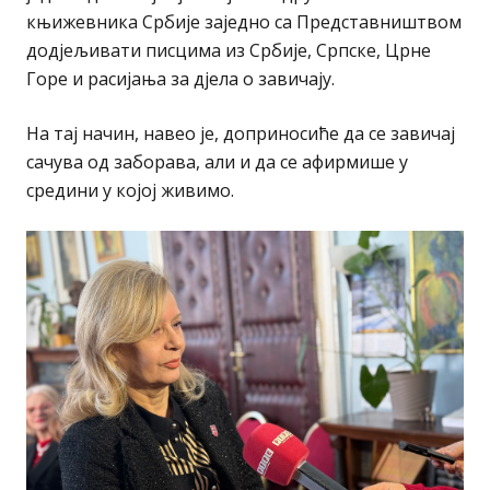
књижевника Србије заједно са Представништвом
додјељивати писцима из Србије, Српске, Црне
Горе и расијања за дјела о завичају.
На тај начин, навео је, доприносиће да се завичај
сачува од заборава, али и да се афирмише у
средини у којој живимо.