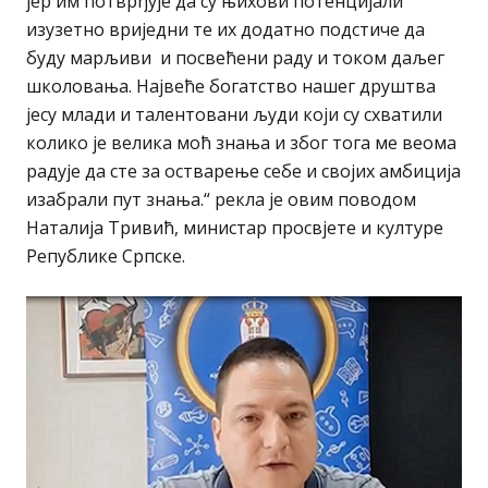
јер им потврђује да су њихови потенцијали
изузетно вриједни те их додатно подстиче да
буду марљиви и посвећени раду и током даљег
школовања. Највеће богатство нашег друштва
јесу млади и талентовани људи који су схватили
колико је велика моћ знања и због тога ме веома
радује да сте за остварење себе и својих амбиција
изабрали пут знања.“ рекла је овим поводом
Наталија Тривић, министар просвjете и културе
Републике Српске.