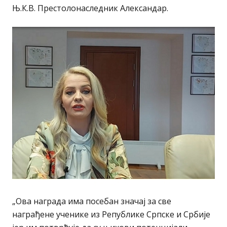
Њ.К.В. Престолонаследник Александар.
„Ова награда има посебан значај за све
награђене ученике из Републике Српске и Србије