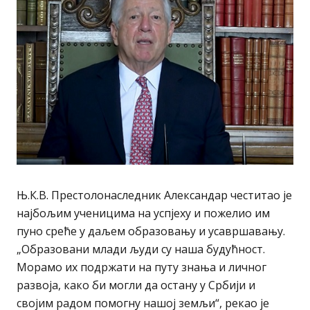
Њ.К.В. Престолонаследник Александар честитао је
најбољим ученицима на успјеху и пожелио им
пуно среће у даљем образовању и усавршавању.
„Образовани млади људи су наша будућност.
Морамо их подржати на путу знања и личног
развоја, како би могли да остану у Србији и
својим радом помогну нашој земљи“, рекао је