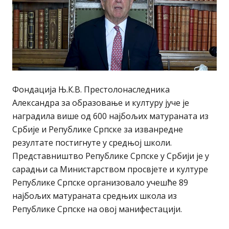
Фондација Њ.К.В. Престолонаследника
Александра за образовање и културу јуче је
наградила више од 600 најбољих матураната из
Србије и Републике Српске за изванредне
резултате постигнуте у средњој школи.
Представништво Републике Српске у Србији је у
сарадњи са Министарством просвјете и културе
Републике Српске организовало учешће 89
најбољих матураната средњих школа из
Републике Српске на овој манифестацији.