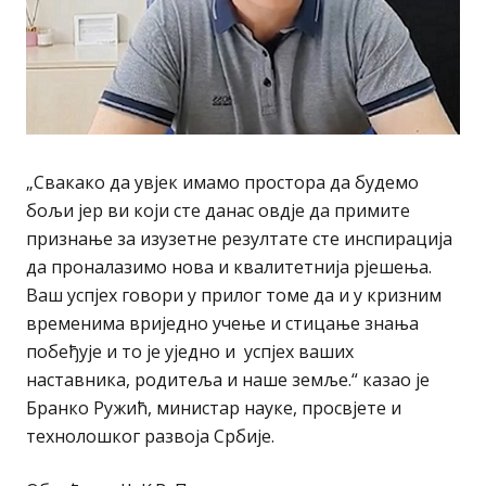
„Свакако да увјек имамо простора да будемо
бољи јер ви који сте данас овдје да примите
признање за изузетне резултате сте инспирација
да проналазимо нова и квалитетнија рjешења.
Ваш успјех говори у прилог томе да и у кризним
временима вриједно учење и стицање знања
побеђује и то је уједно и успјех ваших
наставника, родитеља и наше земље.“ казао је
Бранко Ружић, министар науке, просвјете и
технолошког развоја Србије.