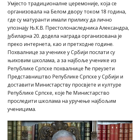
Умjесто традиционалне церемоније, која се
организовала на Белом двору током 18 година,
где су матуранти имали прилику да лично
упознају Њ.К.В. Престолонаследника Александра,
јубиларна 20. додела награда организована је
преко интернета, као и претходне године.
Похвалнице за ученике у Србији послати су
њиховим школама, а за најбоље ученике из
Републике Српске похвалнице ће преузети
Представништво Републике Српске у Србији и
доставити Министарству просвјете и културе
Републике Српске, које ће Министарство
проследити школама на уручење најбољим
ученицима.