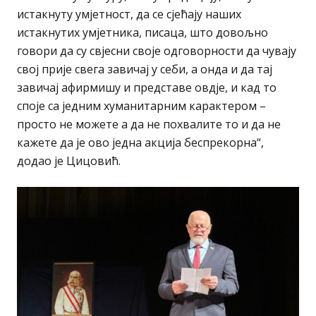
истакнуту умјетност, да се сјећају наших
истакнутих умјетника, писаца, што довољно
говори да су свјесни своје одговорности да чувају
свој прије свега завичај у себи, а онда и да тај
завичај афирмишу и представе овдје, и кад то
споје са једним хуманитарним карактером –
просто не можете а да не похвалите то и да не
кажете да је ово једна акција беспрекорна“,
додао је Цицовић.