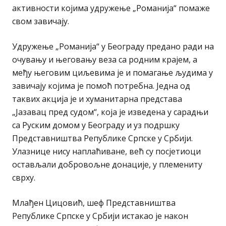
активности којима удружење „Романија“ помаже
свом завичају.
Удружење „Романија“ у Београду предано ради на
очувању и његовању веза са родним крајем, а
међу његовим циљевима је и помагање људима у
завичају којима је помоћ потребна. Једна од
таквих акција је и хуманитарна представа
„Јазавац пред судом“, која је изведена у сарадњи
са Руским домом у Београду и уз подршку
Представништва Републике Српске у Србији.
Улазнице нису наплаћиване, већ су посјетиоци
остављали добровољне донације, у племениту
сврху.
Млађен Цицовић, шеф Представништва
Републике Српске у Србији истакао је након