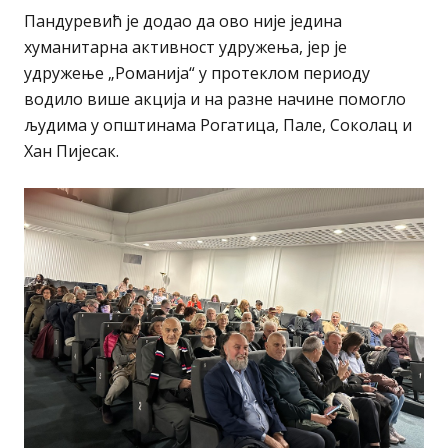
Пандуревић је додао да ово није једина
хуманитарна активност удружења, јер је
удружење „Романија“ у протеклом периоду
водило више акција и на разне начине помогло
људима у општинама Рогатица, Пале, Соколац и
Хан Пијесак.