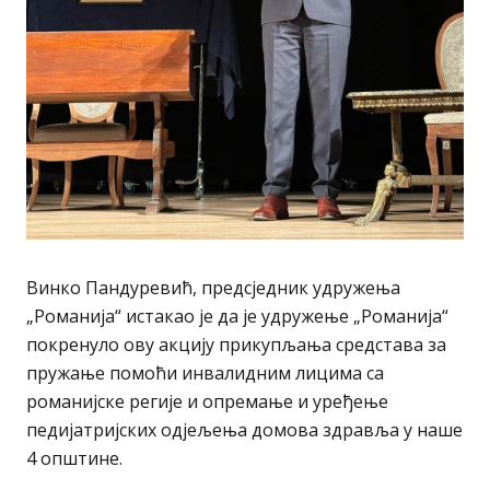
Винко Пандуревић, предсједник удружења
„Романија“ истакао је да је удружење „Романија“
покренуло ову акцију прикупљања средстава за
пружање помоћи инвалидним лицима са
романијске регије и опремање и уређење
педијатријских одјељења домова здравља у наше
4 општине.