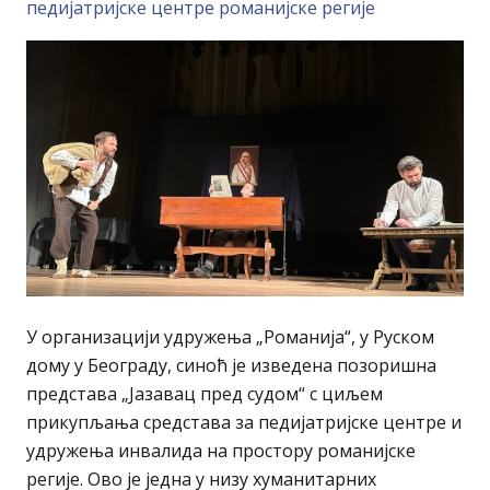
педијатријске центре романијске регије
У организацији удружења „Романија“, у Руском
дому у Београду, синоћ је изведена позоришна
представа „Јазавац пред судом“ с циљем
прикупљања средстава за педијатријске центре и
удружења инвалида на простору романијске
регије. Ово је једна у низу хуманитарних