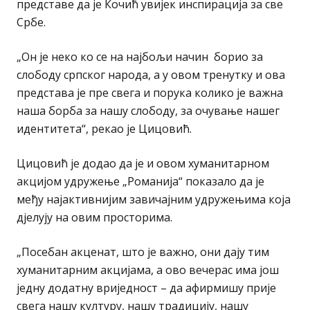
представе да је Кочић увијек инспирација за све
Србе.
„Он је неко ко се на најбољи начин борио за
слободу српског народа, а у овом тренутку и ова
представа је пре свега и порука колико је важна
наша борба за нашу слободу, за очување нашег
идентитета“, рекао је Цицовић.
Цицовић је додао да је и овом хуманитарном
акцијом удружење „Романија“ показало да је
међу најактивнијим завичајним удружењима која
дјелују на овим просторима.
„Посебан акценат, што је важно, они дају тим
хуманитарним акцијама, а ово вечерас има још
једну додатну вриједност – да афирмишу прије
свега нашу културу, нашу традицију, нашу