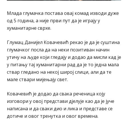
Млада глумачка постава овај комад изводи дуже
од 5 година, а није први пут да је играју у
хуманитарне сврхе.
Глумац Данијел Ковачевић рекао је да је суштина
глумачког посла да на неки позитиван начин
утичу на људе који гледају и додао да мисли кад је
у питању тај хуманитарни рад да је то једна мала
ствар гледано на некој широј слици, али да те
мале ствари мијењају свет.
Ковачевић је додао да свака реченица коју
изговори у овој представи дјелује као да је јуче
написана и да сваки дио и лика и представе се
дотиче и овог тренутка и овог времена.