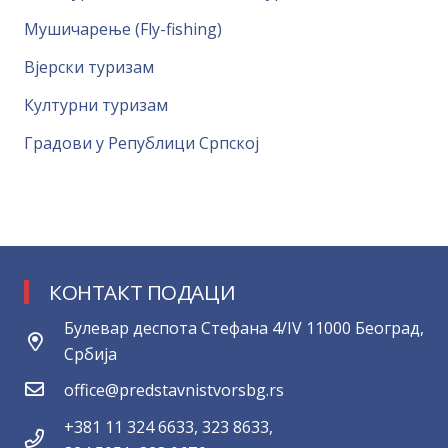
Мушичарење (Fly-fishing)
Вјерски туризам
Културни туризам
Градови у Републици Српској
КОНТАКТ ПОДАЦИ
Булевар деспота Стефана 4/IV 11000 Београд,
Србија
office@predstavnistvorsbg.rs
+381 11 324 6633, 323 8633,