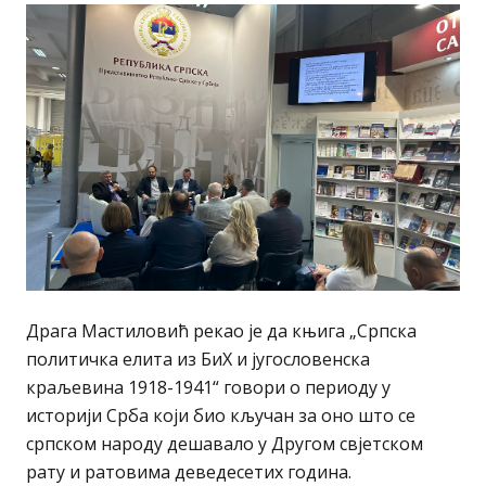
Драга Мастиловић рекао је да књига „Српска
политичка елита из БиХ и југословенска
краљевина 1918-1941“ говори о периоду у
историји Срба који био кључан за оно што се
српском народу дешавало у Другом свјетском
рату и ратовима деведесетих година.