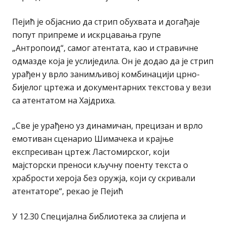
Пејић је објаснио да стрип обухвата и догађаје
попут припреме и искрцавања групе
„Антропоид“, самог атентата, као и стравичне
одмазде која је услиједила. Он је додао да је стрип
урађен у врло занимљивој комбинацији црно-
бијелог цртежа и документарних текстова у вези
са атентатом на Хајдриха.
„Све је урађено уз динамичан, прецизан и врло
емотиван сценарио Шимачека и крајње
експресиван цртеж Ластомирског, који
мајсторски преноси кључну поенту текста о
храбрости хероја без оружја, који су скривали
атентаторе“, рекао је Пејић
У 12.30 Специјална библиотека за слијепа и