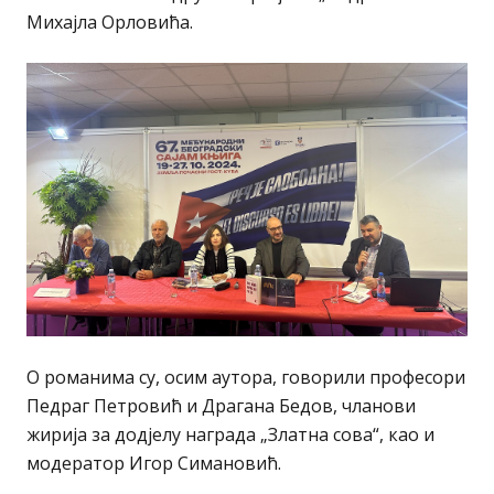
Михајла Орловића.
О романима су, осим аутора, говорили професори
Педраг Петровић и Драгана Бедов, чланови
жирија за додјелу награда „Златна сова“, као и
модератор Игор Симановић.