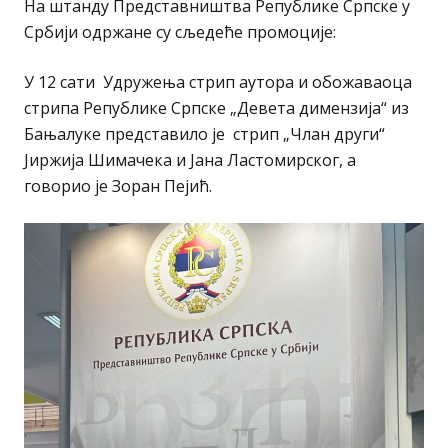
На штанду Представништва Републике Српске у
Србији одржане су сљедеће промоције:
У 12 сати Удружења стрип аутора и обожаваоца
стрипа Републике Српске „Девета димензија“ из
Бањалуке представило је стрип „Члан други“
Јиржија Шимачека и Јана Ластомирског, а
говорио је Зоран Пејић.