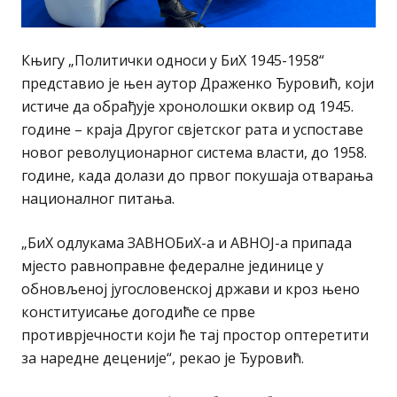
Књигу „Политички односи у БиХ 1945-1958“
представио је њен аутор Драженко Ђуровић, који
истиче да обрађује хронолошки оквир од 1945.
године – краја Другог свјетског рата и успоставе
новог револуционарног система власти, до 1958.
године, када долази до првог покушаја отварања
националног питања.
„БиХ одлукама ЗАВНОБиХ-а и АВНОЈ-а припада
мјесто равноправне федералне јединице у
обновљеној југословенској држави и кроз њено
конституисање догодиће се прве
противрјечности који ће тај простор оптеретити
за наредне деценије“, рекао је Ђуровић.