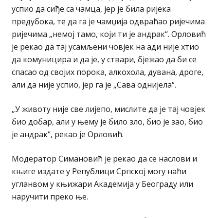
успио да сиђе са чамца, јер је била ријека
предубока, те да га је чамџија одвраћао ријечима
ријечима „немој тамо, који ти је андрак“. Орловић
је рекао да тај усамљени човјек на ади није хтио
да комуницира и да је, у ствари, бјежао да би се
спасао од својих порока, алкохола, дувана, дроге,
али да није успио, јер га је „Сава однијела“.
„У животу није све лијепо, мислите да је тај човјек
био добар, али у њему је било зло, био је зао, био
је андрак“, рекао је Орловић.
Модератор Симановић је рекао да се наслови и
књиге издате у Републици Српској могу наћи
угланвом у књижари Академија у Београду или
наручити преко ње.