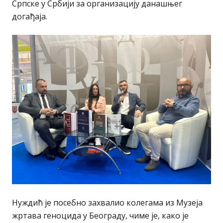
Српске у Србији за организацију данашњег
догађаја.
Нуждић је посебно захвалио колегама из Музеја
жртава геноцида у Београду, чиме је, како је