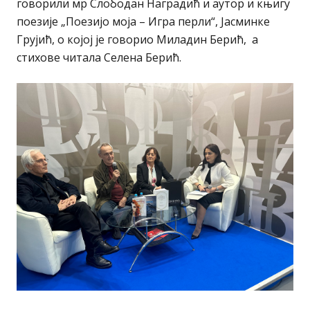
говорили мр Слободан Наградић и аутор и књигу
поезије „Поезијо моја – Игра перли“, Јасминке
Грујић, о којој је говорио Миладин Берић, а
стихове читала Селена Берић.