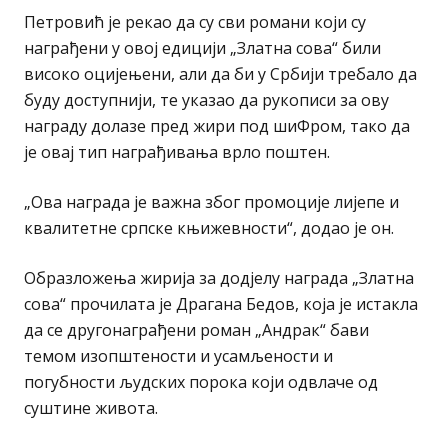
Петровић је рекао да су сви романи који су
награђени у овој едицији „Златна сова“ били
високо оцијењени, али да би у Србији требало да
буду доступнији, те указао да рукописи за ову
награду долазе пред жири под шиФром, тако да
је овај тип награђивања врло поштен.
„Ова награда је важна због промоције лијепе и
квалитетне српске књижевности“, додао је он.
Образложења жирија за додјелу награда „Златна
сова“ прочилата је Драгана Бедов, која је истакла
да се другонаграђени роман „Андрак“ бави
темом изопштености и усамљености и
погубности људских порока који одвлаче од
суштине живота.