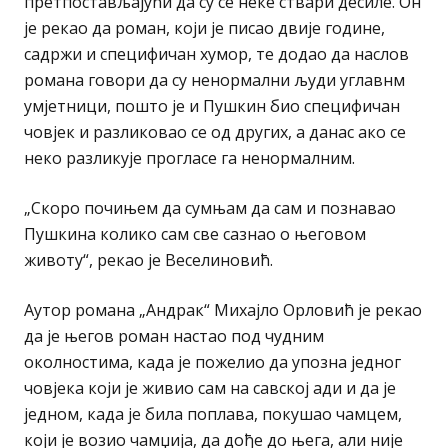
претпостављајући да су се неке ствари десиле. Он
је рекао да роман, који је писао двије године,
садржи и специфичан хумор, те додао да наслов
романа говори да су ненормални људи углавнм
умјетници, пошто је и Пушкин био специфичан
човјек и разликовао се од других, а данас ако се
неко разликује прогласе га ненормалним.
„Скоро почињем да сумњам да сам и познавао
Пушкина колико сам све сазнао о његовом
животу“, рекао је Веселиновић.
Аутор романа „Андрак“ Михајло Орловић је рекао
да је његов роман настао под чудним
околностима, када је пожелио да упозна једног
човјека који је живио сам на савској ади и да је
једном, када је била поплава, покушао чамцем,
који је возио чамџија, да дође до њега, али није