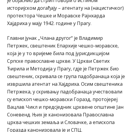
је објаснио да стрип говори о истином
историјском догађају – атентату на (нацистичког)
протектора Чешке и Моравске Рајнхарда
Хајдриха у мају 1942. године у Прагу.
Главни јунак „Члана другог“ је Владимир
Петржек, свештеник Епархије чешко-моравске,
која је у то вријеме била под јурисдикцијом
Српске православне цркве. У Цркви Светих
Ћирила и Методија у Прагу, гдје је Петржек био
свештеник, скривала се група падобранаца која је
извршила атентат на Хајдриха. Осим свештеника
Петржека, у скривању падобранаца учествовали
су eпископ чешко-моравски Горазд, протојереј
Вацлав Чикл и предсједник црквене општине Јан
Соневенд. Њих је канонизовала Православна
црква чешких земаља и Словачке, a eпископa
Гораздa канонизовалa је и СПЦ.