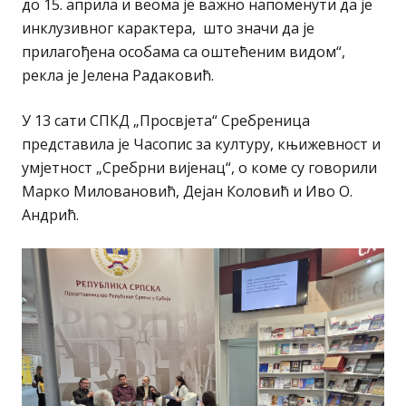
до 15. априла и веома је важно напоменути да је
инклузивног карактера, што значи да је
прилагођена особама са оштећеним видом“,
рекла је Јелена Радаковић.
У 13 сати СПКД „Просвјета“ Сребреница
представила је Часопис за културу, књижевност и
умјетност „Сребрни вијенац“, о коме су говорили
Марко Миловановић, Дејан Коловић и Иво О.
Андрић.