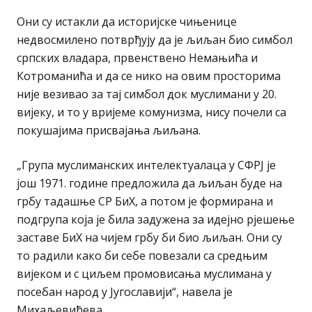
Они су истакли да историјске чињенице
недвосмилено потврђују да је љиљан био симбол
српских владара, првенствено Немањића и
Котроманића и да се нико на овим просторима
није везивао за тај симбол док муслимани у 20.
вијеку, и то у вријеме комунизма, нису почели са
покушајима присвајања љиљана.
„Група муслиманских интелектуалаца у СФРЈ је
још 1971. године предложила да љиљан буде на
грбу тадашње СР БиХ, а потом је формирана и
подгрупа која је била задужена за идејно рјешење
заставе БиХ на чијем грбу би био љиљан. Они су
то радили како би себе повезали са средњим
вијеком и с циљем промовисања муслимана у
посебан народ у Југославији“, навела је
Михаљевићева.