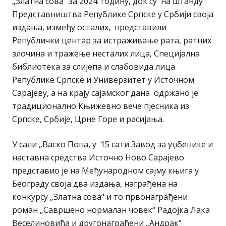
„Златна сова“ за 2024. годину, док су на штанду
Представништва Републике Српске у Србији своја
издања, између осталих, представили
Републички центар за истраживање рата, ратних
злочина и тражење несталих лица, Специјална
библиотека за слијепа и слабовида лица
Републике Српске и Универзитет у Источном
Сарајеву, а на крају сајамског дана одржано је
традиционално Књижевно вече пјесника из
Српске, Србије, Црне Горе и расијања.
У сали „Васко Попа, у 15 сати Завод за уџбенике и
наставна средства Источно Ново Сарајево
представио је на Међународном сајму књига у
Београду своја два издања, награђена на
конкурсу „Златна сова“ и то првонаграђени
роман „Савршено нормалан човек“ Радојка Лака
Веселиновића и другонаграђени „Андрак“