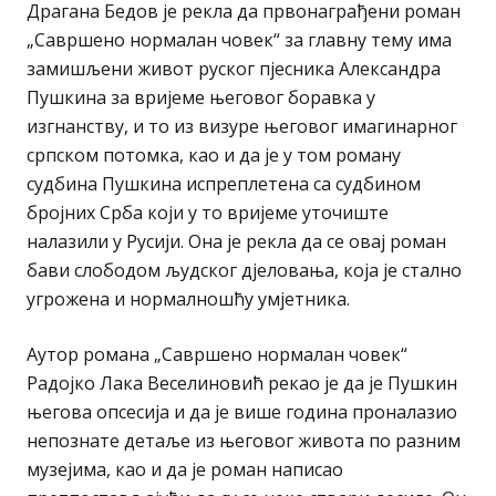
Драгана Бедов је рекла да првонаграђени роман
„Савршено нормалан човек“ за главну тему има
замишљени живот руског пјесника Александра
Пушкина за вријеме његовог боравка у
изгнанству, и то из визуре његовог имагинарног
српском потомка, као и да је у том роману
судбина Пушкина испреплетена са судбином
бројних Срба који у то вријеме уточиште
налазили у Русији. Она је рекла да се овај роман
бави слободом људског дјеловања, која је стално
угрожена и нормалношћу умјетника.
Аутор романа „Савршено нормалан човек“
Радојко Лака Веселиновић рекао је да је Пушкин
његова опсесија и да је више година проналазио
непознате детаље из његовог живота по разним
музејима, као и да је роман написао