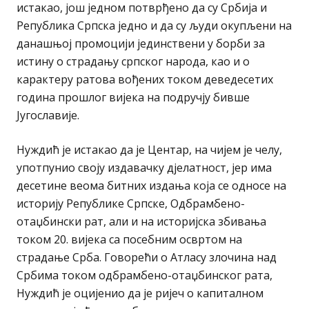
истакао, још једном потврђено да су Србија и
Република Српска једно и да су људи окупљени на
данашњој промоцији јединствени у борби за
истину о страдању српског народа, као и о
карактеру ратова вођених током деведесетих
година прошлог вијека на подручју бивше
Југославије.
Нуждић је истакао да је Центар, на чијем је челу,
употпунио своју издавачку дјелатност, јер има
десетине веома битних издања која се односе на
историју Републике Српске, Одбрамбено-
отаџбински рат, али и на историјска збивања
током 20. вијека са посебним освртом на
страдање Срба. Говорећи о Атласу злочина над
Србима током одбрамбено-отаџбинског рата,
Нуждић је оцијенио да је ријеч о капиталном