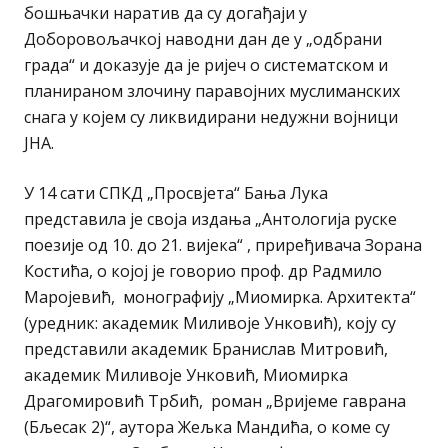
бошњачки наратив да су догађаји у
Доборовољачкој наводни дан де у „одбрани
града“ и доказује да је ријеч о систематском и
планираном злочину паравојних муслиманских
снага у којем су ликвидирани недужни војници
ЈНА.
У 14 сати СПКД „Просвјета“ Бања Лука
представила је своја издања „Антологија руске
поезије од 10. до 21. вијека“ , приређивача Зорана
Костића, о којој је говорио проф. др Радмило
Маројевић, монографију „Миомирка. Архитекта“
(уредник: академик Миливоје Унковић), коју су
представили академик Бранислав Митровић,
академик Миливоје Унковић, Миомирка
Драгомировић Трбић, роман „Вријеме гаврана
(Бљесак 2)“, аутора Жељка Мандића, о коме су