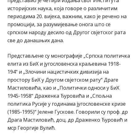
представио је четири издања свог Института
историјских наука, која говоре о различитим
периодима 20. вијека, важним, како је речено на
промоцији, за разумијевање онога што се
српском народу десило од Другог свјетског рата
све до данашњих дана.
Представљене су монографије „Српска политичка
елита из БиХ и југословенска краљевина 1918-
194“ и „Злочини нацистичких дивизија на
простору БиХ у Другом свјетском рату“ Драге
Мастиловића, као и „Политички односи у БиХ
1945-1958“ Драженка Ђуровића и „Спољна
политика Русије у годинама југословенске кризе
(1985-1995)“ Јелене Гускове. Говорили су проф. др
Драга Мастиловић, доц. др Драженко Ђуровић и
мср Георгије Вулић.