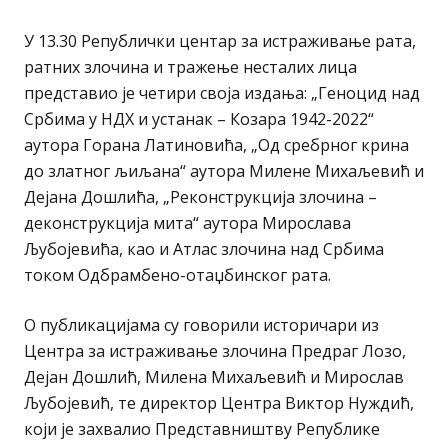
У 13.30 Републички центар за истраживање рата,
ратних злочина и тражење несталих лица
представио је четири своја издања: „Геноцид над
Србима у НДХ и устанак – Козара 1942-2022“
аутора Горана Латиновића, „Од сребрног крина
до златног љиљана“ аутора Милене Михаљевић и
Дејана Дошлића, „Реконструкција злочина –
деконструкција мита“ аутора Мирослава
Љубојевића, као и Атлас злочина над Србима
током Одбрамбено-отаџбинског рата.
О публикацијама су говорили историчари из
Центра за истраживање злочина Предраг Лозо,
Дејан Дошлић, Милена Михаљевић и Мирослав
Љубојевић, те директор Центра Виктор Нуждић,
који је захвалио Представништву Републике