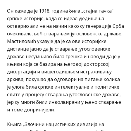
Он каже да је 1918. година била „стајна тачка“
српске историје, када се идеал уједињења
остварио али не на начин како су генерације Срба
очекивале, већ стварањем југословенске државе.
Мастиловић указује да је са ове историјске
дистанце јасно да је стварање југословенске
државе несумњиво била грешка и наводи да је у
књизи која се базира на његовој докторској
дисертацији и вишегодишњем истраживању
архива, покушао да одговори на питање колика
је улога била српске интелектуалне и политичке
елите у процесу стварања југословенске државе,
јер су многи били инволвирани у њено стварање
и томе допринијели.
Књига „Злочини нацистичких дивизија на