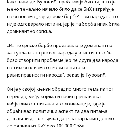
Како наводи Ђуровић, проблем је био тај што је
њено темељно начело било да се БиХ изграђује
на основама „заједничке борбе“ три народа, а то
није одговарало истини, јер је та борба ипак била
доминантно српска.
„Из те српске борбе произашла је доминантна
заступљеност српског народа у власти, што ће
брзо створити проблеме јер ће друга два народа
на тим основама отворити питање
равноправности народа“, рекао је Ђуровић.
Он је у својој књизи обрадио много тема из тог
периода, међу којима и начин рјешавања
избјегличког питања и колонизације, гдје је
обрађивао политички аспект та два питања,
дошавши до закључка да је на тај начин дошло
до одлива из БиХ око 100.000 Срба.