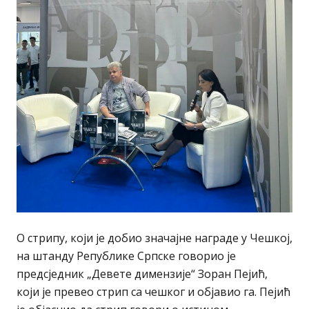
О стрипу, који је добио значајне награде у Чешкој,
на штанду Републике Српске говорио је
предсједник „Девете димензије“ Зоран Пејић,
који је превео стрип са чешког и објавио га. Пејић