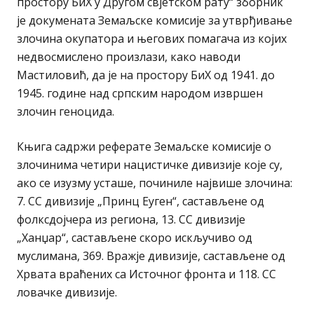
простору БиХ у Другом свјетском рату“ зборник
је докумената Земаљске комисије за утврђивање
злочина окупатора и његових помагача из којих
недвосмислено произлази, како наводи
Мастиловић, да је на простору БиХ од 1941. до
1945. године над српским народом извршен
злочин геноцида.
Књига садржи реферате Земаљске комисије о
злочинима четири нацистичке дивизије које су,
ако се изузму усташе, починиле највише злочина:
7. СС дивизије „Принц Еуген“, састављене од
фолксдојчера из региона, 13. СС дивизије
„Ханџар“, састављене скоро искључиво од
муслимана, 369. Вражје дивизије, састављене од
Хрвата враћених са Источног фронта и 118. СС
ловачке дивизије.