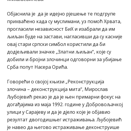
Објаснила је да је идејно рјешење те подгрупе
прихваћено када су муслимани, уз помоћ Хрвата,
прогласили независност БиХ и изабрали да им
љиљан буде на застави, нагласивши да су касније
овај стари српски симбол користили да би
додјељивали значке „Златни љиљан“, које су
добили и бројни злочинци одговорни за убијање
Срба попут Насера Орића.
Говорећи о својој књизи „Реконструкција
злочина – деконструкција мита“, Мирослав
Љубојевић рекао је да је њен примарни фокус на
догађајима из маја 1992. године у Добровољачкој
улици у Сарајеву и да је дјело које је објавио
резултат двогодишњег истраживања. Љубојевић
је навео да његово истраживање деконструише