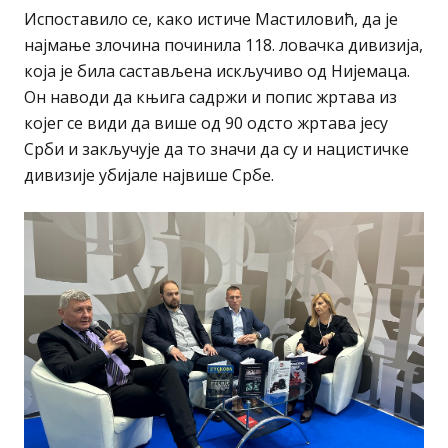
Испоставило се, како истиче Мастиловић, да је
најмање злочина починила 118. ловачка дивизија,
која је била састављена искључиво од Нијемаца.
Он наводи да књига садржи и попис жртава из
којег се види да више од 90 одсто жртава јесу
Срби и закључује да то значи да су и нацистичке
дивизије убијале највише Србе.