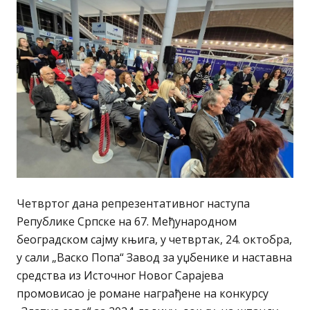
Четвртог дана репрезентативног наступа
Републике Српске на 67. Међународном
београдском сајму књига, у четвртак, 24. октобра,
у сали „Васко Попа“ Завод за уџбенике и наставна
средства из Источног Новог Сарајева
промовисао је романе награђене на конкурсу