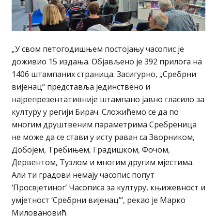
„У свом петогодишњем постојању часопис је
доживио 15 издања. Објављено је 392 прилога на
1406 штампаних страница. Засигурно, „Сребрни
вијенац“ представља јединствено и
најрепрезентативније штампано јавно гласило за
културу у регији Бирач. Сложићемо се да по
многим друштвеним параметрима Сребреница
не може да се стави у исту раван са Зворником,
Добојем, Требињем, Градишком, Фочом,
Дервентом, Тузлом и многим другим мјестима.
Али ти градови немају часопис попут
‘Просвјетиног’ Часописа за културу, књижевност и
умјетност ‘Сребрни вијенац’“, рекао је Марко
Миловановић.