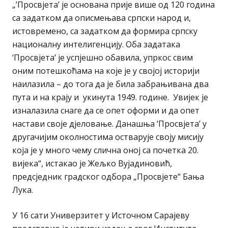
„’Просвјета’ је основана прије више од 120 година
са задатком да описмењава српски народ и,
истовремено, са задатком да формира српску
националну интелигенцију. Оба задатака
‘Просвјета’ је успјешно обавила, упркос свим
оним потешкоћама на које је у својој историји
наилазила – до тога да је била забрањивана два
пута и на крају и укинута 1949. године. Увијек је
изналазила снаге да се опет оформи и да опет
настави своје дјеловање. Данашња ‘Просвјета’ у
другачијим околностима остварује своју мисију
која је у много чему слична оној са почетка 20.
вијека“, истакао је Жељко Вујадиновић,
предсједник градског одбора „Просвјете“ Бања
Лука.
У 16 сати Универзитет у Источном Сарајеву