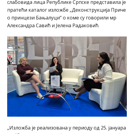
слабовида лица Републике Српске представила је
пратећи каталог изложбе „Деконструкција Приче
о принцези Бањалуци“ о коме су говорили мр
Александра Савић и Јелена Радаковић.
„Изложба је реализована у периоду од 25. јануара