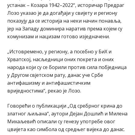
устанак – Козара 1942–2022“, историчар Предраг
Лозо указао је да догађаји у свијету и региону
показују да се историја на неки начин понавља,
јер на Западу доминира наратив према којем су
комунизам и нацизам готово изједначени.
„Истовремено, у региону, а посебно у БиХ и
Хрватској, насљедници оних покрета и оних
народа који су се борили против сила побједница
у Другом свјетском рату, данас уче Србе
антифашизму и антифашистичким
вриједностима“, рекао је Лозо.
Говорећи о публикацији „Од сребрног крина до
златног љиљана“, аутори Дејан Дошлић и Милена
Михаљевић описали су генезу употребе овог
цвијета као симбола од средњег вијека до данас.