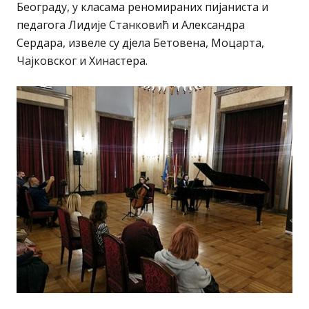
Београду, у класама реномираних пијаниста и
педагога Лидије Станковић и Александра
Сердара, извеле су дјела Бетовена, Моцарта,
Чајковског и Хинастера.