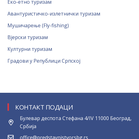
Еко-етно туризам
Авантуристичко-излетнички туризам
Мушичарење (Fly-fishing)
Вјерски туризам
Културни туризам
Градови у Републици Српској
КОНТАКТ ПОДАЦИ
Булевар деспота Стефана 4/IV 11000 Београд,
Србија
office@predstavnistvorsbg.rs