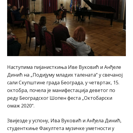
Наступима пијанисткиња Иве Вуковић и Анђеле
Динић на „Подијуму младих талената“ у свечаној
сали Скупштине града Београда, у четвртак, 15.
октобра, почела је манифестација деветог по
реду Београдског Шопен феста „Октобарски
омаж 2020“.
Звијезде у успону, Ива Вуковић и Анђела Динић,
студенткиње Факултета музичке уметности у