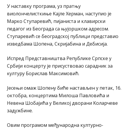
У наставку програма, уз пратњу
виолончелисткиње Kајле Херман, наступио је
Марко Ступаревић, пијаниста и клавирски
педагог из Београда са њујоршком адресом.
Ступаревић се београдској публици представио
изведбама Шопена, Скријабина и Дебисија.
Испред Представништва Републике Српске у
Србији концерту је присуствовао сарадник за
културу Борислав Максимовић.
Јесењи омаж Шопену биће настављен у петак, 16.
октобра, концертима Милоша Павловића и
Невена Шобајића у Великој дворани Kоларчеве
задужбине.
Овим програмом међународна културно-