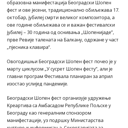
образовна манифестација Београдски Шопен
фест и ове јесени, традиционално обиљежава 17.
октобар, јубилеј смрти великог композитора, а
ове године обиљежава се и важан фестивалски
јубилеј – 30 година од оснивања „Шопенијаде”,
прве Ревије талената на Балкану, одржане у част
„пјесника клавира“.
Овогодишњи Београдски Шопен фест почео је у
марту циклусом „У сусрет Шопен фесту“, али је
главни програм Фестивала планиран за април
изостао услијед пандемије.
Београдски Шопен фест организује удружење
Kреартива са Амбасадом Републике Пољске у
Београду као генералним спонзором
манифестације, уз подршку Министарства
културе и информисања, Секретаријата за