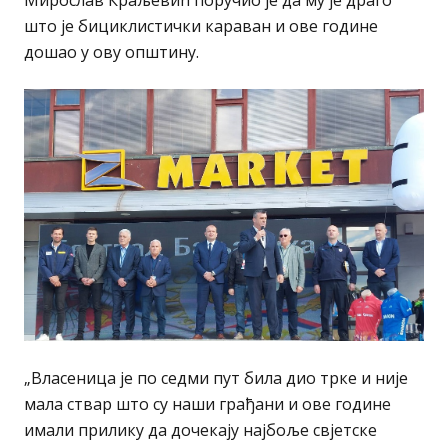
Мирослав Краљевић поручио је да му је драго
што је бициклистички караван и ове године
дошао у ову општину.
„Власеница је по седми пут била дио трке и није
мала ствар што су наши грађани и ове године
имали прилику да дочекају најбоље свјетске