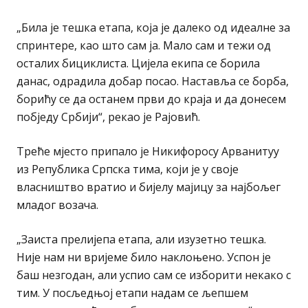
„Била је тешка етапа, која је далеко од идеалне за
спринтере, као што сам ја. Мало сам и тежи од
осталих бициклиста. Цијела екипа се борила
данас, одрадила добар посао. Наставља се борба,
борићу се да останем први до краја и да донесем
побједу Србији“, рекао је Рајовић.
Треће мјесто припало је Никифоросу Арванитуу
из Република Српска тима, који је у своје
власништво вратио и бијелу мајицу за најбољег
младог возача.
„Заиста прелијепа етапа, али изузетно тешка.
Није нам ни вријеме било наклоњено. Успон је
баш незгодан, али успио сам се изборити некако с
тим. У посљедњој етапи надам се љепшем