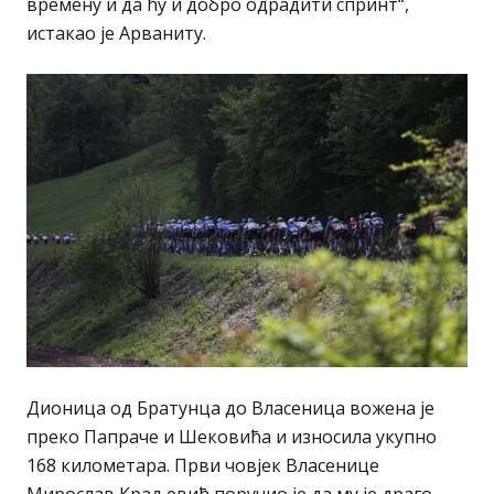
времену и да ћу и добро одрадити спринт“,
истакао је Арваниту.
Дионица од Братунца до Власеница вожена је
преко Папраче и Шековића и износила укупно
168 километара. Први човјек Власенице