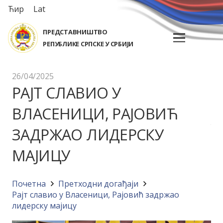
Ћир
Lat
ПРЕДСТАВНИШТВО
РЕПУБЛИКЕ СРПСКЕ У СРБИЈИ
26/04/2025
РАЈТ СЛАВИО У
ВЛАСЕНИЦИ, РАЈОВИЋ
ЗАДРЖАО ЛИДЕРСКУ
МАЈИЦУ
Почетна
Претходни догађаји
Рајт славио у Власеници, Рајовић задржао
лидерску мајицу