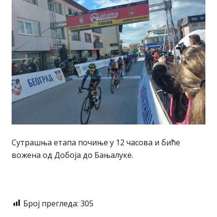
Сутрашња етапа почиње у 12 часова и биће
вожена од Добоја до Бањалуке.
Број прегледа:
305