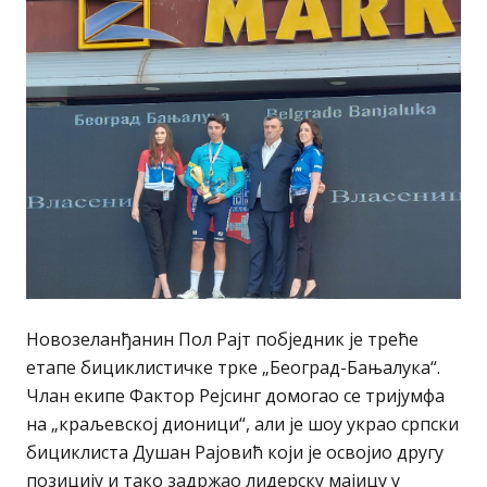
Новозеланђанин Пол Рајт побједник је треће
етапе бициклистичке трке „Београд-Бањалука“.
Члан екипе Фактор Рејсинг домогао се тријумфа
на „краљевској дионици“, али је шоу украо српски
бициклиста Душан Рајовић који је освојио другу
позицију и тако задржао лидерску мајицу у