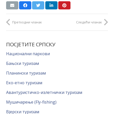
Претходни чланак
Следећи чланак
ПОСЈЕТИТЕ СРПСКУ
Национални паркови
Бањски туризам
Планински туризам
Еко-етно туризам
Авантуристичко-излетнички туризам
Мушичарење (Fly-fishing)
Вјерски туризам