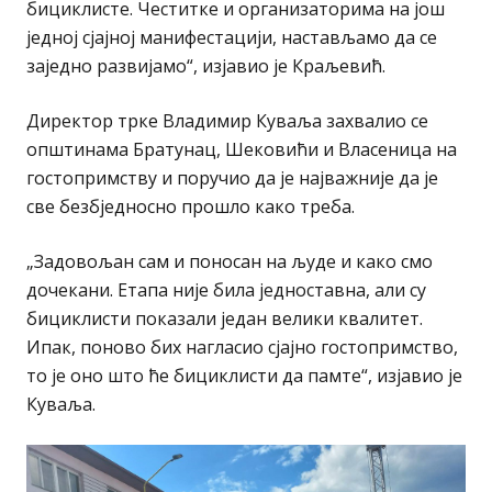
бициклисте. Честитке и организаторима на још
једној сјајној манифестацији, настављамо да се
заједно развијамо“, изјавио је Краљевић.
Директор трке Владимир Куваља захвалио се
општинама Братунац, Шековићи и Власеница на
гостопримству и поручио да је најважније да је
све безбједносно прошло како треба.
„Задовољан сам и поносан на људе и како смо
дочекани. Етапа није била једноставна, али су
бициклисти показали један велики квалитет.
Ипак, поново бих нагласио сјајно гостопримство,
то је оно што ће бициклисти да памте“, изјавио је
Куваља.