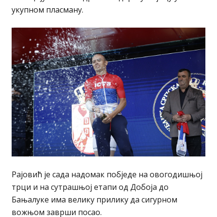
укупном пласману.
Рајовић је сада надомак побједе на овогодишњој
трци и на сутрашњој етапи од Добоја до
Бањалуке има велику прилику да сигурном
вожњом заврши посао.