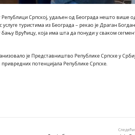
у Републици Српској, удаљен од Београда нешто више о
 услуге туристима из Београда – рекао је Драган Богдан
у бању Врућицу, која има шта да понуди у сваком сегмен
анизовало је Представништво Републике Српске у Србиј
и привредних потенцијала Републике Српске.
Следећи