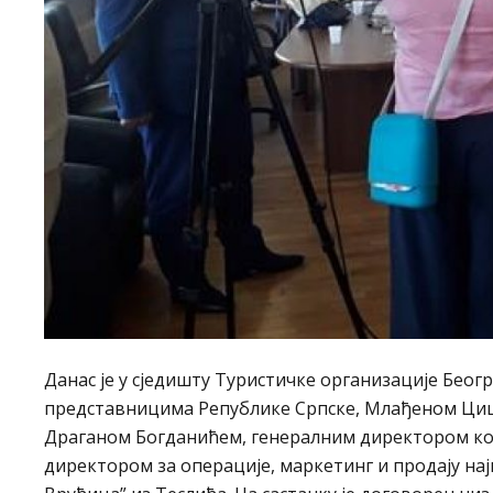
Данас је у сједишту Туристичке организације Бео
представницима Републике Српске, Млађеном Циц
Драганом Богданићем, генералним директором к
директором за операције, маркетинг и продају на