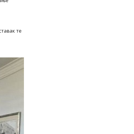
бање
ставак те