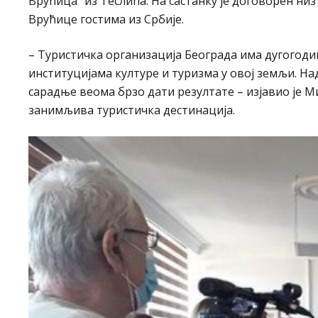
Врућица” из Теслића. На састанку је договорен н
Врућице гостима из Србије.
– Туристичка организација Београда има дугогоди
институцијама културе и туризма у овој земљи. На
сарадње веома брзо дати резултате – изјавио је М
занимљива туристичка дестинација.