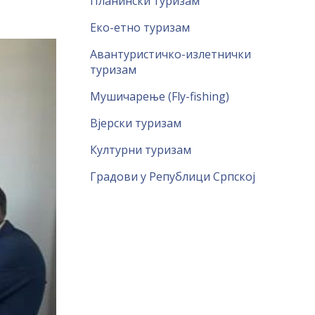
Планински туризам
Еко-етно туризам
Авантуристичко-излетнички
туризам
Мушичарење (Fly-fishing)
Вјерски туризам
Културни туризам
Градови у Републици Српској