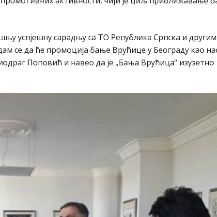
из промотивних активности, чији је циљ приближавање 
шњу успјешну сарадњу са ТО Република Српска и другим
дам се да ће промоција бање Врућице у Београду као на
иодраг Поповић и навео да је „Бања Врућица“ изузетно