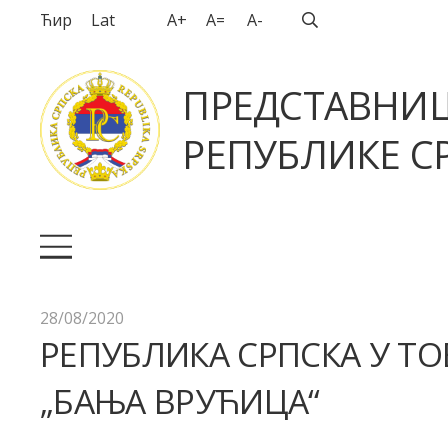
Ћир
Lat
A+
A=
A-
ПРЕДСТАВНИ
РЕПУБЛИКЕ СР
28/08/2020
РЕПУБЛИКА СРПСКА У ТО
„БАЊА ВРУЋИЦА“