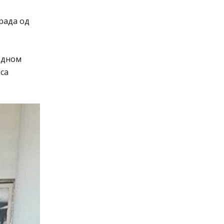
рада од
редном
са