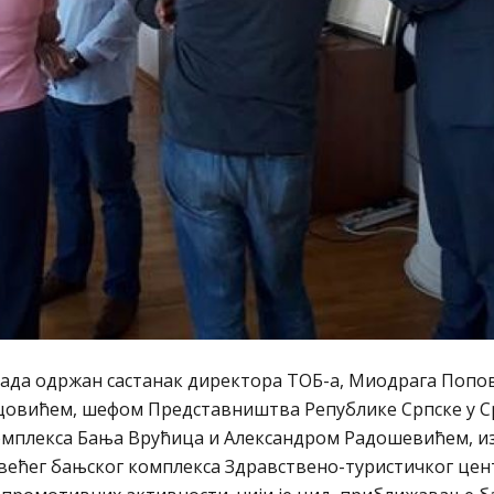
града одржан састанак директора ТОБ-а, Миодрага Попов
овићем, шефом Представништва Републике Српске у Ср
омплекса Бања Врућица и Александром Радошевићем, 
јвећег бањског комплекса Здравствено-туристичког це