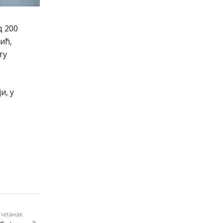
д 200
ић,
ту
и, у
 чланак