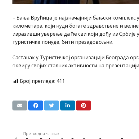
– Бања Врућица је најзначајнији бањски комплекс 
километара, који нуди богате здравствене и велнес
изразивши уверење да ће сви који дођу из Србије 
туристичке понуде, бити презадовољни.
Састанак у Туристичкој организацији Београда орг
оквиру својих сталних активности на презентациј
Број прегледа:
411
Претходни чланак