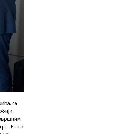
ића, са
бији,
извршним
нтра „Бања