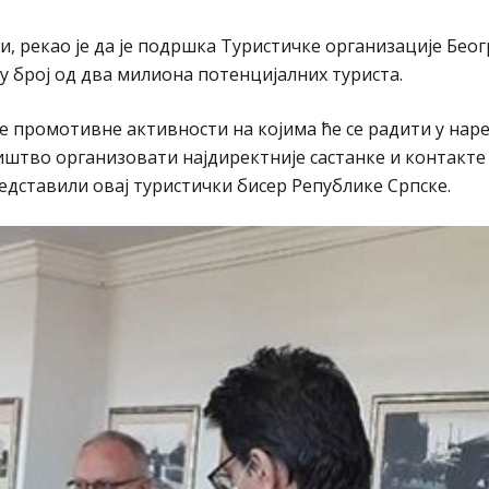
 рекао је да је подршка Туристичке организације Беог
ању број од два милиона потенцијалних туриста.
не промотивне активности на којима ће се радити у на
штво организовати најдиректније састанке и контакте 
едставили овај туристички бисер Републике Српске.