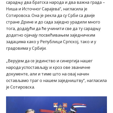
сарадњу два братска народа и два важна града –
Ниша и Источног Сарајева“, нагласила је
Сотировска. Она је рекла да су Срби са двије
стране Дрине и до сада заједно урадили много
тога, додајући да ће учинити све да ту сарадњу
додатно ојачају посвећивањем заједничким
задацима како у Републици Српској, тако и у
градовима у Србији.
„Верујем да се јединство и синергија нашег
народа успостављају и кроз ове званичне
документе, али и тиме што на овај начин
остављамо траг о нашем заједништву“, нагласила
је Сотировска.