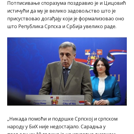
Потписивање споразума поздравио је и Цицовић
истичући да му је велико задовољство што је
присуствовао догађају који је формализовао оно
што Република Српска и Србија увелико раде.
„Никада помоћи и подршке Српској и српском
народу у БиХ није недостајало. Сарадња у