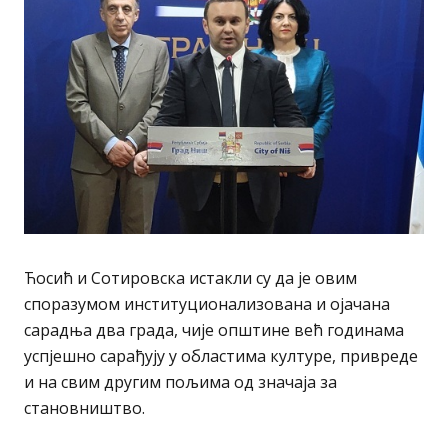
Ћосић и Сотировска истакли су да је овим
споразумом институционализована и ојачана
сарадња два града, чије општине већ годинама
успјешно сарађују у областима културе, привреде
и на свим другим пољима од значаја за
становништво.