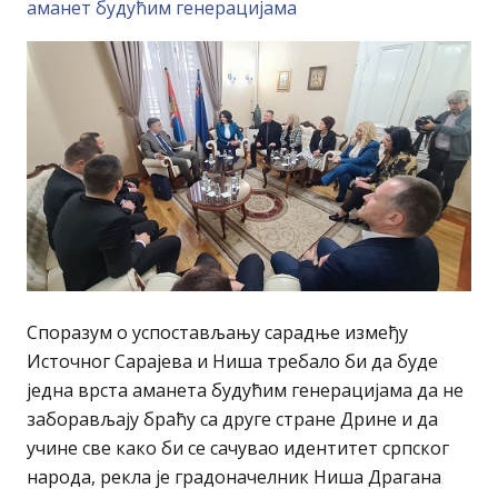
аманет будућим генерацијама
Споразум о успостављању сарадње између
Источног Сарајева и Ниша требало би да буде
једна врста аманета будућим генерацијама да не
заборављају браћу са друге стране Дрине и да
учине све како би се сачувао идентитет српског
народа, рекла је градоначелник Ниша Драгана