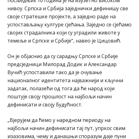
посљедњих 10 година је на изузетно високом
нивоу. Српска и Србија заједнички дефинишу све
своје стратешке пројекте, а заједно раде на
успостављању културе сјећања. Заједно се сјећамо
својих страдалника који су уградили животе у
темеље и Српске и Србије“, навео је Цицовић.
Он је објаснио да су сарадњу Српске и Србије
предсједници Милорад Додик и Александар
Вучић успоставили тако да је очување
националног идентитета најважнији и кључни
задатак, полазећи од тога да ће народ који
поштује своју прошлост на најбољи начин
дефинисати и своју будућност.
„Вјерујем да ћемо у наредном периоду на
најбољи начин дефинисати тај пут, упркос свим
изазовима, чему и данашњи споразум даје пуни