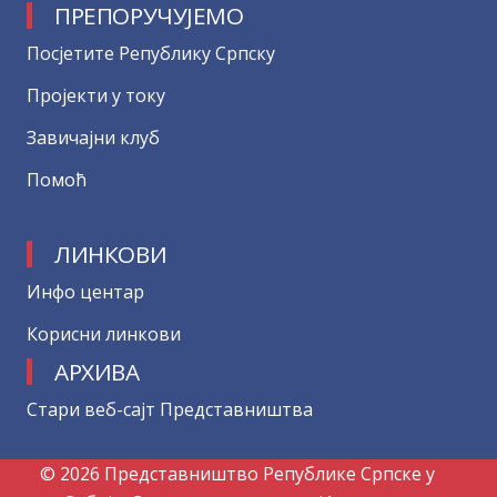
ПРЕПОРУЧУЈЕМО
Посјетите Републику Српску
Пројекти у току
Завичајни клуб
Помоћ
ЛИНКОВИ
Инфо центар
Корисни линкови
АРХИВА
Стари веб-сајт Представништва
© 2026 Представништво Републике Српске у