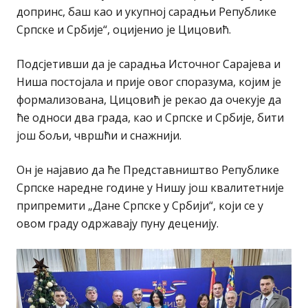
допринс, баш као и укупној сарадњи Републике
Српске и Србије“, оцијенио је Цицовић.
Подсјетивши да је сарадња Источног Сарајева и
Ниша постојала и прије овог споразума, којим је
формализована, Цицовић је рекао да очекује да
ће односи два града, као и Српске и Србије, бити
још бољи, чвршћи и снажнији.
Он је најавио да ће Представништво Републике
Српске наредне године у Нишу још квалитетније
припремити „Дане Српске у Србији“, који се у
овом граду одржавају пуну деценију.