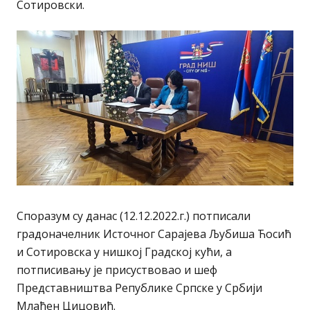
Сотировски.
Споразум су данас (12.12.2022.г.) потписали
градоначелник Источног Сарајева Љубиша Ћосић
и Сотировска у нишкој Градској кући, а
потписивању је присуствовао и шеф
Представништва Републике Српске у Србији
Млађен Цицовић.