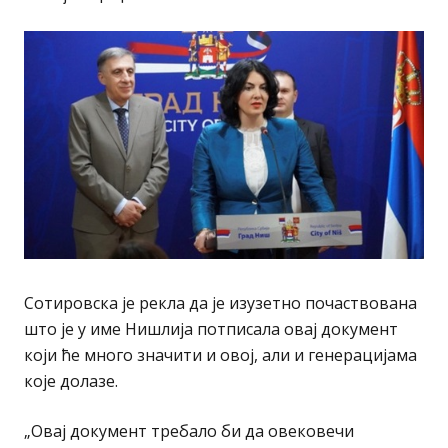
Сотировска је рекла да је изузетно почаствована
што је у име Нишлија потписала овај документ
који ће много значити и овој, али и генерацијама
које долазе.
„Овај документ требало би да овековечи