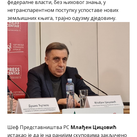
федералне власти, без њиховог знања, у
нетранспарентном поступку успоставе нових
земљишних књига, трајно одузму дједовину.
Шеф Представништва РС
Млађен Цицовић
истакао је да је на ранијим скуповима закључено