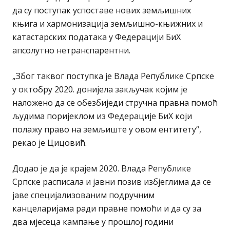
да су поступак успоставе нових земљишних
књига и хармонизација земљишно-књижних и
катастарских података у Федерацији БиХ
апсолутно нетранспарентни.
„Због таквог поступка је Влада Републике Српске
у октобру 2020. донијела закључак којим је
наложено да се обезбиједи стручна правна помоћ
људима поријеклом из Федерације БиХ који
полажу право на земљиште у овом ентитету“,
рекао је Цицовић.
Додао је да је крајем 2020. Влада Републике
Српске расписала и јавни позив избјеглима да се
јаве специјализованим подручним
канцеларијама ради правне помоћи и да су за
два мјесеца кампање у прошлој години