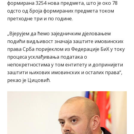
формирана 3254 нова предмета, што је око 78
одсто од броја формираних предмета током
претходне три и по године.
„Вјерујем да ћемо заједничким дјеловањем
подићи видљивост значаја заштите имовинских
права Срба поријеклом из Федерације БиХ у току
процеса усклађивања података о
непокретностима у том ентитету и допринијети
заштити њихових имовинских и осталих права“,
рекао је Цицовић.