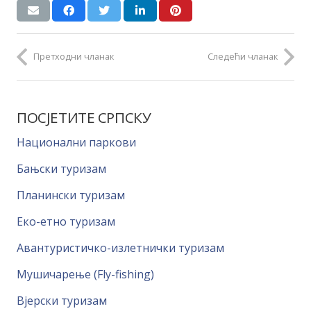
Претходни чланак
Следећи чланак
ПОСЈЕТИТЕ СРПСКУ
Национални паркови
Бањски туризам
Планински туризам
Еко-етно туризам
Авантуристичко-излетнички туризам
Мушичарење (Fly-fishing)
Вјерски туризам