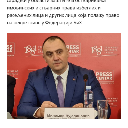
сарадњи у области заштите и остваривања
имовинских и стварних права избеглих и
расељених лица и других лица која полажу право
на некретнине у Федерацији БиХ.