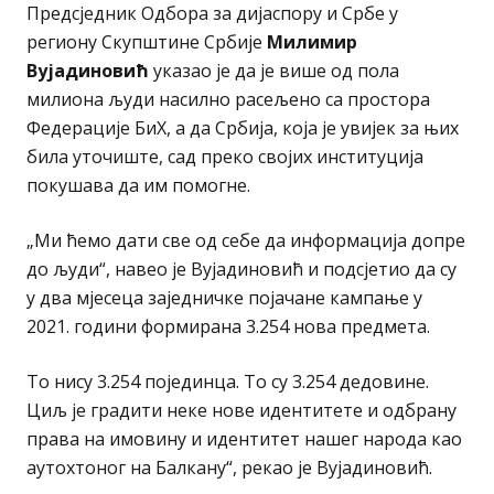
Предсједник Одбора за дијаспору и Србе у
региону Скупштине Србије
Милимир
Вујадиновић
указао је да је више од пола
милиона људи насилно расељено са простора
Федерације БиХ, а да Србија, која је увијек за њих
била уточиште, сад преко својих институција
покушава да им помогне.
„Ми ћемо дати све од себе да информација допре
до људи“, навео је Вујадиновић и подсјетио да су
у два мјесеца заједничке појачане кампање у
2021. години формирана 3.254 нова предмета.
То нису 3.254 појединца. То су 3.254 дедовине.
Циљ је градити неке нове идентитете и одбрану
права на имовину и идентитет нашег народа као
аутохтоног на Балкану“, рекао је Вујадиновић.