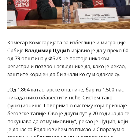
Комесар Комесаријата за избеглице и миграције
Србије
Владимир Цуцић
изјавио је да у преко 60
од 79 општина у ФБиХ не постоје никакви
регистри и позвао насљеднике да, како је рекао,
заштите коријен да би знали ко су и одакле су.
„Од 1.864 катастарске општине, бар из 1.500 нас
никада нико обавестити неће. Систем тако
функционише. Говоримо о систему који признаје
беговске тапије. Ово је други пут у 20 година да се
покушава да отму имовину“, рекао је Цуцић, који
је данас са Радановићем потписао и Споразум о