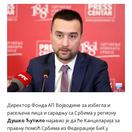
Директор Фонда АП Војводине за избегла и
расељена лица и сарадњу са Србима у региону
Душко Ћутило
најавио је да ће Канцеларија за
правну помоћ Србима из Федерације БиХ у