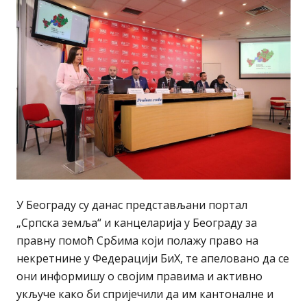
У Београду су данас представљани портал
„Српска земља“ и канцеларија у Београду за
правну помоћ Србима који полажу право на
некретнине у Федерацији БиХ, те апеловано да се
они информишу о својим правима и активно
укључе како би спријечили да им кантоналне и