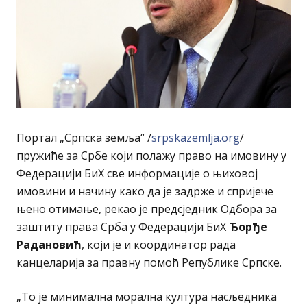
Портал „Српска земља“ /
srpskazemlja.org
/
пружиће за Србе који полажу право на имовину у
Федерацији БиХ све информације о њиховој
имовини и начину како да је задрже и спријече
њено отимање, рекао је предсједник Одбора за
заштиту права Срба у Федерацији БиХ
Ђорђе
Радановић
, који је и координатор рада
канцеларија за правну помоћ Републике Српске.
„То је минимална морална култура насљедника