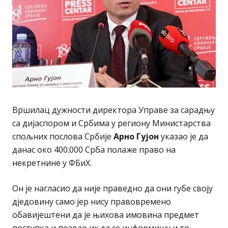
Вршилац дужности директора Управе за сарадњу
са дијаспором и Србима у региону Министарства
спољних послова Србије
Арно Гујон
указао је да
данас око 400.000 Срба полаже право на
некретнине у ФБиХ.
Он је нагласио да није праведно да они губе своју
дједовину само јер нису правовремено
обавијештени да је њихова имовина предмет
поступка и позвао их да се информишу и то