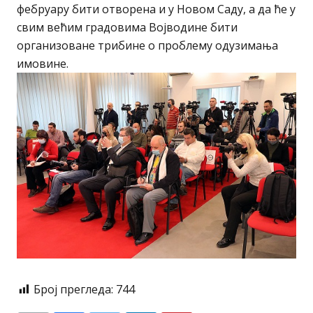
фебруару бити отворена и у Новом Саду, а да ће у
свим већим градовима Војводине бити
организоване трибине о проблему одузимања
имовине.
Број прегледа:
744