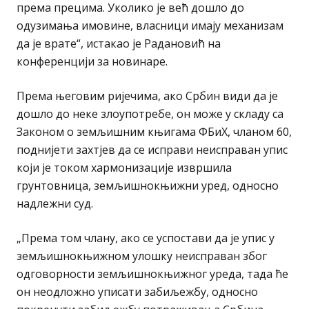
према прецима. Уколико је већ дошло до
одузимања имовине, власници имају механизам
да је врате“, истакао је Радановић на
конференцији за новинаре.
Према његовим ријечима, ако Србин види да је
дошло до неке злоупотребе, он може у складу са
Законом о земљишним књигама ФБиХ, чланом 60,
поднијети захтјев да се исправи неисправан упис
који је током хармонизације извршила
грунтовница, земљишнокњижни уред, односно
надлежни суд.
„Према том члану, ако се успостави да је упис у
земљишнокњижном улошку неисправан због
одговорности земљишнокњижног уреда, тада ће
он неодложно уписати забиљежбу, односно