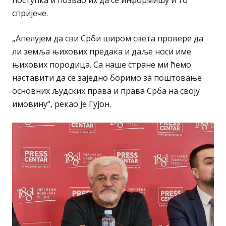
спријече.
„Апелујем да сви Срби широм света провере да
ли земља њихових предака и даље носи име
њихових породица. Са наше стране ми ћемо
наставити да се заједно боримо за поштовање
основних људских права и права Срба на своју
имовину“, рекао је Гујон.