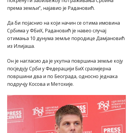
покренути забиљежбу потраживања Србина
према земљи“, најавио је Радановић.
Да би појаснио на који начин се отима имовина
Србима у ФБиХ, Радановић је навео случај
отимања 10 дунума земље породице Дамјановић
из Илијаша.
Он је нагласио да је укупна површина земље коју
посједују Срби у Федерацији БиХ сразмјерна
површини два и по Београда, односно једнака
подручју Косова и Метохије.