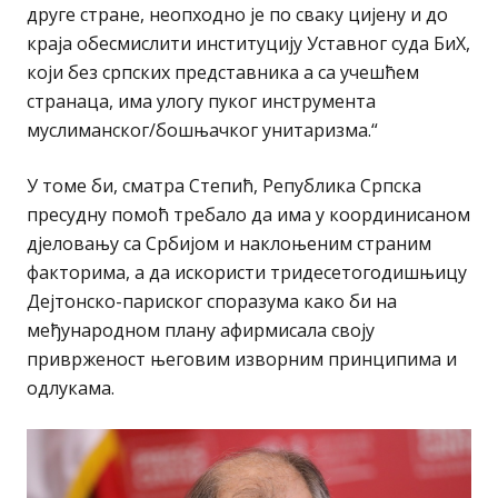
друге стране, неопходно је по сваку цијену и до
краја обесмислити институцију Уставног суда БиХ,
који без српских представника а са учешћем
странаца, има улогу пуког инструмента
муслиманског/бошњачког унитаризма.“
У томе би, сматра Степић, Република Српска
пресудну помоћ требало да има у координисаном
дјеловању са Србијом и наклоњеним страним
факторима, а да искористи тридесетогодишњицу
Дејтонско-париског споразума како би на
међународном плану афирмисала своју
приврженост његовим изворним принципима и
одлукама.