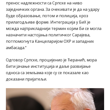
пренос надлежности са Српске на ниво
заједничких органа. За очекивати је да на удару
буде образовање, потом и полиција, кроз
прилагодљиве форме. Интеграција у БиХ је
можда најприкладнији термин којим би се могла
назначити настојања политичког Сарајева,
потпомогнута Канцеларијом ОХР и западних
амбасада.“
Одговор Српске, процијенио је Ћеранић, мора
бити јачање институција и даље развијање
односа са земљама које су се показале као
доказани пријатељи.