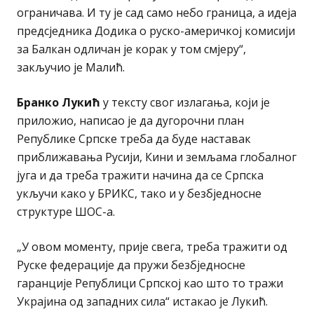
ограничава. И ту је сад само небо граница, а идеја
предсједника Додика о руско-америчкој комисији
за Балкан одличан је корак у том смјеру“,
закључио је Малић.
Бранко Лукић
у тексту свог излагања, који је
приложио, написао је да дугорочни план
Републике Српске треба да буде наставак
приближавања Русији, Кини и земљама глобалног
југа и да треба тражити начина да се Српска
укључи како у БРИКС, тако и у безбједносне
структуре ШОС-а.
„У овом моменту, прије свега, треба тражити од
Руске федерације да пружи безбједносне
гаранције Републици Српској као што то тражи
Украјина од западних сила“ истакао је Лукић.