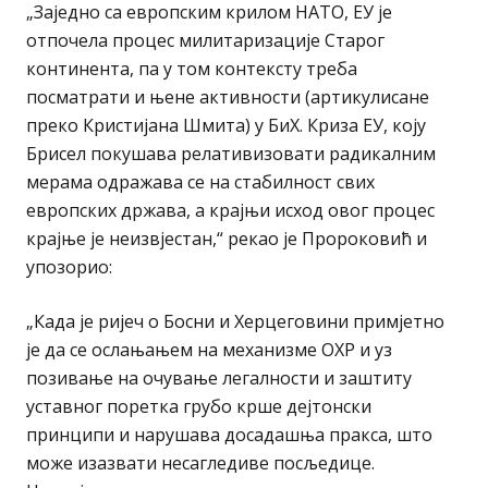
„Заједно са европским крилом НАТО, ЕУ је
отпочела процес милитаризације Старог
континента, па у том контексту треба
посматрати и њене активности (артикулисане
преко Кристијана Шмита) у БиХ. Криза ЕУ, коју
Брисел покушава релативизовати радикалним
мерама одражава се на стабилност свих
европских држава, а крајњи исход овог процес
крајње је неизвјестан,“ рекао је Пророковић и
упозорио:
„Када је ријеч о Босни и Херцеговини примјетно
је да се ослањањем на механизме ОХР и уз
позивање на очување легалности и заштиту
уставног поретка грубо крше дејтонски
принципи и нарушава досадашња пракса, што
може изазвати несагледиве посљедице.