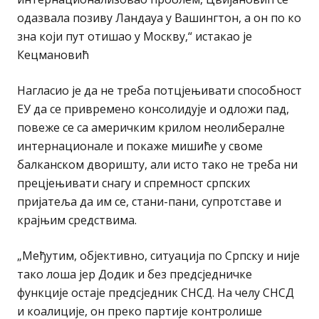
одазвала позиву Ландауа у Вашингтон, а он по ко
зна који пут отишао у Москву,“ истакао је
Кецмановић
Нагласио је да не треба потцјењивати способност
ЕУ да се привремено консолидује и одложи пад,
повеже се са америчким крилом неолибералне
интернационале и покаже мишиће у своме
балканском дворишту, али исто тако не треба ни
прецјењивати снагу и спремност српских
пријатеља да им се, стани-пани, супротставе и
крајњим средствима.
„Међутим, објективно, ситуација по Српску и није
тако лоша јер Додик и без предсједничке
функције остаје предсједник СНСД. На челу СНСД
и коалиције, он преко партије контролише