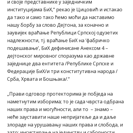
и своје представнике у заједничким
институцијама БиХ,“ рекао је Цицовић и истакао
да тако и само тако ћемо моћи да наставимо
нашу борбу за слово Дејтона, за коначно и
заувијек враћање Републици Српској одузетих
надлежности, тј. враћање БиХ на ‘фабричко
подешавање’, БиХ дефинисане Анексом 4 –
дејтонског мировног споразума као државне
заједнице два ентитета /Републике Српске и
Федерације БиХ/и три конститутивна народа /
Срба, Хрвата и Бошњака/.“
„Прави одговор протекторима је побједа на
наметнутим изборима; то је сада чврста одбрана
наших права и могућности, али то – знамо –
неће зауставити наше непријатеље да и даље
злораде на урушавању наших права и слобода, и
зато: инсистирање на јединству и саборности,