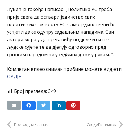
Лукић је такође написао; „Политика РС треба
прије свега да оствари јединство свих
политичких фактора у РС. Само јединствени ће
успјети да се одупру садашњим нападима. Сви
актери морају да превазиђу подјеле и ситне
људске сујете те да дјелују одговорно пред
српским народом чију судбину држе у рукама“.
Комлетан видео снимак трибине можете видјети
ОВДЈЕ
Број прегледа:
349
Претходни чланак
Следећи чланак