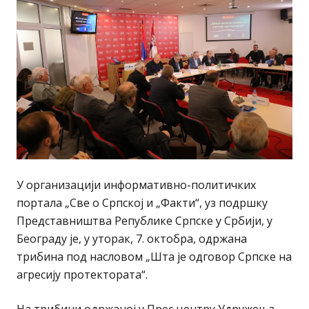
У организацији информативно-политичких
портала „Све о Српској и „Факти“, уз подршку
Представништва Републике Српске у Србији, у
Београду је, у уторак, 7. октобра, одржана
трибина под насловом „Шта је одговор Српске на
агресију протектората“.