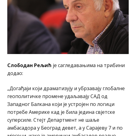
Слободан Рељић
је сагледавањима на трибини
додао:
„Догађаји који драматизују и убрзавају глобалне
геополитичке промене удаљавају САД од
Западног Балкана који је устројен по логици
потребе Америке кад је била једина свјетске
суперсиле. Стејт Департмент не шаље
амбасадора у Београд девет, а у Сарајеву 7 и по
мјесеци, иако је амерички амбасадор реално