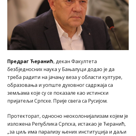
Предраг Ћеранић
, декан Факултета
безбједносних наука у Бањалуци додао је да
треба радити на јачању веза у области културе,
образовања и уопште духовног садржаја са
земљама које су се показале као истински
пријатељи Српске. Прије свега са Русијом.
Протекторат, односно неоколонијализам којем је
изложена Република Српска, истакао је Ћеранић,
„за циљ има парализу њених институција и даљи