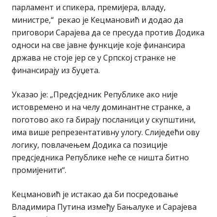
парламент и спикера, премијера, владу,
министре,“ рекао је Кецмановић и додао да
приговори Сарајева да се пресуда против Додика
односи на све јавне функције које финансира
држава не стоје јер се у Српској странке не
финансирају из буџета.
Указао је: „Предсједник Републике ако није
истовремено и на челу доминантне странке, а
поготово ако га бирају посланици у скупштини,
има више репрезентативну улогу. Слиједећи ову
логику, повлачењем Додика са позиције
предсједника Републике неће се ништа битно
промијенити“.
Кецмановић је истакао да би посредовање
Владимира Путина између Бањалуке и Сарајева