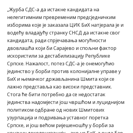
„Журба СДС-а да истакне кандидата на
нелегитимним превременим предсједничким
изборима које је заказала ЦИК БиХ натјерала је и
водећу владајућу странку СНСД да истакне свог
кандидата, ради спрјечавања могућности
двовлашћа који би Сарајево и спољни фактор
искористили за дестабилизацију Републике
Српске. Нажалост, потез СДС-а је онемогућио
јединство у борби против колонијалне управе у
БиХ и њемачког држављанина Шмита који се
лажно представља као високи представник.
Стога ће бити потребно да се недостатак
јединства надомјести још чвршћом и луциднијом
политиком одбране од нових Шмитових
узурпација и подривања уставног поретка
Српске, и још већом ријешеношћу у борби за
коначну деколонизацију – ако не БиХ, а онда бар