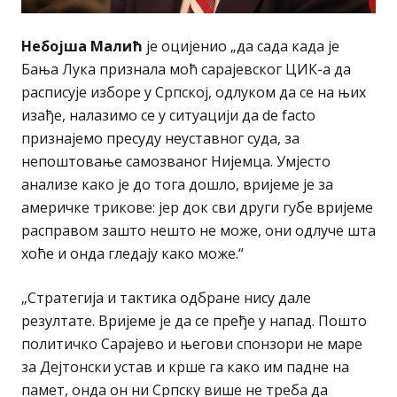
Небојша Малић
је оцијенио „да сада када је
Бања Лука признала моћ сарајевског ЦИК-а да
расписује изборе у Српској, одлуком да се на њих
изађе, налазимо се у ситуацији да de facto
признајемо пресуду неуставног суда, за
непоштовање самозваног Нијемца. Умјесто
анализе како је до тога дошло, вријеме је за
америчке трикове: јер док сви други губе вријеме
расправом зашто нешто не може, они одлуче шта
хоће и онда гледају како може.“
„Стратегија и тактика одбране нису дале
резултате. Вријеме је да се пређе у напад. Пошто
политичко Сарајево и његови спонзори не маре
за Дејтонски устав и крше га како им падне на
памет, онда он ни Српску више не треба да