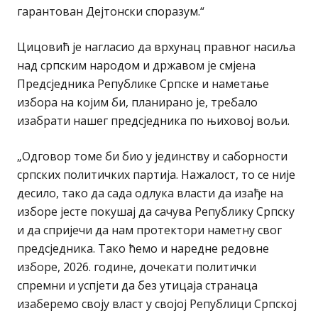
гарантован Дејтонски споразум.“
Цицовић је нагласио да врхунац правног насиља
над српским народом и државом је смјена
Предсједника Републике Српске и наметање
избора на којим би, планирано је, требало
изабрати нашег предсједника по њиховој вољи.
„Одговор томе би био у јединству и саборности
српских политичких партија. Нажалост, то се није
десило, тако да сада одлука власти да изађе на
изборе јесте покушај да сачува Републику Српску
и да спријечи да нам протектори наметну свог
предсједника. Тако ћемо и наредне редовне
изборе, 2026. године, дочекати политички
спремни и успјети да без утицаја странаца
изаберемо своју власт у својој Републици Српској