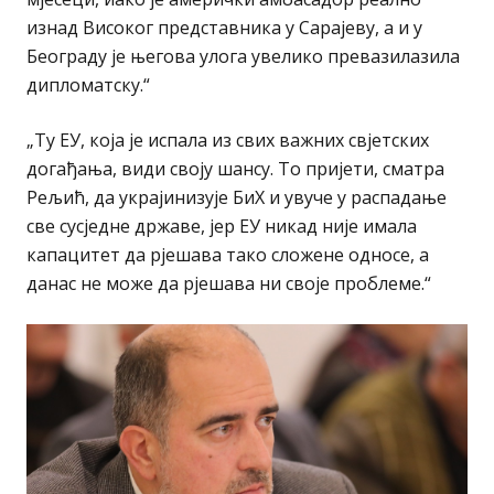
изнад Високог представника у Сарајеву, а и у
Београду је његова улога увелико превазилазила
дипломатску.“
„Ту ЕУ, која је испала из свих важних свјетских
догађања, види своју шансу. То пријети, сматра
Рељић, да украјинизује БиХ и увуче у распадање
све сусједне државе, јер ЕУ никад није имала
капацитет да рјешава тако сложене односе, а
данас не може да рјешава ни своје проблеме.“