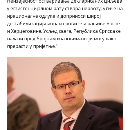
Неизвјесност остваривања декларисаних циљева
у егзистенцијалном рату ствара нервозу, утиче на
ирационалне одлуке и доприноси широј
дестабилизацији ионако ровите и рањиве Босне
и Херцеговине. Усљед свега, Република Српска се
налази пред бројним изазовима који могу лако
прерасти у пријетње.“