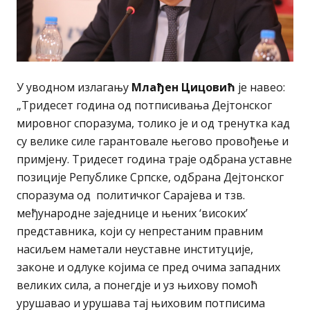
У уводном излагању
Млађен Цицовић
је навео:
„Тридесет година од потписивања Дејтонског
мировног споразума, толико је и од тренутка кад
су велике силе гарантовале његово провођење и
примјену. Тридесет година траје одбрана уставне
позиције Републике Српске, одбрана Дејтонског
споразума од политичког Сарајева и тзв.
међународне заједнице и њених ‘високих’
представника, који су непрестаним правним
насиљем наметали неуставне институције,
законе и одлуке којима се пред очима западних
великих сила, а понегдје и уз њихову помоћ
урушавао и урушава тај њиховим потписима