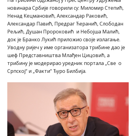
На трибини одржаној у Прес центру Удружења
новинара Србије говорили су: Миломир Степић,
Ненад Кецмановић, Александар Раковић,
Александар Павић, Предраг Ћеранић, Слободан
Рељић, Душан Пророковић и Небојша Малић,
док је Бранко Лукић приложио своје излагање.
Уводну ријеч у име организатора трибине дао је
шеф Представништва Млађен Цицовић, а
трибину је модерирао уредник портала „Све о
Српској“ и „Факти“ Ђуро Билбија.