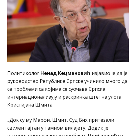
Политиколог
Ненад Kецмановић
изјавио је да је
руководство Републике Српске учинило много да
се проблеми са којима се суочава Српска
интернационализују и раскринка штетна улога
Kристијана Шмита.
„Док су му Марфи, Шмит, Суд Бих притезали
свилен гајтан у тамном вилајету, Додик је
интернационализовао проблем, Цвијановић се