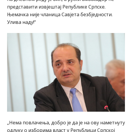
представити извјештај Републике Српске.
Њемачка није чланица Савјета безбједности.
Улива наду!“
„Нема повлачења, добро је да је на ову наметнуту
одлуку о изборима власт у Републици Српској