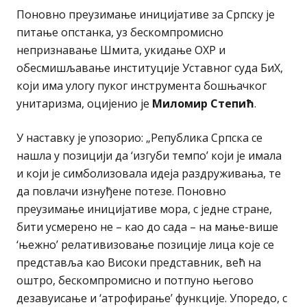
Поновно преузимање иницијативе за Српску је
питање опстанка, уз бескомпромисно
непризнавање Шмита, укидање ОХР и
обесмишљавање институције Уставног суда БиХ,
који има улогу пуког инструмента бошњачког
унитаризма, оцијенио је
Миломир Степић
.
У наставку је упозорио: „Република Српска се
нашла у позицији да ‘изгуби темпо’ који је имала
и који је симболизовала идеја раздруживања, те
да повлачи изнуђене потезе. Поновно
преузимање иницијативе мора, с једне стране,
бити усмерено не – као до сада – на мање-више
‘њежно’ релативизовање позиције лица које се
представља као Високи представник, већ на
оштро, бескомпромисно и потпуно његово
дезавуисање и ‘атрофирање’ функције. Упоредо, с