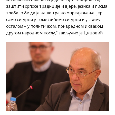
заштити српске традиције и вјере, језика и писма
требало би да је наше трајно опредјељење, јер
само сигурни у томе бићемо сигурни и у свему
осталом – у политичком, привредном и сваком
другом народном послу,“ закључио је Цицовић.