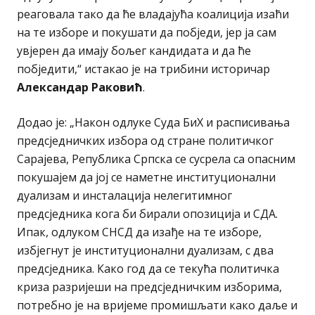
реаговала тако да ће владајућа коалиција изаћи
на те изборе и покушати да побједи, јер ја сам
увјерен да имају бољег кандидата и да ће
побједити,“ истакао је на трибини историчар
Александар Раковић
.
Додао је: „Након одлуке Суда БиХ и расписивања
предсједничких избора од стране политичког
Сарајева, Република Српска се сусрела са опасним
покушајем да јој се наметне институционални
дуализам и инсталација нелегитимног
предсједника кога би бирали опозиција и СДА.
Ипак, одлуком СНСД да изађе на те изборе,
избјегнут је институционални дуализам, с два
предсједника. Како год да се текућа политичка
криза разријеши на предсједничким изборима,
потребно је на вријеме промишљати како даље и