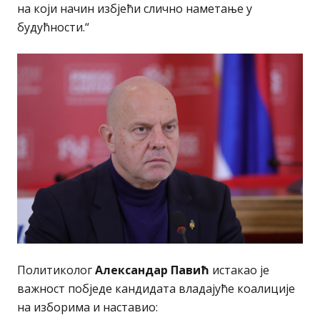
на који начин избјећи слично наметање у
будућности.“
Политиколог
Александар Павић
истакао је
важност побједе кандидата владајуће коалиције
на изборима и наставио: