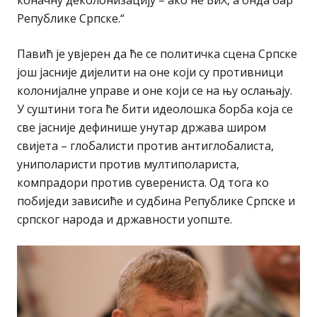
Републике Српске.“
Павић је увјерен да ће се политичка сцена Српске
још јасније дијелити на оне који су противници
колонијалне управе и оне који се на њу ослањају.
У суштини тога ће бити идеолошка борба која се
све јасније дефинише унутар држава широм
свијета – глобалисти против антиглобалиста,
униполаристи против мултиполариста,
компрадори против суверениста. Од тога ко
побиједи зависиће и судбина Републике Српске и
српског народа и државности уопште.