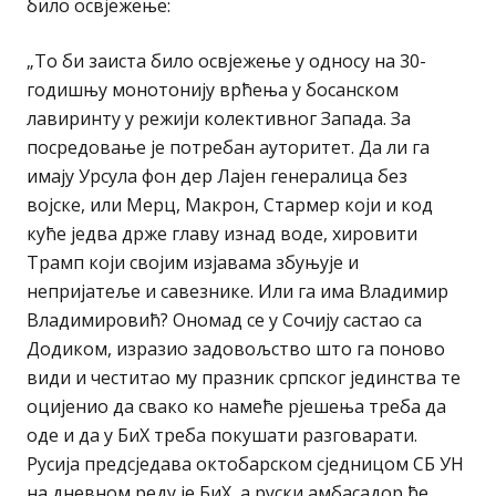
било освјежење:
„То би заиста било освјежење у односу на 30-
годишњу монотонију врћења у босанском
лавиринту у режији колективног Запада. За
посредовање је потребан ауторитет. Да ли га
имају Урсула фон дер Лајен генералица без
војске, или Мерц, Макрон, Стармер који и код
куће једва држе главу изнад воде, хировити
Трамп који својим изјавама збуњује и
непријатеље и савезнике. Или га има Владимир
Владимировић? Ономад се у Сочију састао са
Додиком, изразио задовољство што га поново
види и честитао му празник српског јединства те
оцијенио да свако ко намеће рјешења треба да
оде и да у БиХ треба покушати разговарати.
Русија предсједава октобарском сједницом СБ УН
на дневном реду је БиХ, а руски амбасадор ће