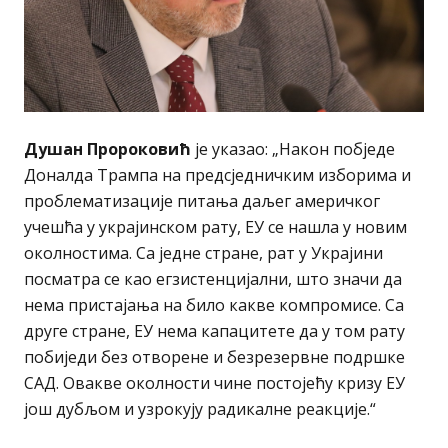
Душан Пророковић
је указао: „Након побједе
Доналда Трампа на предсједничким изборима и
проблематизације питања даљег америчког
учешћа у украјинском рату, ЕУ се нашла у новим
околностима. Са једне стране, рат у Украјини
посматра се као егзистенцијални, што значи да
нема пристајања на било какве компромисе. Са
друге стране, ЕУ нема капацитете да у том рату
побиједи без отворене и безрезервне подршке
САД. Овакве околности чине постојећу кризу ЕУ
још дубљом и узрокују радикалне реакције.“