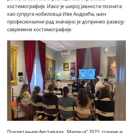
костимографије. Иако је широј јавности позната
као супруга нобеловца Иве Андрића, њен
професионални рад значајно је допринео развоју
савремене костимографије.
Покретањем фестивала „Милица“ 2022. године и