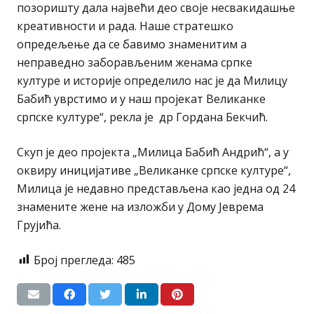
позоришту дала највећи део своје несвакидашње
креативности и рада. Наше стратешко
опредељење да се бавимо знаменитим а
неправедно заборављеним женама српке
културе и историје определило нас је да Милицу
Бабић уврстимо и у наш пројекат Великанке
српске културе“, рекла је др Гордана Бекчић.
Скуп је део пројекта „Милица Бабић Андрић“, а у
оквиру иницијативе „Великанке српске културе“,
Милица је недавно представљена као једна од 24
знамените жене на изложби у Дому Јеврема
Грујића.
Број прегледа:
485