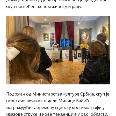
скуп посвећен њеном животу и раду.
Подржан од Министарства културе Србије, скуп је
осветлио личност и дело Милице Бабић,
истражујући савремену сценску костимографију,
изазове струке и нове тенденције у овој области.