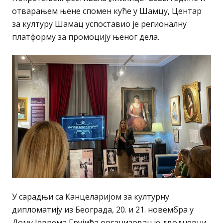
отварањем њене спомен куће у Шамцу, Центар
за културу Шамац успоставио је регионалну
платформу за промоцију њеног дела.
У сарадњи са Канцеларијом за културну
дипломатију из Београда, 20. и 21. новембра у
Дому Јеврема Грујића организован је дводневни