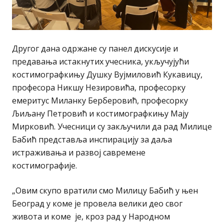
Другог дана одржане су панел дискусије и
предавања истакнутих учесника, укључујући
костимографкињу Душку Вујмиловић Кукавицу,
професора Никшу Незировића, професорку
емеритус Миланку Берберовић, професорку
Љиљану Петровић и костимографкињу Мају
Мирковић. Учесници су закључили да рад Милице
Бабић представља инспирацију за даља
истраживања и развој савремене
костимографије.
„Овим скупо вратили смо Милицу Бабић у њен
Београд у коме је провела велики део свог
живота и коме је, кроз рад у Народном