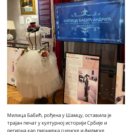
Милица Бабић, рођена у Шамцу, оставила је
трајан печат у културној историји Србије и
региона као пионирка сценске и филмске