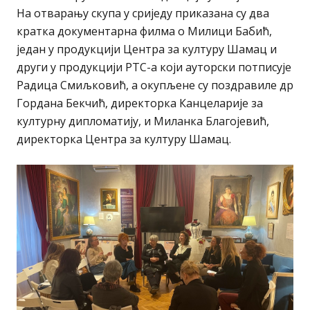
На отварању скупа у сриједу приказана су два
кратка документарна филма о Милици Бабић,
један у продукцији Центра за културу Шамац и
други у продукцији РТС-а који ауторски потписује
Радица Смиљковић, а окупљене су поздравиле др
Гордана Бекчић, директорка Канцеларије за
културну дипломатију, и Миланка Благојевић,
директорка Центра за културу Шамац.