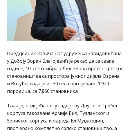
Предсједник Завичајног удружења Завидовићана
у Добоју Зоран Благојевић је рекао да се сваке
године, 10. септембра, обиљежава прогон српског
становништва са простора јужног дијела Озрена
и Возуће, када је из 30 села протјерано 1.920
породица, са 7.860 становника.
Тада је, подсјећа он, у садејству Другог и Трећег
корпуса такозване Армије БиХ, Тузланског и
Зеничког корпуса и одреда Ел Муџахедин,
протјерано комплетно српско становништво, а