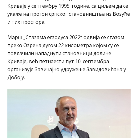
Криваје у септембру 1995. године, са циљем да се
укаже на прогон српског становништва из Возуће
и тих простора.
Марш „Стазама егзодуса 2022“ одвија се стазом
преко Озрена дугом 22 километра којом су се
повлачили нападнути становници долине
Криваје, већ петнаести пут 10. септембра
организује Завичајно удружење Завидовићана у
Добоjу.