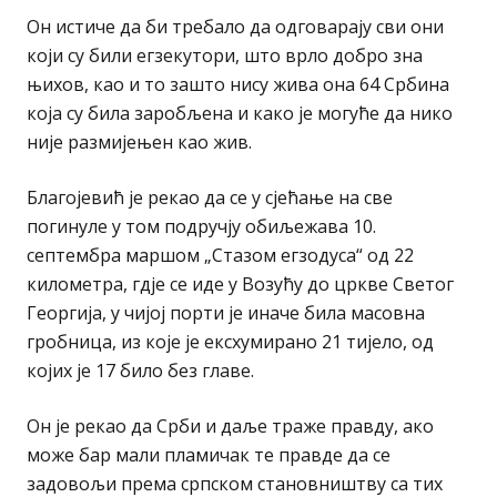
Он истиче да би требало да одговарају сви они
који су били егзекутори, што врло добро зна
њихов, као и то зашто нису жива она 64 Србина
која су била заробљена и како је могуће да нико
није размијењен као жив.
Благојевић је рекао да се у сјећање на све
погинуле у том подручју обиљежава 10.
септембра маршом „Стазом егзодуса“ од 22
километра, гдје се иде у Возућу до цркве Светог
Георгија, у чијој порти је иначе била масовна
гробница, из које је ексхумирано 21 тијело, од
којих је 17 било без главе.
Он је рекао да Срби и даље траже правду, ако
може бар мали пламичак те правде да се
задовољи према српском становништву са тих