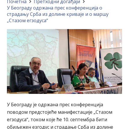
Почетна
Претходни догађаји
У Београду одржана прес конференција о
страдању Срба из долине криваје и о маршу
„Стазом егзодуса“
У Београду је одржана прес конференција
поводом предстојеће манифестације „Стазом
егзодуса“, током које ће 10. септембра бити
обиљежен езгодус и страдање Срба из долине