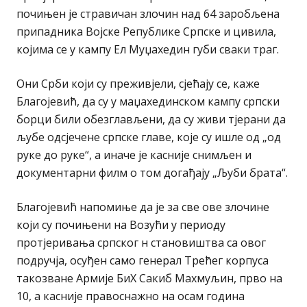
почињен је стравичан злочин над 64 заробљена
припадника Војске Републике Српске и цивила,
којима се у кампу Ел Муџахедин губи сваки траг.
Они Срби који су преживјели, сјећају се, каже
Благојевић, да су у маџахединском кампу српски
борци били обезглављени, да су живи тјерани да
љубе одсјечене српске главе, које су ишле од „од
руке до руке“, а иначе је касније снимљен и
документарни филм о том догађају „Љуби брата“.
Благојевић напомиње да је за све ове злочине
који су почињени на Возући у периоду
протјеривања српског н становиштва са овог
подручја, осуђен само генерал Трећег корпуса
такозване Армије БиХ Сакиб Махмуљин, прво на
10, а касније правоснажно на осам година