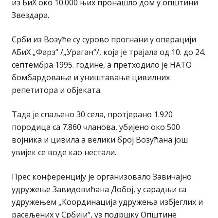
из БиХ око 10.000 њих пронашло дом у општини
Звездара.
Срби из Возуће су сурово прогнани у операцији
АБиХ „Фарз“ /„Ураган“/, која је трајала од 10. до 24.
септембра 1995. године, а претходило је НАТО
бомбардовање и уништавање цивилних
репетитора и објеката.
Тада је спаљено 30 села, протјерано 1.920
породица са 7.860 чланова, убијено око 500
војника и цивила а велики број Возућана још
увијек се воде као нестали.
Прес конференцију је организовало Завичајно
удружење Завидовићана Добоj, у сарадњи са
удружењем „Координација удружења избјеглих и
расељених у Србији“, уз подршку Општине