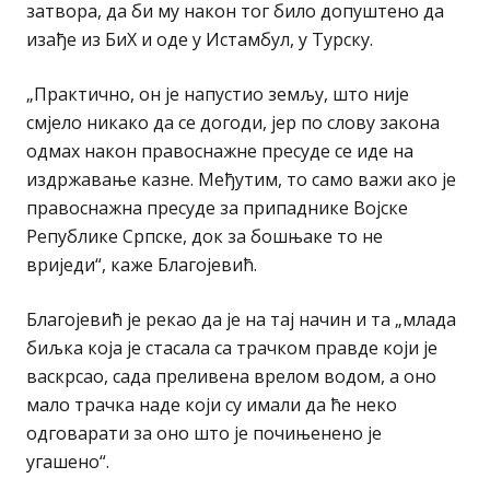
затвора, да би му након тог било допуштено да
изађе из БиХ и оде у Истамбул, у Турску.
„Практично, он је напустио земљу, што није
смјело никако да се догоди, јер по слову закона
одмах након правоснажне пресуде се иде на
издржавање казне. Међутим, то само важи ако је
правоснажна пресуде за припаднике Војске
Републике Српске, док за бошњаке то не
вриједи“, каже Благојевић.
Благојевић је рекао да је на тај начин и та „млада
биљка која је стасала са трачком правде који је
васкрсао, сада преливена врелом водом, а оно
мало трачка наде који су имали да ће неко
одговарати за оно што је почињенено је
угашено“.