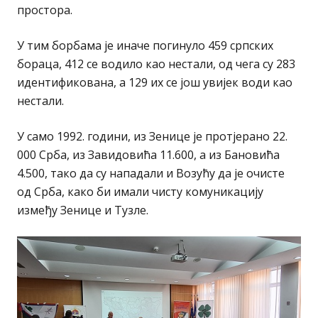
простора.
У тим борбама је иначе погинуло 459 српских
бораца, 412 се водило као нестали, од чега су 283
идентификована, а 129 их се још увијек води као
нестали.
У само 1992. години, из Зенице је протјерано 22.
000 Срба, из Завидовића 11.600, а из Бановића
4.500, тако да су нападали и Возућу да је очисте
од Срба, како би имали чисту комуникацију
између Зенице и Тузле.