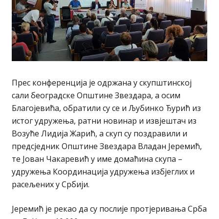
Прес конференција је одржана у скупштинској
сали београдске Општине Звездара, а осим
Благојевића, обратили су се и Љубинко Ђурић из
истог удружења, ратни новинар и извјештач из
Возуће Лидија Жарић, а скуп су поздравили и
предсједник Општине Звездара Владан Јеремић,
те Јован Чакаревић у име домаћина скупа –
удружења Координација удружења избјеглих и
расељених у Србији.
Јеремић је рекао да су послије протјеривања Срба