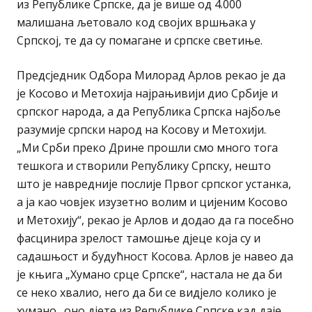
из Републике Српске, да је више од 4.000
малишана љетовало код својих вршњака у
Српској, те да су помагане и српске светиње.
Предсједник Одбора Милорад Арлов рекао је да
је Косово и Метохија најрањивији дио Србије и
српског народа, а да Република Српска најбоље
разумије српски народ на Косову и Метохији.
„Ми Срби преко Дрине прошли смо много тога
тешкога и створили Републику Српску, нешто
што је навредније послије Првог српског устанка,
а ја као човјек изузетно волим и цијеним Косово
и Метохију“, рекао је Арлов и додао да га посебно
фасцинира зрелост тамошње дјеце која су и
садашњост и будућност Косова. Арлов је навео да
је књига „Хумано срце Српске“, настала не да би
се неко хвалио, него да би се видјело колико је
хумано „оно дјете из Републике Српске кад даје