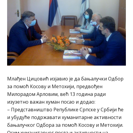
Млађен Цицовић изјавио је да бањалучки Одбор
за помоћ Косову и Метохији, предвођен
Милорадом Арловим, већ 13 година ради
изузетно важан хуман посао и додао:
– Представништво Републике Српске у Србији ће
и убудуће подржавати хуманитарне активности
бањалучког Одбора за помоћ Косову и Метохији.
Осим хуманитарног посла и активности на