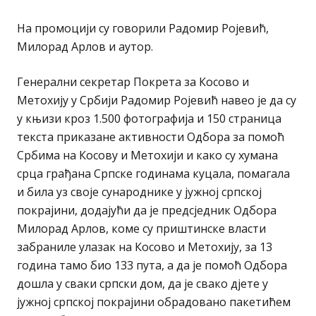
На промоцији су говорили Радомир Ројевић,
Милорад Арлов и аутор.
Генерални секретар Покрета за Косово и
Метохију у Србији Радомир Ројевић навео је да су
у књизи кроз 1.500 фотографија и 150 страница
текста приказане активности Одбора за помоћ
Србима на Косову и Метохији и како су хумана
срца грађана Српске годинама куцала, помагала
и била уз своје сународнике у јужној српској
покрајини, додајући да је предсједник Одбора
Милорад Арлов, коме су приштинске власти
забраниле улазак на Косово и Метохију, за 13
година тамо био 133 пута, а да је помоћ Одбора
дошла у сваки српски дом, да је свако дјете у
јужној српској покрајини обрадовано пакетићем