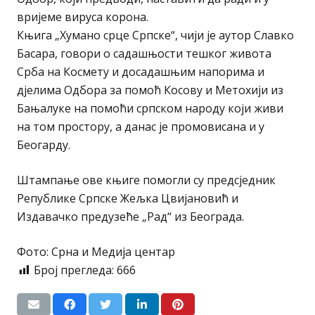
вријеме вируса корона.
Књига „Хумано срце Српске“, чији је аутор Славко
Басара, говори о садашњости тешког живота
Срба на Космету и досадашњим напорима и
дјелима Одбора за помоћ Косову и Метохији из
Бањалуке на помоћи српском народу који живи
на том простору, а данас је промовисана и у
Беогарду.
Штампање ове књиге помогли су предсједник
Републике Српске Жељка Цвијановић и
Издавачко предузеће „Рад“ из Београда.
Фото: Срна и Медија центар
Број прегледа:
666