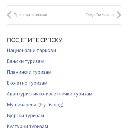
Претходни чланак
Следећи чланак
ПОСЈЕТИТЕ СРПСКУ
Национални паркови
Бањски туризам
Планински туризам
Еко-етно туризам
Авантуристичко-излетнички туризам
Мушичарење (Fly-fishing)
Вјерски туризам
Културни туризам