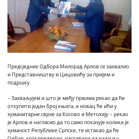
Предсједник Одбора Милорад Арлов се захвалио
и Представништву и Цицовићу за пријем и
подршку.
– Захваљујем и што је међу првима рекао да ће
откупити један број књига, а новац ће ићи у
хуманитарне сврхе за Косово и Метохију – рекао
је Арлов и нагласио да то само показује колика је
хуманост Репyблике Српске, те истакао да ће
Одбор, који предводи, наставити да ради и у