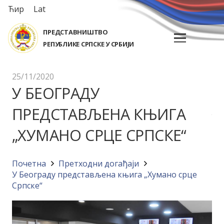
Ћир
Lat
ПРЕДСТАВНИШТВО
РЕПУБЛИКЕ СРПСКЕ У СРБИЈИ
25/11/2020
У БЕОГРАДУ
ПРЕДСТАВЉЕНА КЊИГА
„ХУМАНО СРЦЕ СРПСКЕ“
Почетна
Претходни догађаји
У Београду представљена књига „Хумано срце
Српске“