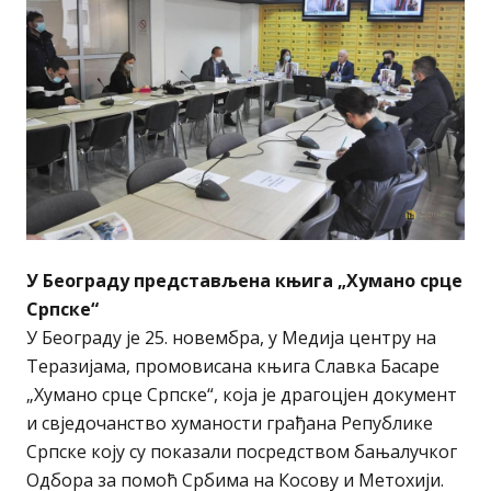
У Београду представљена књига „Хумано срце
Српске“
У Београду је 25. новембра, у Медија центру на
Теразијама, промовисана књига Славка Басаре
„Хумано срце Српске“, која је драгоцјен документ
и свједочанство хуманости грађана Републике
Српске коју су показали посредством бањалучког
Одбора за помоћ Србима на Косову и Метохији.