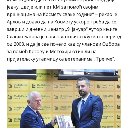
једну, двије или пет КМ за помоћ својим
вршњацима на Космету сваке годинe“ – рекао је
Арлов и додао да на Космету ускоро треба да се
заврши и дневни ценатр „9. јануар“.Аутор књиге
Славко Басара је навео да књига обухвата период
од 2008. и да је све почело кад су чланови Одбора
за помоћ Косову и Метохији отишли на
пријатељску утакмицу са ветеранима „Трепче“.