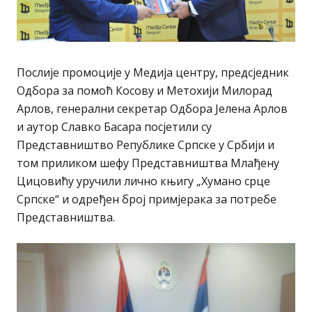
Послије промоције у Медија центру, предсједник
Одбора за помоћ Косову и Метохији Милорад
Арлов, генерални секретар Одбора Јелена Арлов
и аутор Славко Басара посјетили су
Представништво Републике Српске у Србији и
том приликом шефу Представништва Млађену
Цицовићу уручили лично књигу „Хумано срце
Српске“ и одређен број примјерака за потребе
Представништва.