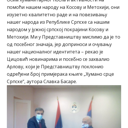
помоћи нашем народу на Косову и Метохији, они
изузетно квалитетно раде и на повезивању
нашег народа из Републике Српске са нашим
народом у јужној српској покрајини Косову и
Метохији. Ми у Представништву мислимо да је то
од посебног значаја, јер доприноси и очувању
нашег националног идентитета – рекао је
Цицовић новинарима и посебно се захвалио
Арлову, који је Представништву поклонио
одређени број примјерака књиге „Хумано срце
Српске“, аутора Славка Басаре.