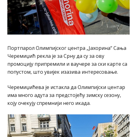
Портпарол Олимпијског центра „Јахорина“ Сања
Черемиџић рекла је за Срну да су за ову
промоцију припремили и ваучере за ски карте са
попустом, што увијек изазива интересовање.
Черемиџићева је истакла да Олимпијски центар
има много адута за предстојећу зимску сезону,
коју очекују спремнији него икада.