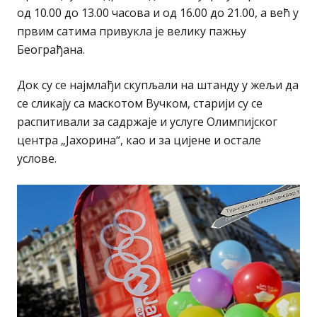
од 10.00 до 13.00 часова и од 16.00 до 21.00, а већ у
првим сатима привукла је велику пажњу
Београђана.
Док су се најмлађи скупљали на штанду у жељи да
се сликају са маскотом Вучком, старији су се
распитивали за садржаје и услуге Олимпијског
центра „Јахорина“, као и за цијене и остале
услове.