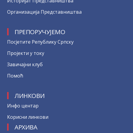
Историјат Представништва
Организација Представништва
ПРЕПОРУЧУЈЕМО
Посјетите Републику Српску
Пројекти у току
Завичајни клуб
Помоћ
ЛИНКОВИ
Инфо центар
Корисни линкови
АРХИВА