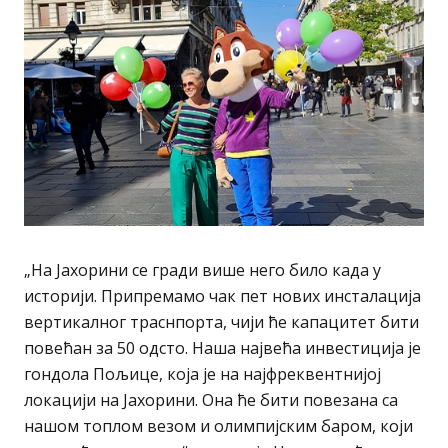
„На Јахорини се гради више него било када у
историји. Припремамо чак пет нових инсталација
вертикалног траснпорта, чији ће капацитет бити
повећан за 50 одсто. Наша највећа инвестиција је
гондола Пољице, која је на најфреквентнијој
локацији на Јахорини. Она ће бити повезана са
нашом топлом везом и олимпијским баром, који