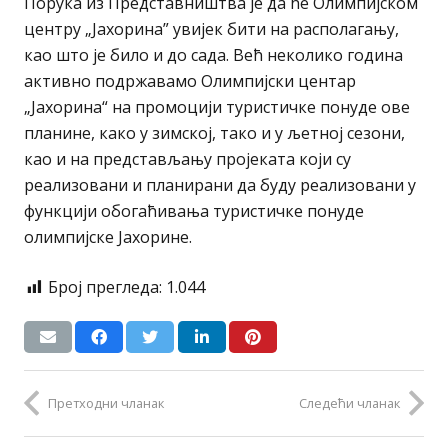
Порука из Представништва је да ће Олимпијском
центру „Јахорина” увијек бити на располагању,
као што је било и до сада. Већ неколико година
активно подржавамо Олимпијски центар
„Јахорина“ на промоцији туристичке понуде ове
планине, како у зимској, тако и у љетној сезони,
као и на представљању пројеката који су
реализовани и планирани да буду реализовани у
функцији обогаћивања туристичке понуде
олимпијске Јахорине.
Број прегледа:
1.044
Претходни чланак
Следећи чланак