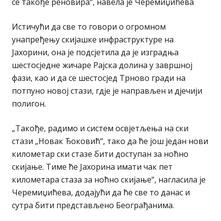
се такође реновира“, навела је Черемиџићева
Истичући да све то говори о огромном
унапређењу скијашке инфраструктуре на
Јахорини, она је подсјетила да је изградња
шестосједне жичаре Рајска долина у завршној
фази, као и да се шестосјед Трново гради на
потпуно новој стази, гдје је направљен и дјечији
полигон.
„Такође, радимо и систем освјетљења на ски
стази „Новак Ђоковић“, тако да ће још један нови
километар ски стазе бити доступан за ноћно
скијање. Тиме ће Јахорина имати чак пет
километара стаза за ноћно скијање“, нагласила је
Черемиџићева, додајући да ће све то данас и
сутра бити представљено Београђанима.