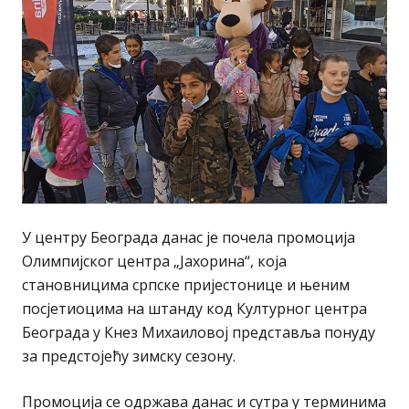
У центру Београда данас је почела промоција
Олимпијског центра „Јахорина“, која
становницима српске пријестонице и њеним
посјетиоцима на штанду код Културног центра
Београда у Кнез Михаиловој представља понуду
за предстојећу зимску сезону.
Промоција се одржава данас и сутра у терминима