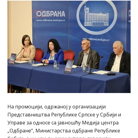
На промоцији, одржаној у организацији
Представништва Републике Српске у Србији и
Управе за односе са јавношћу Медија центра
„Одбране“, Министарства одбране Републике