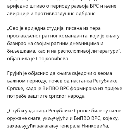
вриједно штиво о периоду развоја ВРС и њене
авијације и противваздушне одбране.
„Ово је вриједна студија, писана из пера
прослављеног ратног команданта, који је књигу
базирао на својим ратним дневницима и
биљешкама, као и на расположивој литератури“,
објаснила је Стојковићева.
Грујић је објаснио да књига свједочи о веома
важном периоду, почев од настанка Републике
Српске, када је ВиПВО ВРС формирана из пријеке
потребе заштите српског народа.
„Стуб и узданица Републике Српске биле су њене
оружане снаге, укључујући и ВиПВО ВРС, које су,
захваљујући залагању генерала Нинковића,