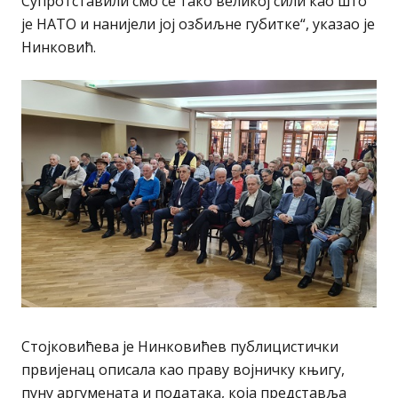
Супротставили смо се тако великој сили као што
је НАТО и нанијели јој озбиљне губитке“, указао је
Нинковић.
Стојковићева је Нинковићев публицистички
првијенац описала као праву војничку књигу,
пуну аргумената и података, која представља