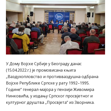
У Дому Војске Србије у Београду данас
(15.04.2022.г.) је промовисана књига
„Ваздухопловство и противваздушна одбрана
Војске Републике Српске у рату 1992–1995.
Године“ генерал-мајора у пензији Живомира
Нинковића, у издању Српског просвјетног и
културног друштва „Просвјета“ из Зворника.