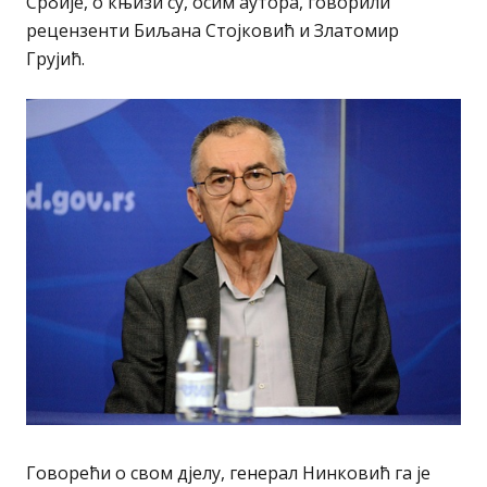
Србије, о књизи су, осим аутора, говорили
рецензенти Биљана Стојковић и Златомир
Грујић.
Говорећи о свом дјелу, генерал Нинковић га је