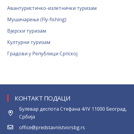
Авантуристичко-излетнички туризам
Мушичарење (Fly-fishing)
Вјерски туризам
Културни туризам
Градови у Републици Српској
КОНТАКТ ПОДАЦИ
Булевар деспота Стефана 4/IV 11000 Београд,
Србија
office@predstavnistvorsbg.rs