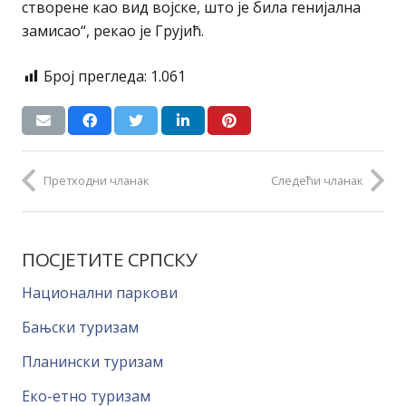
створене као вид војске, што је била генијална
замисао“, рекао је Грујић.
Број прегледа:
1.061
Претходни чланак
Следећи чланак
ПОСЈЕТИТЕ СРПСКУ
Национални паркови
Бањски туризам
Планински туризам
Еко-етно туризам