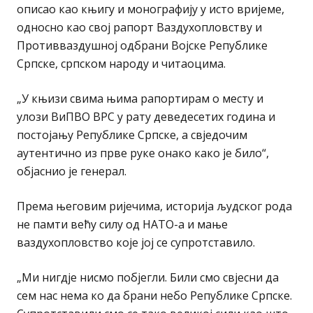
описао као књигу и монографију у исто вријеме,
односно као свој рапорт Ваздухопловству и
Противваздушној одбрани Војске Републике
Српске, српском народу и читаоцима.
„У књизи свима њима рапортирам о месту и
улози ВиПВО ВРС у рату деведесетих година и
постојању Републике Српске, а свједочим
аутентично из прве руке онако како је било“,
објаснио је генерал.
Према његовим ријечима, историја људског рода
не памти већу силу од НАТО-а и мање
ваздухопловство које јој се супротставило.
„Ми нигдје нисмо побјегли. Били смо свјесни да
сем нас нема ко да брани небо Републике Српске.