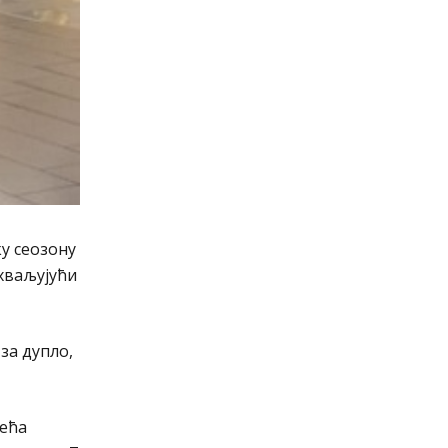
у сеозону
ахваљујући
за дупло,
већа