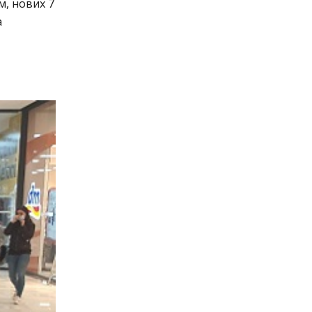
, нових 7
а