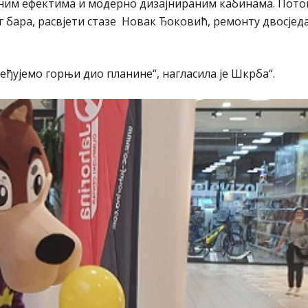
сним ефектима и модерно дизајнираним кабинама. Потом
бара, расвјети стазе Новак Ђоковић, ремонту двосјед
ређујемо горњи дио планине“, нагласила је Шкрба“.