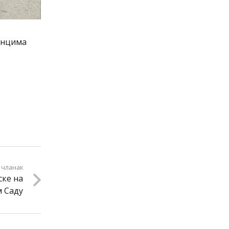
динцима
 чланак
ске на
 Саду