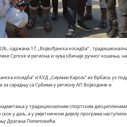
2026., одржана 17. „Војвођанска косидба“ , традиционалн
лике Српске и региона и чува обичаје ручног кошења, н
нска косидба“ и КУД „Сирмаи Карољ“ из Врбаса, уз по
и за сарадњу са Србима у региону АП Војводине и
 надметања у традиционалним спортским дисциплинама
скок у даљ, а у умјетничком дијелу програма наступили
тњу Драгана Пилиповића.