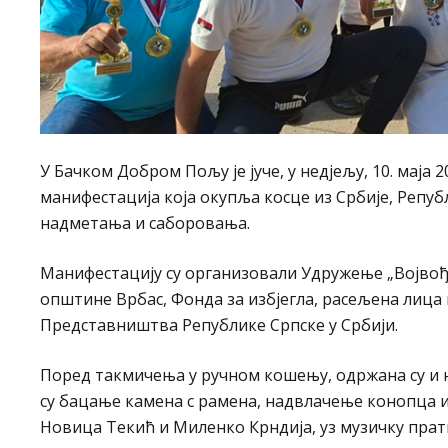
У Бачком Добром Пољу је јуче, у недјељу, 10. маја 
манифестација која окупља косце из Србије, Репуб
надметања и саборовања.
Манифестацију су организовали Удружење „Војвођа
општине Врбас, Фонда за избјегла, расељена лица 
Представништва Републике Српске у Србији.
Поред такмичења у ручном кошењу, одржана су и
су бацање камена с рамена, надвлачење конопца и 
Новица Текић и Миленко Крндија, уз музичку пра