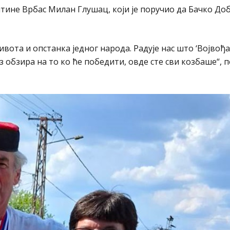
штине Врбас Милан Глушац, који је поручио да Бачко Д
живота и опстанка једног народа. Радује нас што ‘Војвођ
 обзира на то ко ће победити, овде сте сви козбаше“, п