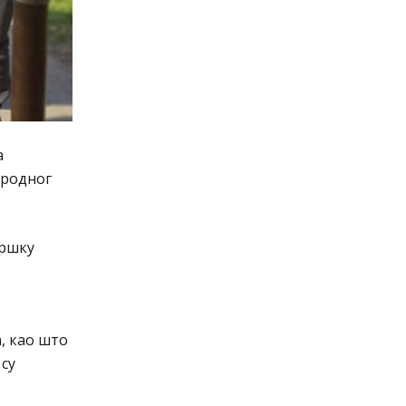
а
ародног
дршку
, као што
 су