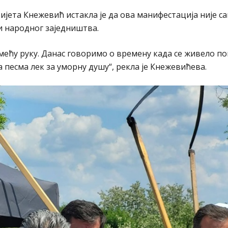
јета Кнежевић истакла је да ова манифестација није с
и народног заједништва.
мећу руку. Данас говоримо о времену када се живело п
а песма лек за уморну душу“, рекла је Кнежевићева.