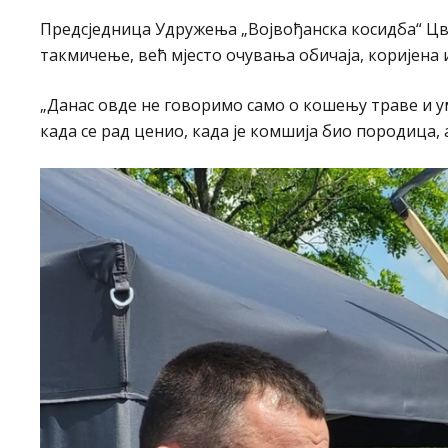
Предсједница Удружења „Војвођанска косидба“ Цви
такмичење, већ мјесто очувања обичаја, коријена 
„Данас овде не говоримо само о кошењу траве и у
када се рад ценио, када је комшија био породица, 