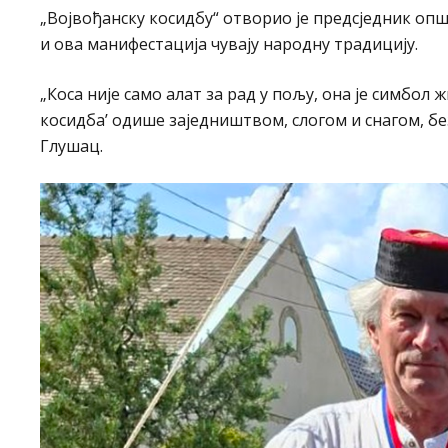
„Војвођанску косидбу“ отворио је предсједник оп
и ова манифестација чувају народну традицију.
„Коса није само алат за рад у пољу, она је симбол 
косидба’ одише заједништвом, слогом и снагом, без
Глушац.