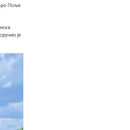
обро Поље
анска
оручио је