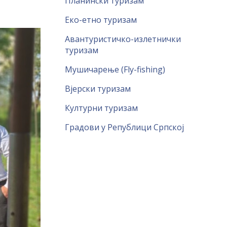
Планински туризам
Еко-етно туризам
Авантуристичко-излетнички
туризам
Мушичарење (Fly-fishing)
Вјерски туризам
Културни туризам
Градови у Републици Српској