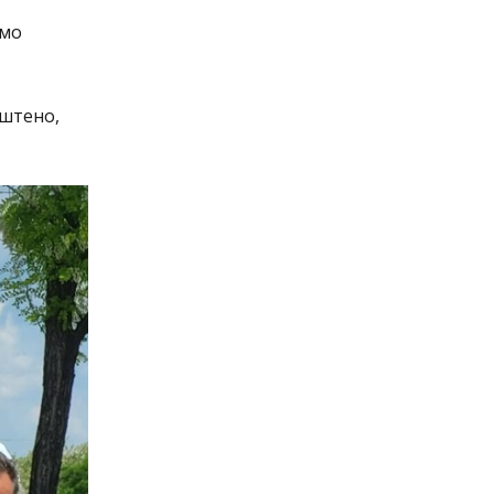
амо
оштено,