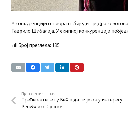
У конкуренцији сениора побиједио је Драго Богов
Гаврило Шибалија. У екипној конкуренцији побједн
Број прегледа:
195
Претходни чланак
Трећи ентитет у БиХ и да ли је он у интересу
Републике Српске