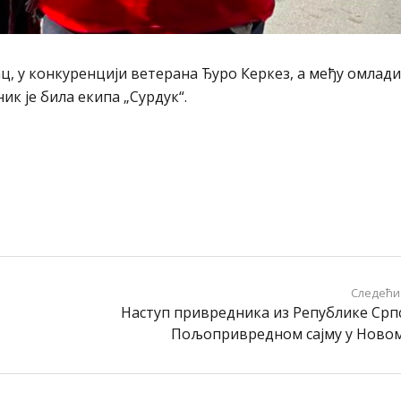
ац, у конкуренцији ветерана Ђуро Керкез, а међу омла
ик је била екипа „Сурдук“.
Следећи
Наступ привредника из Републике Срп
Пољопривредном сајму у Новом