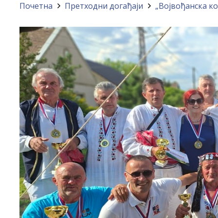
Почетна
Претходни догађаји
„Војвођанска к